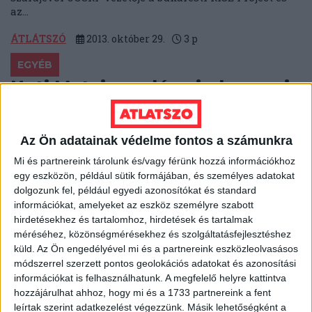
az...
ÁTLÁTSZÓ
2013. október 29.
3
p
EGYÉB
Heti Mutyimondó: minden, ami
Viktor, jobban teljesít
Szárnyal a miniszterelnök fotóalbumának kiadója, jól
Az Ön adatainak védelme fontos a számunkra
megy az őt támogató civilszervezeteknek, kedvenc
Mi és partnereink tárolunk és/vagy férünk hozzá információkhoz
oligarcháinak és szeretett felcsúti polgármesterének,
egy eszközön, például sütik formájában, és személyes adatokat
barátjának takarékszövetkezete megmenekült...
dolgozunk fel, például egyedi azonosítókat és standard
információkat, amelyeket az eszköz személyre szabott
MUTYIMONDÓ
2013. október 28.
8
p
hirdetésekhez és tartalomhoz, hirdetések és tartalmak
EGYÉB
méréséhez, közönségmérésekhez és szolgáltatásfejlesztéshez
küld.
Az Ön engedélyével mi és a partnereink eszközleolvasásos
A hét videója: Baltikumi
módszerrel szerzett pontos geolokációs adatokat és azonosítási
drogfutárok dél-amerikai
információkat is felhasználhatunk. A megfelelő helyre kattintva
börtönben
hozzájárulhat ahhoz, hogy mi és a 1733 partnereink a fent
leírtak szerint adatkezelést végezzünk. Másik lehetőségként a