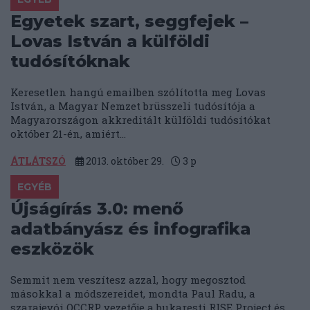
Egyetek szart, seggfejek –
Lovas István a külföldi
tudósítóknak
Keresetlen hangú emailben szólította meg Lovas
István, a Magyar Nemzet brüsszeli tudósítója a
Magyarországon akkreditált külföldi tudósítókat
október 21-én, amiért...
ÁTLÁTSZÓ
2013. október 29.
3
p
EGYÉB
Újságírás 3.0: menő
adatbányász és infografika
eszközök
Semmit nem veszítesz azzal, hogy megosztod
másokkal a módszereidet, mondta Paul Radu, a
szarajevói OCCRP vezetője a bukaresti RISE Project és