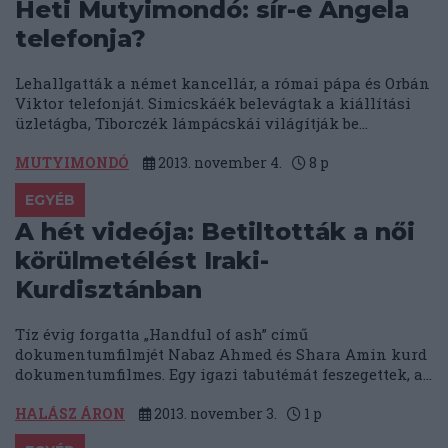
Heti Mutyimondó: sír-e Angela
telefonja?
Lehallgatták a német kancellár, a római pápa és Orbán
Viktor telefonját. Simicskáék belevágtak a kiállítási
üzletágba, Tiborczék lámpácskái világítják be...
MUTYIMONDÓ
2013. november 4.
8
p
EGYÉB
A hét videója: Betiltották a női
körülmetélést Iraki-
Kurdisztánban
Tíz évig forgatta „Handful of ash” című
dokumentumfilmjét Nabaz Ahmed és Shara Amin kurd
dokumentumfilmes. Egy igazi tabutémát feszegettek, a...
HALÁSZ ÁRON
2013. november 3.
1
p