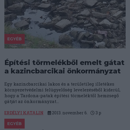
EGYÉB
Építési törmelékből emelt gátat
a kazincbarcikai önkormányzat
Egy kazincbarcikai lakos és a területileg illetékes
környezetvédelmi felügyelőség levelezéséből kiderül,
hogy a Tardona-patak építési törmeléktől hemzsegő
gátját az önkormányzat...
ERDÉLYI KATALIN
2013. november 6.
3
p
EGYÉB