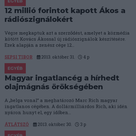
EGYÉB
12 millió forintot kapott Ákos a
rádiószignálokért
Végre megkaptuk azt a szerződést, amelyet a közmédia
kötött Kovács Ákossal új rádiószignálok készítésére.
Ezek alapján a zenész cége 12...
SEPSI TIBOR
2013. október 31.
4
p
EGYÉB
Magyar ingatlancég a hírhedt
olajmágnás örökségében
A „belga vonal” a meghatározó Marc Rich magyar
ingatlanos cégében. A dollármilliárdos Rich, aki idén
nyáron hunyt el, egy időben...
ÁTLÁTSZÓ
2013. október 30.
3
p
EGYÉB