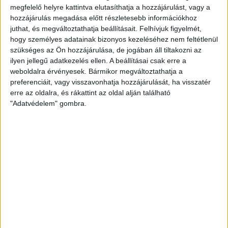
megfelelő helyre kattintva elutasíthatja a hozzájárulást, vagy a
Bár a válság kirobbanása óta Nyugat- Európában felére
hozzájárulás megadása előtt részletesebb információkhoz
csökkent a kokainfogyasztás, a keleti térfélen mégis
juthat, és megváltoztathatja beállításait.
Felhívjuk figyelmét,
megháromszorozódott az úri drognak tartott...
hogy személyes adatainak bizonyos kezeléséhez nem feltétlenül
szükséges az Ön hozzájárulása, de jogában áll tiltakozni az
HALÁSZ ÁRON
2013. október 27.
1
p
ilyen jellegű adatkezelés ellen. A beállításai csak erre a
EGYÉB
weboldalra érvényesek. Bármikor megváltoztathatja a
preferenciáit, vagy visszavonhatja hozzájárulását, ha visszatér
Járókelő.hu: még mindig nincs
erre az oldalra, és rákattint az oldal alján található
kész a Margit híd
"Adatvédelem" gombra.
A közterületeken tapasztalható anomáliák
bejelentésére szolgáló civil kezdeményezés, a
Járókelő.hu olvasói az elmúlt hónapokban is
belefutottak Simicska Lajos cégeibe. A...
ÁTLÁTSZÓ
2013. október 25.
2
p
EGYÉB
Orbán kampánykönyvének
kiadója jobban teljesít