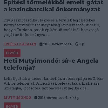
Építési törmelékből emelt gátat
a kazincbarcikai önkormányzat
Egy kazincbarcikai lakos és a területileg illetékes
környezetvédelmi felügyelőség levelezéséből kiderül,
hogy a Tardona-patak építési törmeléktől hemzsegő
gátját az önkormányzat...
ERDÉLYI KATALIN
2013. november 6.
3
p
EGYÉB
Heti Mutyimondó: sír-e Angela
telefonja?
Lehallgatták a német kancellár, a római pápa és Orbán
Viktor telefonját. Simicskáék belevágtak a kiállítási
üzletágba, Tiborczék lámpácskái világítják be...
MUTYIMONDÓ
2013. november 4.
8
p
EGYÉB