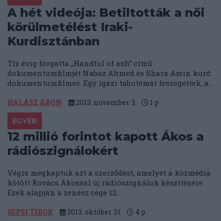
A hét videója: Betiltották a női
körülmetélést Iraki-
Kurdisztánban
Tíz évig forgatta „Handful of ash” című
dokumentumfilmjét Nabaz Ahmed és Shara Amin kurd
dokumentumfilmes. Egy igazi tabutémát feszegettek, a...
HALÁSZ ÁRON
2013. november 3.
1
p
EGYÉB
12 millió forintot kapott Ákos a
rádiószignálokért
Végre megkaptuk azt a szerződést, amelyet a közmédia
kötött Kovács Ákossal új rádiószignálok készítésére.
Ezek alapján a zenész cége 12...
SEPSI TIBOR
2013. október 31.
4
p