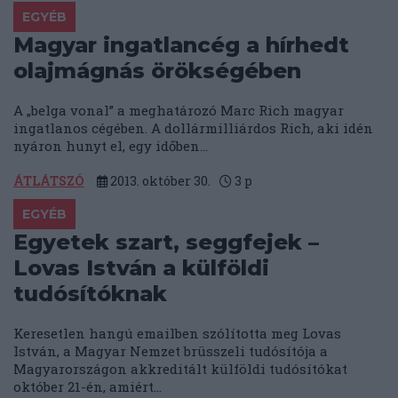
EGYÉB
Magyar ingatlancég a hírhedt
olajmágnás örökségében
A „belga vonal” a meghatározó Marc Rich magyar
ingatlanos cégében. A dollármilliárdos Rich, aki idén
nyáron hunyt el, egy időben...
ÁTLÁTSZÓ
2013. október 30.
3
p
EGYÉB
Egyetek szart, seggfejek –
Lovas István a külföldi
tudósítóknak
Keresetlen hangú emailben szólította meg Lovas
István, a Magyar Nemzet brüsszeli tudósítója a
Magyarországon akkreditált külföldi tudósítókat
október 21-én, amiért...