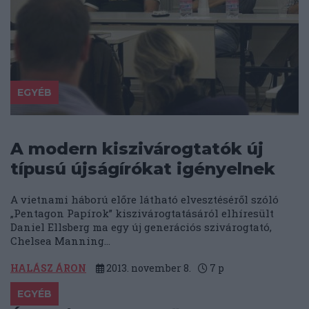
EGYÉB
A modern kiszivárogtatók új
típusú újságírókat igényelnek
A vietnami háború előre látható elvesztéséről szóló
„Pentagon Papírok” kiszivárogtatásáról elhíresült
Daniel Ellsberg ma egy új generációs szivárogtató,
Chelsea Manning...
HALÁSZ ÁRON
2013. november 8.
7
p
EGYÉB