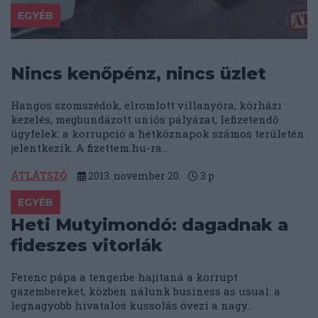
EGYÉB
Nincs kenőpénz, nincs üzlet
Hangos szomszédok, elromlott villanyóra, kórházi
kezelés, megbundázott uniós pályázat, lefizetendő
ügyfelek: a korrupció a hétköznapok számos területén
jelentkezik. A fizettem.hu-ra...
ÁTLÁTSZÓ
2013. november 20.
3
p
EGYÉB
Heti Mutyimondó: dagadnak a
fideszes vitorlák
Ferenc pápa a tengerbe hajítaná a korrupt
gazembereket, közben nálunk business as usual: a
legnagyobb hivatalos kussolás övezi a nagy...