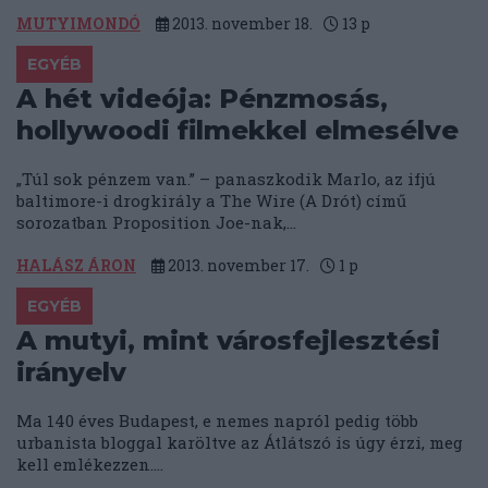
MUTYIMONDÓ
2013. november 18.
13
p
EGYÉB
A hét videója: Pénzmosás,
hollywoodi filmekkel elmesélve
„Túl sok pénzem van.” – panaszkodik Marlo, az ifjú
baltimore-i drogkirály a The Wire (A Drót) című
sorozatban Proposition Joe-nak,...
HALÁSZ ÁRON
2013. november 17.
1
p
EGYÉB
A mutyi, mint városfejlesztési
irányelv
Ma 140 éves Budapest, e nemes napról pedig több
urbanista bloggal karöltve az Átlátszó is úgy érzi, meg
kell emlékezzen....