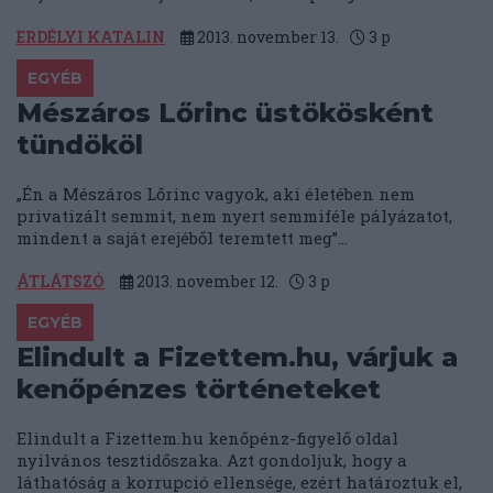
ERDÉLYI KATALIN
2013. november 13.
3
p
EGYÉB
Mészáros Lőrinc üstökösként
tündököl
„Én a Mészáros Lőrinc vagyok, aki életében nem
privatizált semmit, nem nyert semmiféle pályázatot,
mindent a saját erejéből teremtett meg”...
ÁTLÁTSZÓ
2013. november 12.
3
p
EGYÉB
Elindult a Fizettem.hu, várjuk a
kenőpénzes történeteket
Elindult a Fizettem.hu kenőpénz-figyelő oldal
nyilvános tesztidőszaka. Azt gondoljuk, hogy a
láthatóság a korrupció ellensége, ezért határoztuk el,