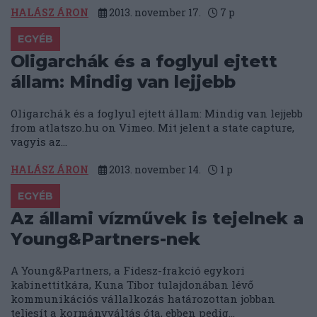
HALÁSZ ÁRON
2013. november 17.
7
p
EGYÉB
Oligarchák és a foglyul ejtett
állam: Mindig van lejjebb
Oligarchák és a foglyul ejtett állam: Mindig van lejjebb
from atlatszo.hu on Vimeo. Mit jelent a state capture,
vagyis az...
HALÁSZ ÁRON
2013. november 14.
1
p
EGYÉB
Az állami vízművek is tejelnek a
Young&Partners-nek
A Young&Partners, a Fidesz-frakció egykori
kabinettitkára, Kuna Tibor tulajdonában lévő
kommunikációs vállalkozás határozottan jobban
teljesít a kormányváltás óta, ebben pedig...