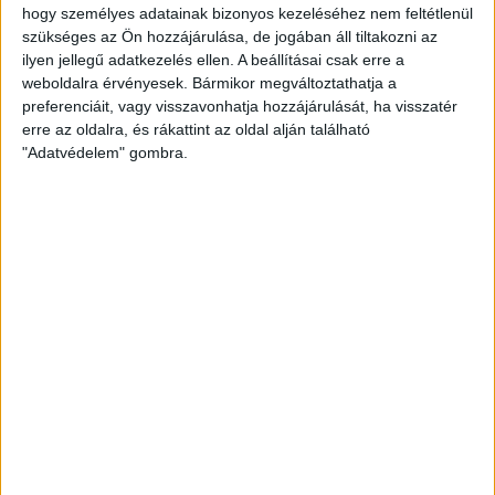
rendezvényt, melyen a világ legjobb tényfeltáró
hogy személyes adatainak bizonyos kezeléséhez nem feltétlenül
újságírói vettek...
szükséges az Ön hozzájárulása, de jogában áll tiltakozni az
ilyen jellegű adatkezelés ellen. A beállításai csak erre a
HALÁSZ ÁRON
2013. november 10.
1
p
weboldalra érvényesek. Bármikor megváltoztathatja a
preferenciáit, vagy visszavonhatja hozzájárulását, ha visszatér
EGYÉB
erre az oldalra, és rákattint az oldal alján található
Nem adunk helyreigazítást
"Adatvédelem" gombra.
Gyurcsánynak
Helyreigazítási kérelmet kaptunk jogi képviselőjén
keresztül Gyurcsány Ferenctől. A volt miniszterelnök
ezzel Rogán Antal belvárosi és Orosz Mihály érpataki
polgármester, valamint a tankönyv-államosítás
központi...
ÁTLÁTSZÓ
2013. november 10.
1
p