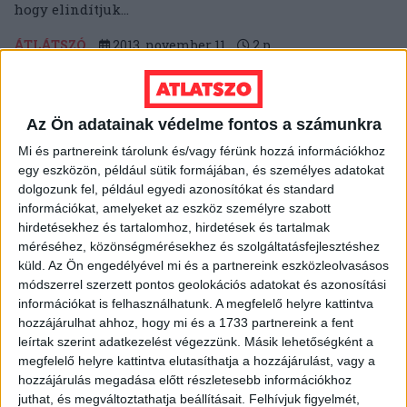
hogy elindítjuk...
ÁTLÁTSZÓ
2013. november 11.
2
p
EGYÉB
Heti Mutyimondó: ébredj
Az Ön adatainak védelme fontos a számunkra
Gyurcsánnyal!
Mi és partnereink tárolunk és/vagy férünk hozzá információkhoz
egy eszközön, például sütik formájában, és személyes adatokat
Orbán gázszerelőjéből milliárdos lett, Rogán kerülete
dolgozunk fel, például egyedi azonosítókat és standard
kapja a tanyafejlesztési pénzeket, de a lényeg, hogy
információkat, amelyeket az eszköz személyre szabott
vége az óvodásmutyinak. Mong Attila lapszemléje.
hirdetésekhez és tartalomhoz, hirdetések és tartalmak
MUTYIMONDÓ
2013. november 11.
10
p
méréséhez, közönségmérésekhez és szolgáltatásfejlesztéshez
küld.
Az Ön engedélyével mi és a partnereink eszközleolvasásos
EGYÉB
módszerrel szerzett pontos geolokációs adatokat és azonosítási
információkat is felhasználhatunk. A megfelelő helyre kattintva
A hét videója: Újságírótippek a
hozzájárulhat ahhoz, hogy mi és a 1733 partnereink a fent
legjobbaktól
leírtak szerint adatkezelést végezzünk. Másik lehetőségként a
megfelelő helyre kattintva elutasíthatja a hozzájárulást, vagy a
Idén ősszel tartották Rio de Janeiro-ban a Global
hozzájárulás megadása előtt részletesebb információkhoz
Investigative Journalism Conference nevű
juthat, és megváltoztathatja beállításait.
Felhívjuk figyelmét,