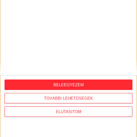
KÖZÜGY AJÁNLÓ
2026. augusztus 7.
Félmilliárd forintot kapott a CÖF
„magyarországi vállalkozásoktól” 2025-
ben
2026. augusztus 6.
Mi maradt mára a független sajtóból? –
podcast Mong Attilával az Átlátszó 15.
szülinapja alkalmából
BELEEGYEZEM
2026. július 28.
A Tisza-kormány belügyminisztere nem
TOVÁBBI LEHETŐSÉGEK
akarja kivizsgálni a NER-korszakban
megtiltott Portik-interjú ügyét
ELUTASÍTOM
2026. július 27.
Eltűnt olajakták: 2015-ben bezúzták