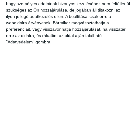
rendezvényt, melyen a világ legjobb tényfeltáró
hogy személyes adatainak bizonyos kezeléséhez nem feltétlenül
újságírói vettek...
szükséges az Ön hozzájárulása, de jogában áll tiltakozni az
ilyen jellegű adatkezelés ellen. A beállításai csak erre a
HALÁSZ ÁRON
2013. november 10.
1
p
weboldalra érvényesek. Bármikor megváltoztathatja a
preferenciáit, vagy visszavonhatja hozzájárulását, ha visszatér
EGYÉB
erre az oldalra, és rákattint az oldal alján található
Nem adunk helyreigazítást
"Adatvédelem" gombra.
Gyurcsánynak
Helyreigazítási kérelmet kaptunk jogi képviselőjén
keresztül Gyurcsány Ferenctől. A volt miniszterelnök
ezzel Rogán Antal belvárosi és Orosz Mihály érpataki
polgármester, valamint a tankönyv-államosítás
központi...
ÁTLÁTSZÓ
2013. november 10.
1
p