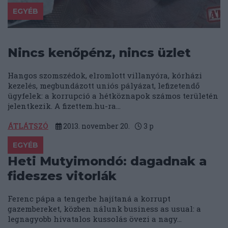
EGYÉB
Nincs kenőpénz, nincs üzlet
Hangos szomszédok, elromlott villanyóra, kórházi
kezelés, megbundázott uniós pályázat, lefizetendő
ügyfelek: a korrupció a hétköznapok számos területén
jelentkezik. A fizettem.hu-ra...
ÁTLÁTSZÓ
2013. november 20.
3
p
EGYÉB
Heti Mutyimondó: dagadnak a
fideszes vitorlák
Ferenc pápa a tengerbe hajítaná a korrupt
gazembereket, közben nálunk business as usual: a
legnagyobb hivatalos kussolás övezi a nagy...