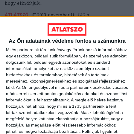
hogy elindítjuk...
ÁTLÁTSZÓ
2013. november 11.
2
p
EGYÉB
Heti Mutyimondó: ébredj
Az Ön adatainak védelme fontos a számunkra
Gyurcsánnyal!
Mi és partnereink tárolunk és/vagy férünk hozzá információkhoz
egy eszközön, például sütik formájában, és személyes adatokat
Orbán gázszerelőjéből milliárdos lett, Rogán kerülete
dolgozunk fel, például egyedi azonosítókat és standard
kapja a tanyafejlesztési pénzeket, de a lényeg, hogy
információkat, amelyeket az eszköz személyre szabott
vége az óvodásmutyinak. Mong Attila lapszemléje.
hirdetésekhez és tartalomhoz, hirdetések és tartalmak
MUTYIMONDÓ
2013. november 11.
10
p
méréséhez, közönségmérésekhez és szolgáltatásfejlesztéshez
küld.
Az Ön engedélyével mi és a partnereink eszközleolvasásos
EGYÉB
módszerrel szerzett pontos geolokációs adatokat és azonosítási
információkat is felhasználhatunk. A megfelelő helyre kattintva
A hét videója: Újságírótippek a
hozzájárulhat ahhoz, hogy mi és a 1733 partnereink a fent
legjobbaktól
leírtak szerint adatkezelést végezzünk. Másik lehetőségként a
megfelelő helyre kattintva elutasíthatja a hozzájárulást, vagy a
Idén ősszel tartották Rio de Janeiro-ban a Global
hozzájárulás megadása előtt részletesebb információkhoz
Investigative Journalism Conference nevű
juthat, és megváltoztathatja beállításait.
Felhívjuk figyelmét,