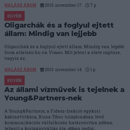
HALÁSZ ÁRON
2013. november 17.
7
p
EGYÉB
Oligarchák és a foglyul ejtett
állam: Mindig van lejjebb
Oligarchák és a foglyul ejtett állam: Mindig van lejjebb
from atlatszo.hu on Vimeo. Mit jelent a state capture,
vagyis az...
HALÁSZ ÁRON
2013. november 14.
1
p
EGYÉB
Az állami vízművek is tejelnek a
Young&Partners-nek
A Young&Partners, a Fidesz-frakció egykori
kabinettitkára, Kuna Tibor tulajdonában lévő
kommunikációs vállalkozás határozottan jobban
teljesít a kormányváltás óta, ebben pedig...