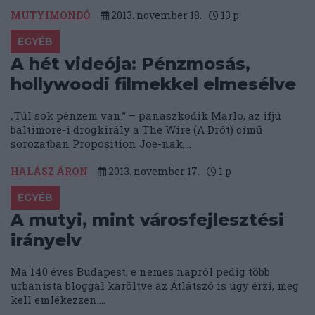
MUTYIMONDÓ
2013. november 18.
13
p
EGYÉB
A hét videója: Pénzmosás,
hollywoodi filmekkel elmesélve
„Túl sok pénzem van.” – panaszkodik Marlo, az ifjú
baltimore-i drogkirály a The Wire (A Drót) című
sorozatban Proposition Joe-nak,...
HALÁSZ ÁRON
2013. november 17.
1
p
EGYÉB
A mutyi, mint városfejlesztési
irányelv
Ma 140 éves Budapest, e nemes napról pedig több
urbanista bloggal karöltve az Átlátszó is úgy érzi, meg
kell emlékezzen....