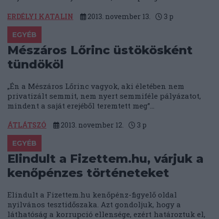
ERDÉLYI KATALIN
2013. november 13.
3
p
EGYÉB
Mészáros Lőrinc üstökösként
tündököl
„Én a Mészáros Lőrinc vagyok, aki életében nem
privatizált semmit, nem nyert semmiféle pályázatot,
mindent a saját erejéből teremtett meg”...
ÁTLÁTSZÓ
2013. november 12.
3
p
EGYÉB
Elindult a Fizettem.hu, várjuk a
kenőpénzes történeteket
Elindult a Fizettem.hu kenőpénz-figyelő oldal
nyilvános tesztidőszaka. Azt gondoljuk, hogy a
láthatóság a korrupció ellensége, ezért határoztuk el,