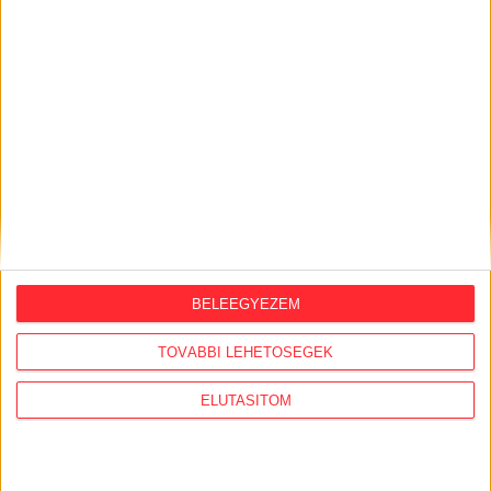
KÖZÜGY AJÁNLÓ
2026. augusztus 7.
Félmilliárd forintot kapott a CÖF
„magyarországi vállalkozásoktól” 2025-
ben
2026. augusztus 6.
Mi maradt mára a független sajtóból? –
podcast Mong Attilával az Átlátszó 15.
szülinapja alkalmából
BELEEGYEZEM
2026. július 28.
A Tisza-kormány belügyminisztere nem
TOVÁBBI LEHETŐSÉGEK
akarja kivizsgálni a NER-korszakban
megtiltott Portik-interjú ügyét
ELUTASÍTOM
2026. július 27.
Eltűnt olajakták: 2015-ben bezúzták