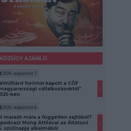
KÖZÜGY AJÁNLÓ
2026. augusztus 7.
élmilliárd forintot kapott a CÖF
magyarországi vállalkozásoktól”
025-ben
2026. augusztus 6.
i maradt mára a független sajtóból?
 podcast Mong Attilával az Átlátszó
5. szülinapja alkalmából