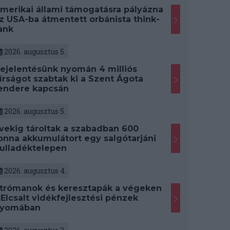
merikai állami támogatásra pályázna
z USA-ba átmentett orbánista think-
ank
2026. augusztus 5.
ejelentésünk nyomán 4 milliós
írságot szabtak ki a Szent Ágota
endere kapcsán
2026. augusztus 5.
vekig tároltak a szabadban 600
onna akkumulátort egy salgótarjáni
ulladéktelepen
2026. augusztus 4.
trómanok és keresztapák a végeken
 Elcsalt vidékfejlesztési pénzek
yomában