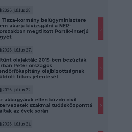
2026. július 28.
 Tisza-kormány belügyminisztere
em akarja kivizsgálni a NER-
orszakban megtiltott Portik-interjú
gyét
2026. július 27.
ltűnt olajakták: 2015-ben bezúzták
rbán Péter országos
endőrfőkapitány olajbizottságnak
üldött titkos jelentését
2026. július 22.
z akkugyárak ellen küzdő civil
zervezetek szakmai tudásközponttá
áltak az évek során
2026. július 21.