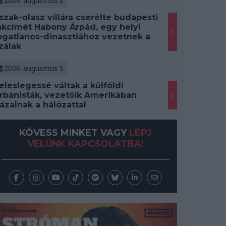
2026. augusztus 3.
szak-olasz villára cserélte budapesti
akcímét Habony Árpád, egy helyi
ngatlanos-dinasztiához vezetnek a
zálak
2026. augusztus 3.
eleslegessé váltak a külföldi
rbánisták, vezetőik Amerikában
ázalnak a hálózattal
KÖVESS MINKET VAGY
LÉPJ
VELÜNK KAPCSOLATBA!