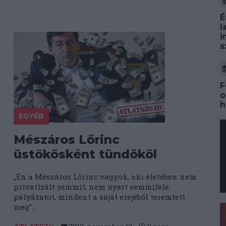
É
l
i
s
F
o
h
EGYÉB
Mészáros Lőrinc
üstökösként tündököl
„Én a Mészáros Lőrinc vagyok, aki életében nem
privatizált semmit, nem nyert semmiféle
pályázatot, mindent a saját erejéből teremtett
meg”...
.