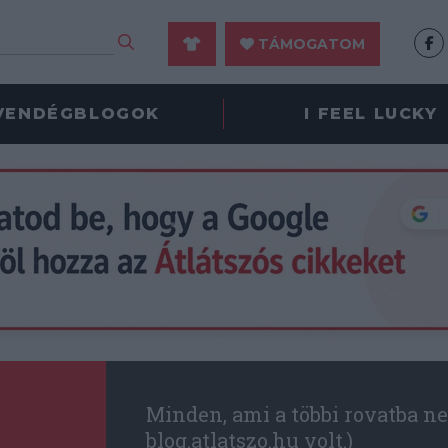
TÁMOGATOM
VENDÉGBLOGOK
I FEEL LUCKY
Minden, ami a többi rovatba ne
blog.atlatszo.hu volt.)