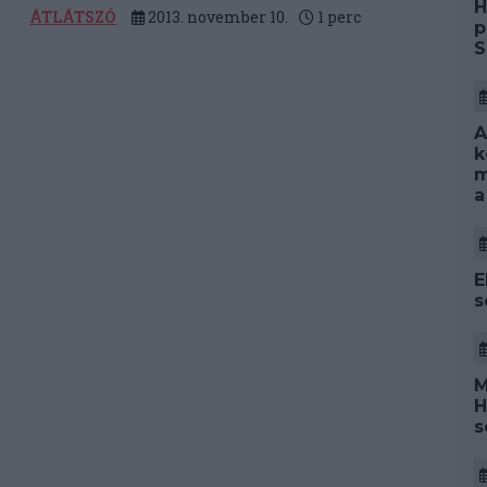
H
ÁTLÁTSZÓ
2013. november 10.
1
perc
p
S
A
k
m
a
E
s
M
H
s