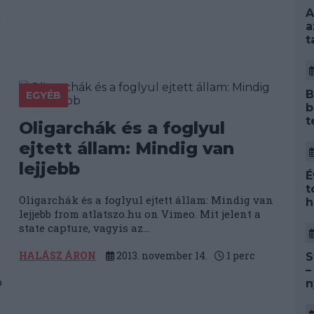
A
:
a
t
B
EGYÉB
b
t
Oligarchák és a foglyul
ejtett állam: Mindig van
lejjebb
É
t
Oligarchák és a foglyul ejtett állam: Mindig van
h
lejjebb from atlatszo.hu on Vimeo. Mit jelent a
state capture, vagyis az...
HALÁSZ ÁRON
2013. november 14.
1
perc
S
–
b
n