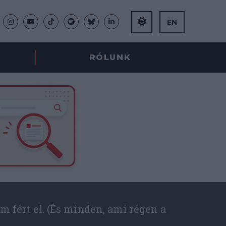
EN
RÓLUNK
m fért el. (És minden, ami régen a