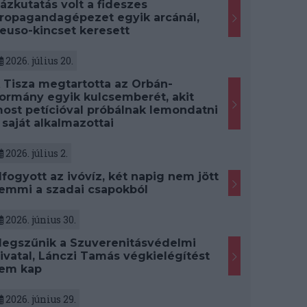
ázkutatás volt a fideszes
ropagandagépezet egyik arcánál,
euso-kincset keresett
2026. július 20.
 Tisza megtartotta az Orbán-
ormány egyik kulcsemberét, akit
ost petícióval próbálnak lemondatni
 saját alkalmazottai
2026. július 2.
lfogyott az ivóvíz, két napig nem jött
emmi a szadai csapokból
2026. június 30.
egszűnik a Szuverenitásvédelmi
ivatal, Lánczi Tamás végkielégítést
em kap
2026. június 29.