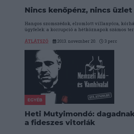
Nincs kenőpénz, nincs üzlet
Hangos szomszédok, elromlott villanyóra, kórház
ügyfelek: a korrupció a hétköznapok számos terül
ÁTLÁTSZÓ
2013. november 20.
3
perc
EGYÉB
Heti Mutyimondó: dagadna
a fideszes vitorlák