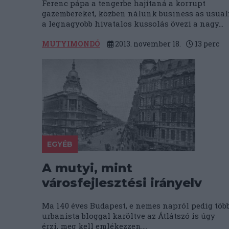
Ferenc pápa a tengerbe hajítaná a korrupt
gazembereket, közben nálunk business as usual
a legnagyobb hivatalos kussolás övezi a nagy...
MUTYIMONDÓ
2013. november 18.
13
perc
EGYÉB
A mutyi, mint
városfejlesztési irányelv
Ma 140 éves Budapest, e nemes napról pedig töb
urbanista bloggal karöltve az Átlátszó is úgy
érzi, meg kell emlékezzen....