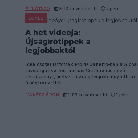
ÁTLÁTSZÓ
2013. november 11.
2
perc
EGYÉB
A hét videója:
Újságírótippek a
legjobbaktól
Idén ősszel tartották Rio de Janeiro-ban a Globa
Investigative Journalism Conference nevű
rendezvényt, melyen a világ legjobb tényfeltáró
újságírói vettek...
HALÁSZ ÁRON
2013. november 10.
1
perc