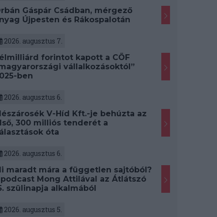
rbán Gáspár Csádban, mérgező
nyag Újpesten és Rákospalotán
2026. augusztus 7.
élmilliárd forintot kapott a CÖF
magyarországi vállalkozásoktól”
025-ben
2026. augusztus 6.
észárosék V-Híd Kft.-je behúzta az
lső, 300 milliós tenderét a
álasztások óta
2026. augusztus 6.
i maradt mára a független sajtóból?
 podcast Mong Attilával az Átlátszó
5. szülinapja alkalmából
2026. augusztus 5.