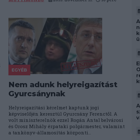
A
n
k
ü
E
l
O
EGYÉB
r
k
Nem adunk helyreigazítást
Gyurcsánynak
A
Helyreigazítási kérelmet kaptunk jogi
s
képviselőjén keresztül Gyurcsány Ferenctől. A
v
volt miniszterelnök ezzel Rogán Antal belvárosi
és Orosz Mihály érpataki polgármester, valamint
a tankönyv-államosítás központi...