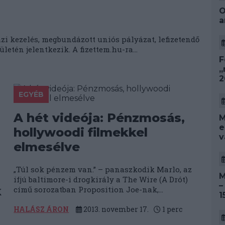
O
a
i kezelés, megbundázott uniós pályázat, lefizetendő
etén jelentkezik. A fizettem.hu-ra...
F
„
2
EGYÉB
A hét videója: Pénzmosás,
M
e
hollywoodi filmekkel
v
elmesélve
„Túl sok pénzem van.” – panaszkodik Marlo, az
M
ifjú baltimore-i drogkirály a The Wire (A Drót)
–
k
című sorozatban Proposition Joe-nak,...
1
HALÁSZ ÁRON
2013. november 17.
1
perc