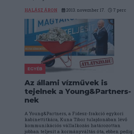
HALÁSZ ÁRON
2013. november 17.
7
perc
EGYÉB
Az állami vízművek is
tejelnek a Young&Partners-
nek
A Young&Partners, a Fidesz-frakció egykori
kabinettitkára, Kuna Tibor tulajdonában lévő
kommunikációs vállalkozás határozottan
jobban teljesít a kormányváltás óta, ebben pedig..