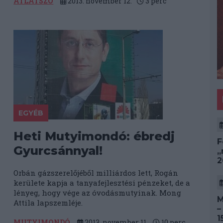
ÁTLÁTSZÓ
2013. november 12.
3
perc
EGYÉB
Heti Mutyimondó: ébredj
F
Gyurcsánnyal!
„
2
Orbán gázszerelőjéből milliárdos lett, Rogán
kerülete kapja a tanyafejlesztési pénzeket, de a
lényeg, hogy vége az óvodásmutyinak. Mong
M
Attila lapszemléje.
–
1
MUTYIMONDÓ
2013. november 11.
10
perc