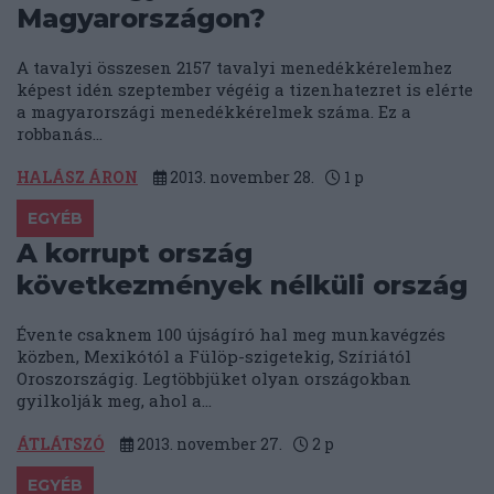
Magyarországon?
A tavalyi összesen 2157 tavalyi menedékkérelemhez
képest idén szeptember végéig a tizenhatezret is elérte
a magyarországi menedékkérelmek száma. Ez a
robbanás...
HALÁSZ ÁRON
2013. november 28.
1
p
EGYÉB
A korrupt ország
következmények nélküli ország
Évente csaknem 100 újságíró hal meg munkavégzés
közben, Mexikótól a Fülöp-szigetekig, Szíriától
Oroszországig. Legtöbbjüket olyan országokban
gyilkolják meg, ahol a...
ÁTLÁTSZÓ
2013. november 27.
2
p
EGYÉB