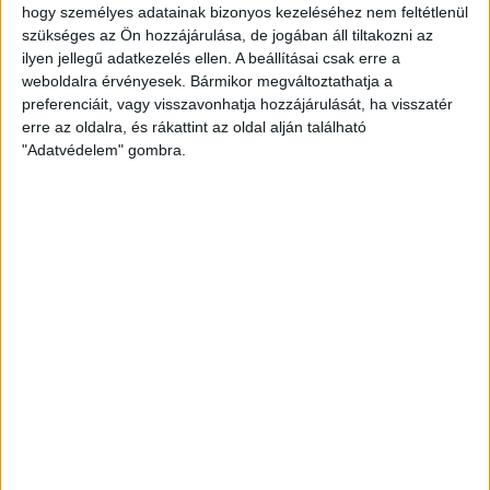
hogy személyes adatainak bizonyos kezeléséhez nem feltétlenül
szükséges az Ön hozzájárulása, de jogában áll tiltakozni az
Összesen 2,7 milliárd forintba került az ócsai szociális
ilyen jellegű adatkezelés ellen. A beállításai csak erre a
lakópark – derítettük ki közérdekű adatigénylésekkel.
weboldalra érvényesek. Bármikor megváltoztathatja a
A 80 felépített házból 39-ben laknak,...
preferenciáit, vagy visszavonhatja hozzájárulását, ha visszatér
erre az oldalra, és rákattint az oldal alján található
ÁTLÁTSZÓ
2013. december 5.
4
p
"Adatvédelem" gombra.
EGYÉB
Sunnyogó kormányzat,
fenyegetőző adóhatóság
Lassan egy hónap telt el azóta, hogy egy volt
adóhivatali dolgozó feljelentette munkahelyét az
áfacsalások eltussolása miatt. A hatóság válasza...
ÁTLÁTSZÓ
2013. december 4.
4
p