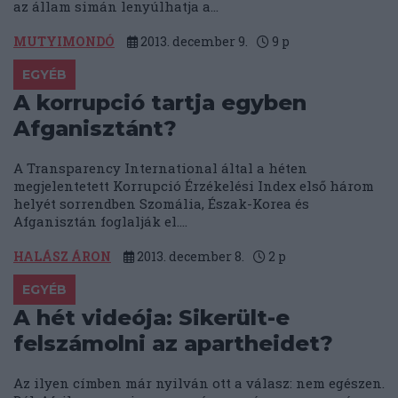
az állam simán lenyúlhatja a...
MUTYIMONDÓ
2013. december 9.
9
p
EGYÉB
A korrupció tartja egyben
Afganisztánt?
A Transparency International által a héten
megjelentetett Korrupció Érzékelési Index első három
helyét sorrendben Szomália, Észak-Korea és
Afganisztán foglalják el....
HALÁSZ ÁRON
2013. december 8.
2
p
EGYÉB
A hét videója: Sikerült-e
felszámolni az apartheidet?
Az ilyen címben már nyilván ott a válasz: nem egészen.