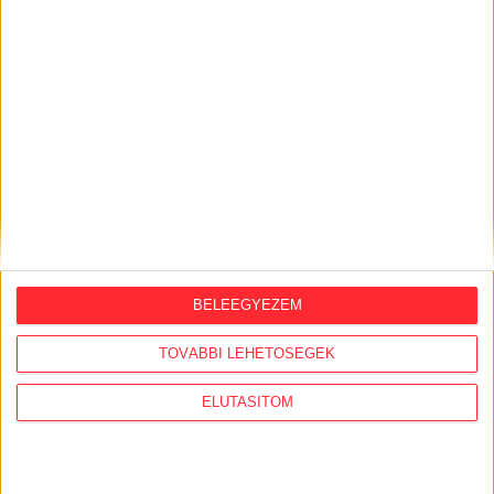
KÖZÜGY AJÁNLÓ
2026. augusztus 6.
Mi maradt mára a független sajtóból? –
podcast Mong Attilával az Átlátszó 15.
szülinapja alkalmából
2026. július 28.
A Tisza-kormány belügyminisztere nem
akarja kivizsgálni a NER-korszakban
megtiltott Portik-interjú ügyét
BELEEGYEZEM
2026. július 27.
Eltűnt olajakták: 2015-ben bezúzták
TOVÁBBI LEHETŐSÉGEK
Orbán Péter országos rendőrfőkapitány
olajbizottságnak küldött titkos
ELUTASÍTOM
jelentését
2026. július 22.