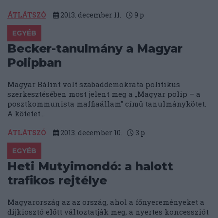
ÁTLÁTSZÓ
2013. december 11.
9
p
EGYÉB
Becker-tanulmány a Magyar
Polipban
Magyar Bálint volt szabaddemokrata politikus
szerkesztésében most jelent meg a „Magyar polip – a
posztkommunista maffiaállam” című tanulmánykötet.
A kötetet...
ÁTLÁTSZÓ
2013. december 10.
3
p
EGYÉB
Heti Mutyimondó: a halott
trafikos rejtélye
Magyarország az az ország, ahol a főnyereményeket a
díjkiosztó előtt változtatják meg, a nyertes koncessziót