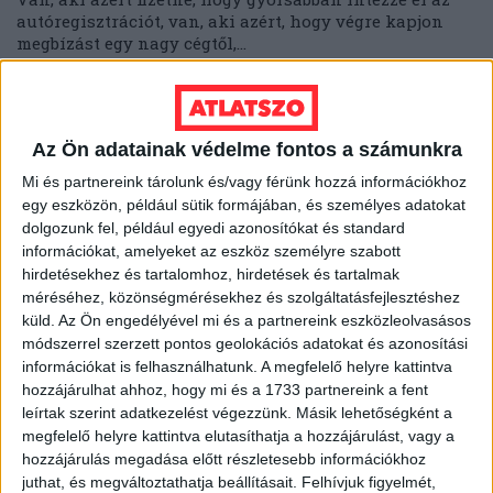
autóregisztrációt, van, aki azért, hogy végre kapjon
megbízást egy nagy cégtől,...
ÁTLÁTSZÓ
2013. december 6.
4
p
EGYÉB
Az Ön adatainak védelme fontos a számunkra
Átlátszó az „Átláccó”
Mi és partnereink tárolunk és/vagy férünk hozzá információkhoz
Fesztiválon
egy eszközön, például sütik formájában, és személyes adatokat
dolgozunk fel, például egyedi azonosítókat és standard
December 9-én, a korrupcióellenes világnapon Maróy
információkat, amelyeket az eszköz személyre szabott
Ákos atlatszo.hu társalapító bemutatja a kenőpénz-
hirdetésekhez és tartalomhoz, hirdetések és tartalmak
figyelő és a közérdekű adatigénylést segítő oldalainkat
méréséhez, közönségmérésekhez és szolgáltatásfejlesztéshez
a Transparency...
küld.
Az Ön engedélyével mi és a partnereink eszközleolvasásos
módszerrel szerzett pontos geolokációs adatokat és azonosítási
ÁTLÁTSZÓ
2013. december 5.
2
p
információkat is felhasználhatunk. A megfelelő helyre kattintva
hozzájárulhat ahhoz, hogy mi és a 1733 partnereink a fent
EGYÉB
leírtak szerint adatkezelést végezzünk. Másik lehetőségként a
A Hitlert mosdató MTVA-
megfelelő helyre kattintva elutasíthatja a hozzájárulást, vagy a
alvállalkozó forgathatott az
hozzájárulás megadása előtt részletesebb információkhoz
juthat, és megváltoztathatja beállításait.
Felhívjuk figyelmét,
ócsai lakóparkról