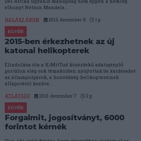
Dél-Afrika ugyanis manapság nem éppen a nemrég
elhunyt Nelson Mandela...
HALÁSZ ÁRON
2013. december 8.
1
p
EGYÉB
2015-ben érkezhetnek az új
katonai helikopterek
Elindulása óta a KiMitTud közérdekű adatigénylő
portálon elég sok témakörben nyújtottak be kérdéseket
az állampolgárok, a honvédség helikoptereinek
állapotától kezdve...
ÁTLÁTSZÓ
2013. december 7.
2
p
EGYÉB
Forgalmit, jogosítványt, 6000
forintot kérnék
Van, aki azért fizetne, hogy gyorsabban intézze el az