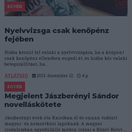
EGYÉB
Nyelvvizsga csak kenőpénz
fejében
Hiába készül fel valaki a nyelvvizsgára, ha a központ
csak kenőpénz ellenében engedi át, és hiába kér valaki
betegszállítást, ha...
ÁTLÁTSZÓ
2013. december 12.
4
p
EGYÉB
Megjelent Jászberényi Sándor
novelláskötete
Jászberényi évek óta Kairóban él és onnan tudósít
magyar- és nemzetközi lapoknak. A magyar
irodalomban egyedülálló módon írásai a Közel-Kelet-...