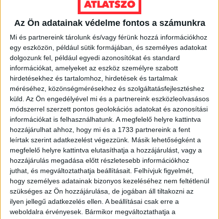
EGYÉB
Az Ön adatainak védelme fontos a számunkra
Átlátszó az „Átláccó”
Fesztiválon
Mi és partnereink tárolunk és/vagy férünk hozzá információkhoz
egy eszközön, például sütik formájában, és személyes adatokat
dolgozunk fel, például egyedi azonosítókat és standard
December 9-én, a korrupcióellenes világnapon Maróy
információkat, amelyeket az eszköz személyre szabott
Ákos atlatszo.hu társalapító bemutatja a kenőpénz-
hirdetésekhez és tartalomhoz, hirdetések és tartalmak
figyelő és a közérdekű adatigénylést segítő oldalainkat
méréséhez, közönségmérésekhez és szolgáltatásfejlesztéshez
a Transparency...
küld.
Az Ön engedélyével mi és a partnereink eszközleolvasásos
módszerrel szerzett pontos geolokációs adatokat és azonosítási
ÁTLÁTSZÓ
2013. december 5.
2
p
információkat is felhasználhatunk. A megfelelő helyre kattintva
EGYÉB
hozzájárulhat ahhoz, hogy mi és a 1733 partnereink a fent
leírtak szerint adatkezelést végezzünk. Másik lehetőségként a
A Hitlert mosdató MTVA-
megfelelő helyre kattintva elutasíthatja a hozzájárulást, vagy a
alvállalkozó forgathatott az
hozzájárulás megadása előtt részletesebb információkhoz
ócsai lakóparkról
juthat, és megváltoztathatja beállításait.
Felhívjuk figyelmét,
hogy személyes adatainak bizonyos kezeléséhez nem feltétlenül
szükséges az Ön hozzájárulása, de jogában áll tiltakozni az
Összesen 2,7 milliárd forintba került az ócsai szociális
ilyen jellegű adatkezelés ellen. A beállításai csak erre a
lakópark – derítettük ki közérdekű adatigénylésekkel.
weboldalra érvényesek. Bármikor megváltoztathatja a
A 80 felépített házból 39-ben laknak,...