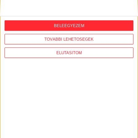
A Tisza-kormány belügyminisztere nem
akarja kivizsgálni a NER-korszakban
megtiltott Portik-interjú ügyét
BELEEGYEZEM
2026. július 27.
TOVÁBBI LEHETŐSÉGEK
Eltűnt olajakták: 2015-ben bezúzták
Orbán Péter országos rendőrfőkapitány
ELUTASÍTOM
olajbizottságnak küldött titkos
jelentését
2026. július 22.
Az akkugyárak ellen küzdő civil
szervezetek szakmai tudásközponttá
váltak az évek során
2026. július 21.
Házkutatás volt a fideszes
propagandagépezet egyik arcánál,
Seuso-kincset keresett