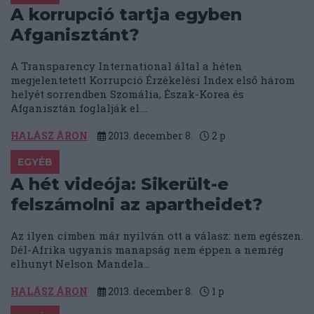
A korrupció tartja egyben
Afganisztánt?
A Transparency International által a héten
megjelentetett Korrupció Érzékelési Index első három
helyét sorrendben Szomália, Észak-Korea és
Afganisztán foglalják el....
HALÁSZ ÁRON
2013. december 8.
2
p
EGYÉB
A hét videója: Sikerült-e
felszámolni az apartheidet?
Az ilyen címben már nyilván ott a válasz: nem egészen.
Dél-Afrika ugyanis manapság nem éppen a nemrég
elhunyt Nelson Mandela...
HALÁSZ ÁRON
2013. december 8.
1
p