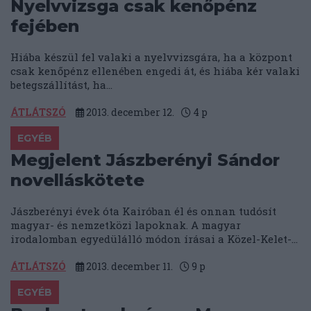
Nyelvvizsga csak kenőpénz
fejében
Hiába készül fel valaki a nyelvvizsgára, ha a központ
csak kenőpénz ellenében engedi át, és hiába kér valaki
betegszállítást, ha...
ÁTLÁTSZÓ
2013. december 12.
4
p
EGYÉB
Megjelent Jászberényi Sándor
novelláskötete
Jászberényi évek óta Kairóban él és onnan tudósít
magyar- és nemzetközi lapoknak. A magyar
irodalomban egyedülálló módon írásai a Közel-Kelet-...
ÁTLÁTSZÓ
2013. december 11.
9
p
EGYÉB