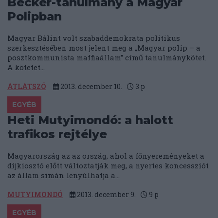
Becker-tanulmány a Magyar
Polipban
Magyar Bálint volt szabaddemokrata politikus
szerkesztésében most jelent meg a „Magyar polip – a
posztkommunista maffiaállam” című tanulmánykötet.
A kötetet...
ÁTLÁTSZÓ
2013. december 10.
3
p
EGYÉB
Heti Mutyimondó: a halott
trafikos rejtélye
Magyarország az az ország, ahol a főnyereményeket a
díjkiosztó előtt változtatják meg, a nyertes koncessziót
az állam simán lenyúlhatja a...
MUTYIMONDÓ
2013. december 9.
9
p
EGYÉB