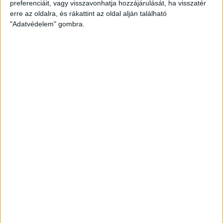
preferenciáit, vagy visszavonhatja hozzájárulását, ha visszatér
erre az oldalra, és rákattint az oldal alján található
ÁTLÁTSZÓ
2013. december 5.
4
p
"Adatvédelem" gombra.
LEGFRISSEBB
2026. augusztus 7.
Orbán Gáspár Csádban, mérgező anyag
Újpesten és Rákospalotán