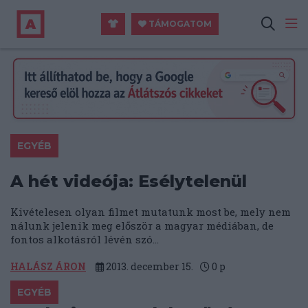
TÁMOGATOM
EGYÉB
A hét videója: Esélytelenül
Kivételesen olyan filmet mutatunk most be, mely nem
nálunk jelenik meg először a magyar médiában, de
fontos alkotásról lévén szó...
HALÁSZ ÁRON
2013. december 15.
0
p
EGYÉB