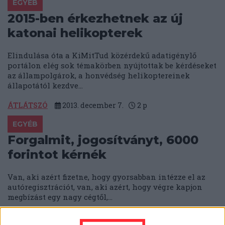
EGYÉB
2015-ben érkezhetnek az új
katonai helikopterek
Elindulása óta a KiMitTud közérdekű adatigénylő
portálon elég sok témakörben nyújtottak be kérdéseket
az állampolgárok, a honvédség helikoptereinek
állapotától kezdve...
ÁTLÁTSZÓ
2013. december 7.
2
p
EGYÉB
Forgalmit, jogosítványt, 6000
forintot kérnék
Van, aki azért fizetne, hogy gyorsabban intézze el az
autóregisztrációt, van, aki azért, hogy végre kapjon
megbízást egy nagy cégtől,...
ÁTLÁTSZÓ
2013. december 6.
4
p