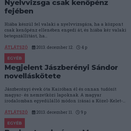
Nyelvvizsga csak kenőpénz
fejében
Hiába készül fel valaki a nyelvvizsgára, ha a központ
csak kenőpénz ellenében engedi át, és hiába kér valaki
betegszállítást, ha...
ÁTLÁTSZÓ
2013. december 12.
4
p
EGYÉB
Megjelent Jászberényi Sándor
novelláskötete
Jászberényi évek óta Kairóban él és onnan tudósít
magyar- és nemzetközi lapoknak. A magyar
irodalomban egyedülálló módon írásai a Közel-Kelet-...
ÁTLÁTSZÓ
2013. december 11.
9
p
EGYÉB