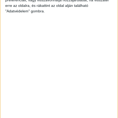
preferenciáit, vagy visszavonhatja hozzájárulását, ha visszatér
erre az oldalra, és rákattint az oldal alján található
ÁTLÁTSZÓ
2013. december 5.
4
p
"Adatvédelem" gombra.
LEGFRISSEBB
2026. augusztus 7.
Orbán Gáspár Csádban, mérgező anyag
Újpesten és Rákospalotán