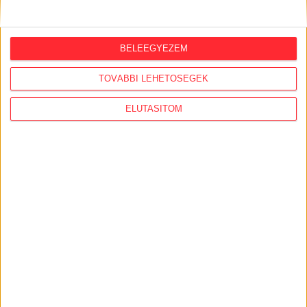
A Tisza-kormány belügyminisztere nem
akarja kivizsgálni a NER-korszakban
megtiltott Portik-interjú ügyét
BELEEGYEZEM
2026. július 27.
TOVÁBBI LEHETŐSÉGEK
Eltűnt olajakták: 2015-ben bezúzták
Orbán Péter országos rendőrfőkapitány
ELUTASÍTOM
olajbizottságnak küldött titkos
jelentését
2026. július 22.
Az akkugyárak ellen küzdő civil
szervezetek szakmai tudásközponttá
váltak az évek során
2026. július 21.
Házkutatás volt a fideszes
propagandagépezet egyik arcánál,
Seuso-kincset keresett