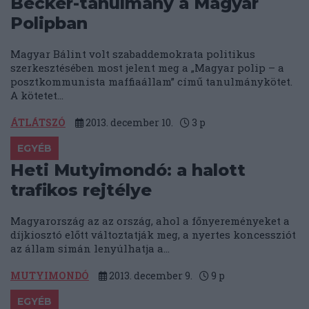
Becker-tanulmány a Magyar
Polipban
Magyar Bálint volt szabaddemokrata politikus
szerkesztésében most jelent meg a „Magyar polip – a
posztkommunista maffiaállam” című tanulmánykötet.
A kötetet...
ÁTLÁTSZÓ
2013. december 10.
3
p
EGYÉB
Heti Mutyimondó: a halott
trafikos rejtélye
Magyarország az az ország, ahol a főnyereményeket a
díjkiosztó előtt változtatják meg, a nyertes koncessziót
az állam simán lenyúlhatja a...
MUTYIMONDÓ
2013. december 9.
9
p
EGYÉB