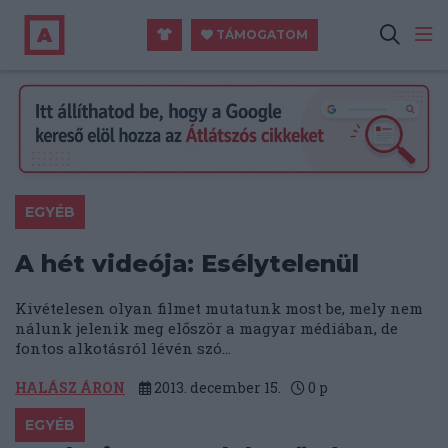
TÁMOGATOM
EGYÉB
A hét videója: Esélytelenül
Kivételesen olyan filmet mutatunk most be, mely nem
nálunk jelenik meg először a magyar médiában, de
fontos alkotásról lévén szó...
HALÁSZ ÁRON
2013. december 15.
0
p
EGYÉB