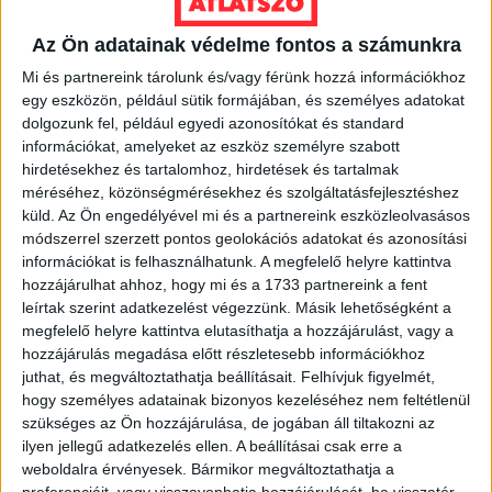
EGYÉB
Az Ön adatainak védelme fontos a számunkra
Átlátszó az „Átláccó”
Mi és partnereink tárolunk és/vagy férünk hozzá információkhoz
Fesztiválon
egy eszközön, például sütik formájában, és személyes adatokat
dolgozunk fel, például egyedi azonosítókat és standard
December 9-én, a korrupcióellenes világnapon Maróy
információkat, amelyeket az eszköz személyre szabott
Ákos atlatszo.hu társalapító bemutatja a kenőpénz-
hirdetésekhez és tartalomhoz, hirdetések és tartalmak
figyelő és a közérdekű adatigénylést segítő oldalainkat
méréséhez, közönségmérésekhez és szolgáltatásfejlesztéshez
a Transparency...
küld.
Az Ön engedélyével mi és a partnereink eszközleolvasásos
módszerrel szerzett pontos geolokációs adatokat és azonosítási
ÁTLÁTSZÓ
2013. december 5.
2
p
információkat is felhasználhatunk. A megfelelő helyre kattintva
hozzájárulhat ahhoz, hogy mi és a 1733 partnereink a fent
EGYÉB
leírtak szerint adatkezelést végezzünk. Másik lehetőségként a
A Hitlert mosdató MTVA-
megfelelő helyre kattintva elutasíthatja a hozzájárulást, vagy a
alvállalkozó forgathatott az
hozzájárulás megadása előtt részletesebb információkhoz
juthat, és megváltoztathatja beállításait.
Felhívjuk figyelmét,
ócsai lakóparkról
hogy személyes adatainak bizonyos kezeléséhez nem feltétlenül
szükséges az Ön hozzájárulása, de jogában áll tiltakozni az
Összesen 2,7 milliárd forintba került az ócsai szociális
ilyen jellegű adatkezelés ellen. A beállításai csak erre a
lakópark – derítettük ki közérdekű adatigénylésekkel.
weboldalra érvényesek. Bármikor megváltoztathatja a
A 80 felépített házból 39-ben laknak,...