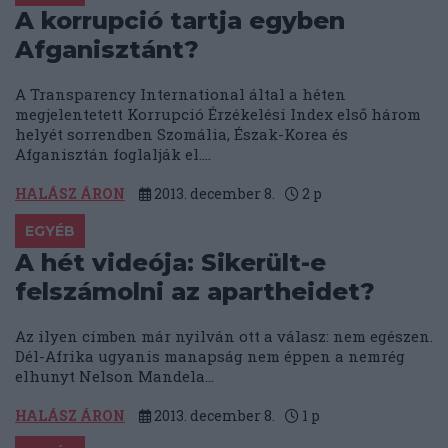
A korrupció tartja egyben
Afganisztánt?
A Transparency International által a héten
megjelentetett Korrupció Érzékelési Index első három
helyét sorrendben Szomália, Észak-Korea és
Afganisztán foglalják el....
HALÁSZ ÁRON
2013. december 8.
2
p
EGYÉB
A hét videója: Sikerült-e
felszámolni az apartheidet?
Az ilyen címben már nyilván ott a válasz: nem egészen.
Dél-Afrika ugyanis manapság nem éppen a nemrég
elhunyt Nelson Mandela...
HALÁSZ ÁRON
2013. december 8.
1
p