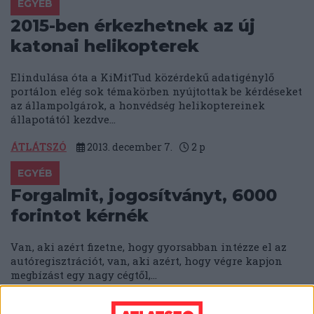
EGYÉB
2015-ben érkezhetnek az új
katonai helikopterek
Elindulása óta a KiMitTud közérdekű adatigénylő
portálon elég sok témakörben nyújtottak be kérdéseket
az állampolgárok, a honvédség helikoptereinek
állapotától kezdve...
ÁTLÁTSZÓ
2013. december 7.
2
p
EGYÉB
Forgalmit, jogosítványt, 6000
forintot kérnék
Van, aki azért fizetne, hogy gyorsabban intézze el az
autóregisztrációt, van, aki azért, hogy végre kapjon
megbízást egy nagy cégtől,...
ÁTLÁTSZÓ
2013. december 6.
4
p