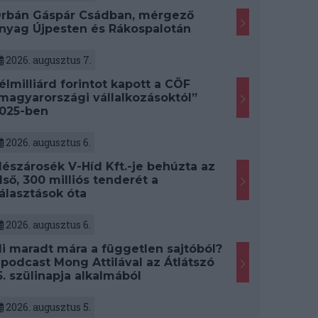
rbán Gáspár Csádban, mérgező
nyag Újpesten és Rákospalotán
2026. augusztus 7.
élmilliárd forintot kapott a CÖF
magyarországi vállalkozásoktól”
025-ben
2026. augusztus 6.
észárosék V-Híd Kft.-je behúzta az
lső, 300 milliós tenderét a
álasztások óta
2026. augusztus 6.
i maradt mára a független sajtóból?
 podcast Mong Attilával az Átlátszó
5. szülinapja alkalmából
2026. augusztus 5.