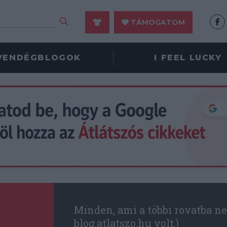
TÁMOGATOM
VENDÉGBLOGOK
I FEEL LUCKY
Minden, ami a többi rovatba ne
blog.atlatszo.hu volt.)