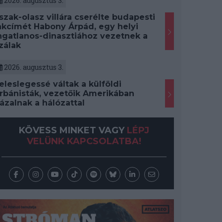
2026. augusztus 3.
szak-olasz villára cserélte budapesti
akcímét Habony Árpád, egy helyi
ngatlanos-dinasztiához vezetnek a
zálak
2026. augusztus 3.
eleslegessé váltak a külföldi
rbánisták, vezetőik Amerikában
ázalnak a hálózattal
KÖVESS MINKET VAGY
LÉPJ
VELÜNK KAPCSOLATBA!