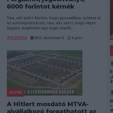
6000 forintot kérnék
Van, aki azért fizetne, hogy gyorsabban intézze el
az autóregisztrációt, van, aki azért, hogy végre
kapjon megbízást egy nagy cégtől,...
ÁTLÁTSZÓ
2013. december 6.
4
perc
F
„
2
EGYÉB
M
A Hitlert mosdató MTVA-
–
alvállalkozó forgathatott az
1