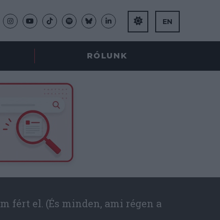
EN
RÓLUNK
m fért el. (És minden, ami régen a