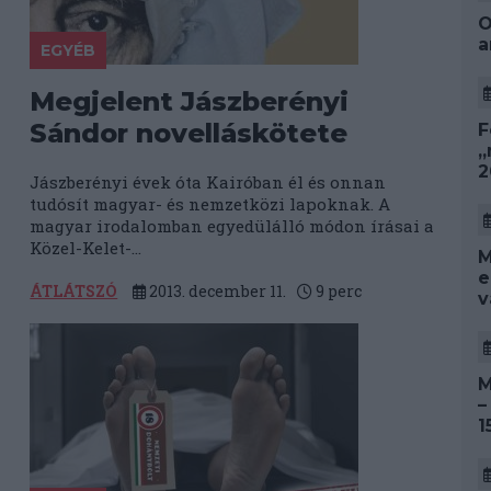
O
a
EGYÉB
Megjelent Jászberényi
Sándor novelláskötete
F
„
2
Jászberényi évek óta Kairóban él és onnan
tudósít magyar- és nemzetközi lapoknak. A
magyar irodalomban egyedülálló módon írásai a
Közel-Kelet-...
M
e
ÁTLÁTSZÓ
2013. december 11.
9
perc
v
M
–
1