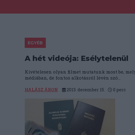
EGYÉB
A hét videója: Esélytelenül
Kivételesen olyan filmet mutatunk most be, me
médiában, de fontos alkotásról lévén szó...
HALÁSZ ÁRON
2013. december 15.
0
perc