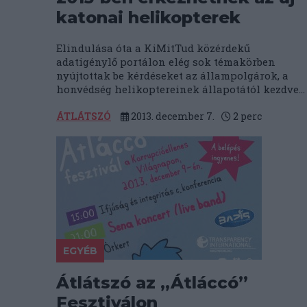
katonai helikopterek
Elindulása óta a KiMitTud közérdekű
adatigénylő portálon elég sok témakörben
nyújtottak be kérdéseket az állampolgárok, a
honvédség helikoptereinek állapotától kezdve...
ÁTLÁTSZÓ
2013. december 7.
2
perc
EGYÉB
Átlátszó az „Átláccó”
Fesztiválon