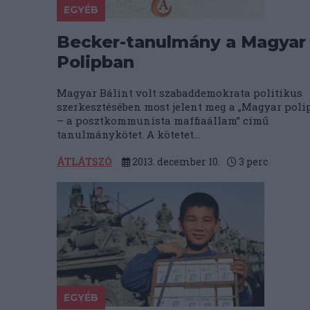
EGYÉB
Becker-tanulmány a Magyar
Polipban
Magyar Bálint volt szabaddemokrata politikus
szerkesztésében most jelent meg a „Magyar poli
– a posztkommunista maffiaállam” című
tanulmánykötet. A kötetet...
ÁTLÁTSZÓ
2013. december 10.
3
perc
EGYÉB