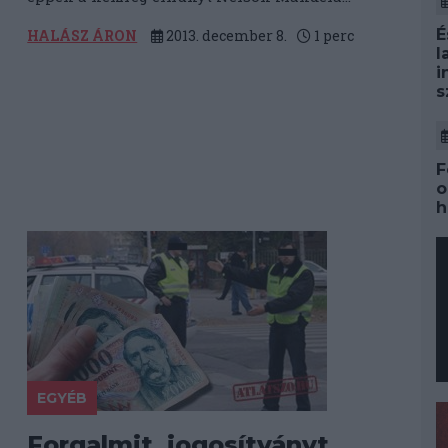
É
HALÁSZ ÁRON
2013. december 8.
1
perc
l
i
s
a
F
o
h
EGYÉB
Forgalmit, jogosítványt,