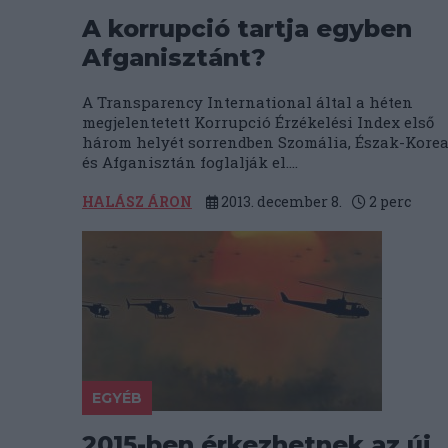
A korrupció tartja egyben
Afganisztánt?
A Transparency International által a héten
megjelentetett Korrupció Érzékelési Index első
három helyét sorrendben Szomália, Észak-Kore
és Afganisztán foglalják el....
HALÁSZ ÁRON
2013. december 8.
2
perc
EGYÉB
2015-ben érkezhetnek az új