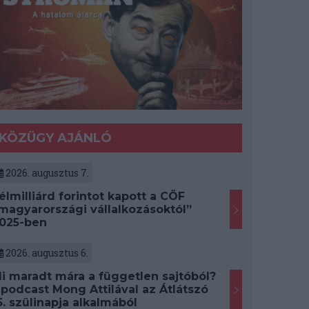
KÖZÜGY AJÁNLÓ
2026. augusztus 7.
élmilliárd forintot kapott a CÖF
magyarországi vállalkozásoktól”
025-ben
2026. augusztus 6.
i maradt mára a független sajtóból?
 podcast Mong Attilával az Átlátszó
5. szülinapja alkalmából