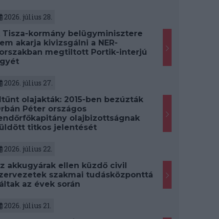
2026. július 28.
 Tisza-kormány belügyminisztere
em akarja kivizsgálni a NER-
orszakban megtiltott Portik-interjú
gyét
2026. július 27.
ltűnt olajakták: 2015-ben bezúzták
rbán Péter országos
endőrfőkapitány olajbizottságnak
üldött titkos jelentését
2026. július 22.
z akkugyárak ellen küzdő civil
zervezetek szakmai tudásközponttá
áltak az évek során
2026. július 21.