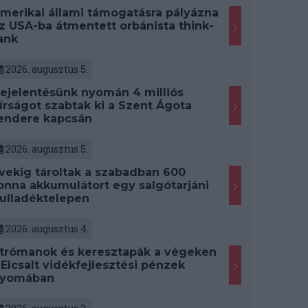
merikai állami támogatásra pályázna
z USA-ba átmentett orbánista think-
ank
2026. augusztus 5.
ejelentésünk nyomán 4 milliós
írságot szabtak ki a Szent Ágota
endere kapcsán
2026. augusztus 5.
vekig tároltak a szabadban 600
onna akkumulátort egy salgótarjáni
ulladéktelepen
2026. augusztus 4.
trómanok és keresztapák a végeken
 Elcsalt vidékfejlesztési pénzek
yomában