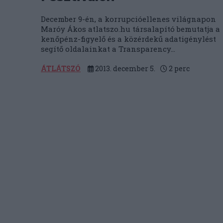
December 9-én, a korrupcióellenes világnapon
Maróy Ákos atlatszo.hu társalapító bemutatja a
kenőpénz-figyelő és a közérdekű adatigénylést
segítő oldalainkat a Transparency...
ÁTLÁTSZÓ
2013. december 5.
2
perc