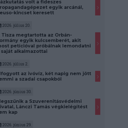
ázkutatás volt a fideszes
ropagandagépezet egyik arcánál,
euso-kincset keresett
2026. július 20.
 Tisza megtartotta az Orbán-
ormány egyik kulcsemberét, akit
ost petícióval próbálnak lemondatni
 saját alkalmazottai
2026. július 2.
lfogyott az ivóvíz, két napig nem jött
emmi a szadai csapokból
2026. június 30.
egszűnik a Szuverenitásvédelmi
ivatal, Lánczi Tamás végkielégítést
em kap
2026. június 29.