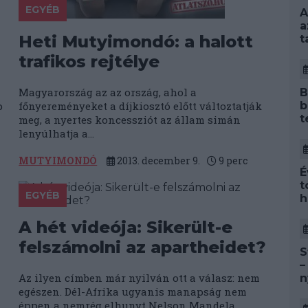
EGYÉB
A
a
Heti Mutyimondó: a halott
t
trafikos rejtélye
Magyarország az az ország, ahol a
B
p
főnyereményeket a díjkiosztó előtt változtatják
b
t
meg, a nyertes koncessziót az állam simán
lenyúlhatja a...
MUTYIMONDÓ
2013. december 9.
9
perc
É
t
EGYÉB
h
A hét videója: Sikerült-e
felszámolni az apartheidet?
S
–
Az ilyen címben már nyilván ott a válasz: nem
n
egészen. Dél-Afrika ugyanis manapság nem
éppen a nemrég elhunyt Nelson Mandela...