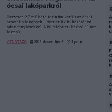
ócsai lakóparkról
Összesen 2,7 milliárd forintba került az ócsai
A
szociális lakópark – derítettük ki közérdekű
n
k
adatigénylésekkel. A 80 felépített házból 39-ben
ü
laknak,...
ÁTLÁTSZÓ
2013. december 5.
4
perc
E
O
r
k
A
s
v