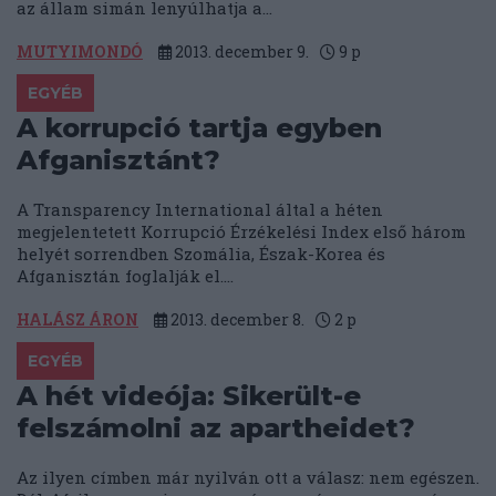
az állam simán lenyúlhatja a...
MUTYIMONDÓ
2013. december 9.
9
p
EGYÉB
A korrupció tartja egyben
Afganisztánt?
A Transparency International által a héten
megjelentetett Korrupció Érzékelési Index első három
helyét sorrendben Szomália, Észak-Korea és
Afganisztán foglalják el....
HALÁSZ ÁRON
2013. december 8.
2
p
EGYÉB
A hét videója: Sikerült-e
felszámolni az apartheidet?
Az ilyen címben már nyilván ott a válasz: nem egészen.