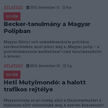
ÁTLÁTSZÓ
2013. december 11.
9
p
EGYÉB
Becker-tanulmány a Magyar
Polipban
Magyar Bálint volt szabaddemokrata politikus
szerkesztésében most jelent meg a „Magyar polip – a
posztkommunista maffiaállam” című tanulmánykötet.
A kötetet...
ÁTLÁTSZÓ
2013. december 10.
3
p
EGYÉB
Heti Mutyimondó: a halott
trafikos rejtélye
Magyarország az az ország, ahol a főnyereményeket a
díjkiosztó előtt változtatják meg, a nyertes koncessziót