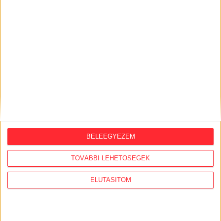
KÖZÜGY AJÁNLÓ
2026. augusztus 6.
Mi maradt mára a független sajtóból? –
podcast Mong Attilával az Átlátszó 15.
szülinapja alkalmából
2026. július 28.
A Tisza-kormány belügyminisztere nem
akarja kivizsgálni a NER-korszakban
megtiltott Portik-interjú ügyét
BELEEGYEZEM
2026. július 27.
Eltűnt olajakták: 2015-ben bezúzták
TOVÁBBI LEHETŐSÉGEK
Orbán Péter országos rendőrfőkapitány
olajbizottságnak küldött titkos
ELUTASÍTOM
jelentését
2026. július 22.