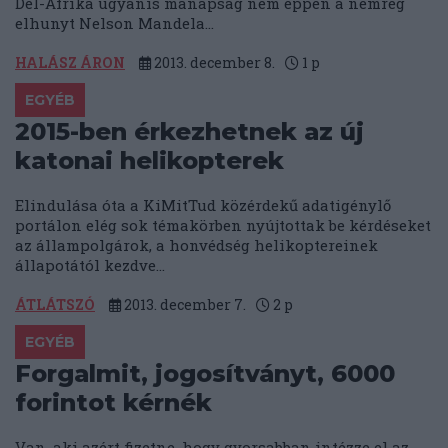
Dél-Afrika ugyanis manapság nem éppen a nemrég
elhunyt Nelson Mandela...
HALÁSZ ÁRON
2013. december 8.
1
p
EGYÉB
2015-ben érkezhetnek az új
katonai helikopterek
Elindulása óta a KiMitTud közérdekű adatigénylő
portálon elég sok témakörben nyújtottak be kérdéseket
az állampolgárok, a honvédség helikoptereinek
állapotától kezdve...
ÁTLÁTSZÓ
2013. december 7.
2
p
EGYÉB
Forgalmit, jogosítványt, 6000
forintot kérnék
Van, aki azért fizetne, hogy gyorsabban intézze el az