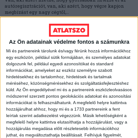
autóregisztrációt, van, aki azért, hogy végre kapjon
megbízást egy nagy cégtől,...
ÁTLÁTSZÓ
2013. december 6.
4
p
EGYÉB
Az Ön adatainak védelme fontos a számunkra
Átlátszó az „Átláccó”
Mi és partnereink tárolunk és/vagy férünk hozzá információkhoz
Fesztiválon
egy eszközön, például sütik formájában, és személyes adatokat
dolgozunk fel, például egyedi azonosítókat és standard
December 9-én, a korrupcióellenes világnapon Maróy
információkat, amelyeket az eszköz személyre szabott
Ákos atlatszo.hu társalapító bemutatja a kenőpénz-
hirdetésekhez és tartalomhoz, hirdetések és tartalmak
figyelő és a közérdekű adatigénylést segítő oldalainkat
méréséhez, közönségmérésekhez és szolgáltatásfejlesztéshez
a Transparency...
küld.
Az Ön engedélyével mi és a partnereink eszközleolvasásos
módszerrel szerzett pontos geolokációs adatokat és azonosítási
ÁTLÁTSZÓ
2013. december 5.
2
p
információkat is felhasználhatunk. A megfelelő helyre kattintva
hozzájárulhat ahhoz, hogy mi és a 1733 partnereink a fent
EGYÉB
leírtak szerint adatkezelést végezzünk. Másik lehetőségként a
A Hitlert mosdató MTVA-
megfelelő helyre kattintva elutasíthatja a hozzájárulást, vagy a
alvállalkozó forgathatott az
hozzájárulás megadása előtt részletesebb információkhoz
juthat, és megváltoztathatja beállításait.
Felhívjuk figyelmét,
ócsai lakóparkról