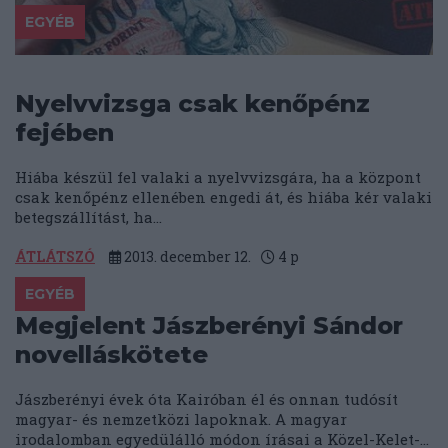
EGYÉB
Nyelvvizsga csak kenőpénz
fejében
Hiába készül fel valaki a nyelvvizsgára, ha a központ
csak kenőpénz ellenében engedi át, és hiába kér valaki
betegszállítást, ha...
ÁTLÁTSZÓ
2013. december 12.
4
p
EGYÉB
Megjelent Jászberényi Sándor
novelláskötete
Jászberényi évek óta Kairóban él és onnan tudósít
magyar- és nemzetközi lapoknak. A magyar
irodalomban egyedülálló módon írásai a Közel-Kelet-...