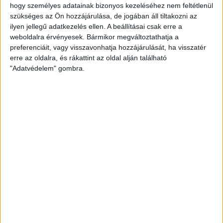
hogy személyes adatainak bizonyos kezeléséhez nem feltétlenül
szükséges az Ön hozzájárulása, de jogában áll tiltakozni az
Összesen 2,7 milliárd forintba került az ócsai szociális
ilyen jellegű adatkezelés ellen. A beállításai csak erre a
lakópark – derítettük ki közérdekű adatigénylésekkel.
weboldalra érvényesek. Bármikor megváltoztathatja a
A 80 felépített házból 39-ben laknak,...
preferenciáit, vagy visszavonhatja hozzájárulását, ha visszatér
erre az oldalra, és rákattint az oldal alján található
ÁTLÁTSZÓ
2013. december 5.
4
p
"Adatvédelem" gombra.
EGYÉB
Sunnyogó kormányzat,
fenyegetőző adóhatóság
Lassan egy hónap telt el azóta, hogy egy volt
adóhivatali dolgozó feljelentette munkahelyét az
áfacsalások eltussolása miatt. A hatóság válasza...
ÁTLÁTSZÓ
2013. december 4.
4
p