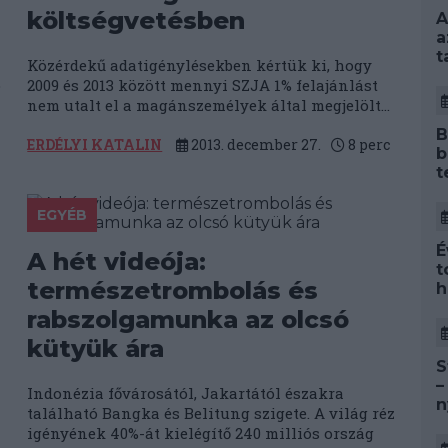
költségvetésben
A
a
t
Közérdekű adatigénylésekben kértük ki, hogy
ó
2009 és 2013 között mennyi SZJA 1% felajánlást
nem utalt el a magánszemélyek által megjelölt...
B
ERDÉLYI KATALIN
2013. december 27.
8
perc
b
t
EGYÉB
É
A hét videója:
t
természetrombolás és
h
rabszolgamunka az olcsó
kütyük ára
S
–
Indonézia fővárosától, Jakartától északra
n
található Bangka és Belitung szigete. A világ réz
igényének 40%-át kielégítő 240 milliós ország