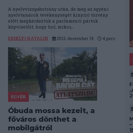
A nyelvvizsgabotrány után, de még az egyéni
nyelvtanárok tevékenységét kinyíró törvény
előtt megkérdeztük a parlamenti pártok
képviselőit, hogy hol, mikor,...
ERDÉLYI KATALIN
2013. december 19.
4
perc
F
„
2
EGYÉB
Óbuda mossa kezeit, a
főváros dönthet a
M
–
mobilgátról
1