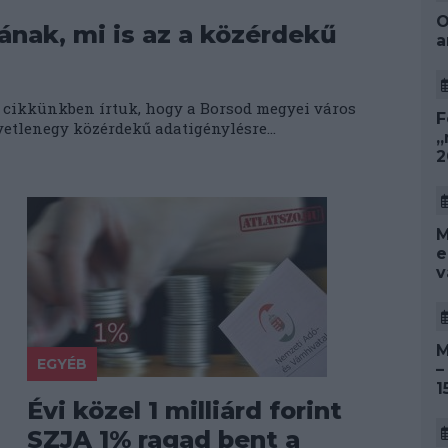
O
nak, mi is az a közérdekű
a
 cikkünkben írtuk, hogy a Borsod megyei város
F
etlenegy közérdekű adatigénylésre...
„
2
M
e
v
M
EGYÉB
–
1
Évi közel 1 milliárd forint
SZJA 1% ragad bent a