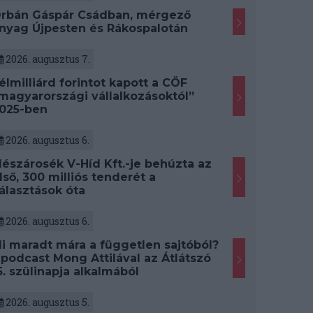
rbán Gáspár Csádban, mérgező
nyag Újpesten és Rákospalotán
2026. augusztus 7.
élmilliárd forintot kapott a CÖF
magyarországi vállalkozásoktól”
025-ben
2026. augusztus 6.
észárosék V-Híd Kft.-je behúzta az
lső, 300 milliós tenderét a
álasztások óta
2026. augusztus 6.
i maradt mára a független sajtóból?
 podcast Mong Attilával az Átlátszó
5. szülinapja alkalmából
2026. augusztus 5.