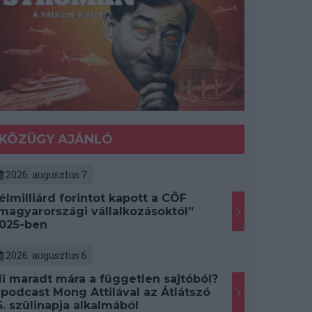
KÖZÜGY AJÁNLÓ
2026. augusztus 7.
élmilliárd forintot kapott a CÖF
magyarországi vállalkozásoktól”
025-ben
2026. augusztus 6.
i maradt mára a független sajtóból?
 podcast Mong Attilával az Átlátszó
5. szülinapja alkalmából