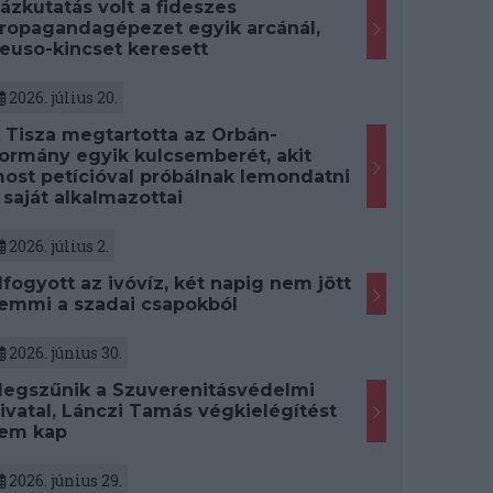
ázkutatás volt a fideszes
ropagandagépezet egyik arcánál,
euso-kincset keresett
2026. július 20.
 Tisza megtartotta az Orbán-
ormány egyik kulcsemberét, akit
ost petícióval próbálnak lemondatni
 saját alkalmazottai
2026. július 2.
lfogyott az ivóvíz, két napig nem jött
emmi a szadai csapokból
2026. június 30.
egszűnik a Szuverenitásvédelmi
ivatal, Lánczi Tamás végkielégítést
em kap
2026. június 29.