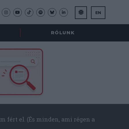
EN
RÓLUNK
m fért el. (És minden, ami régen a