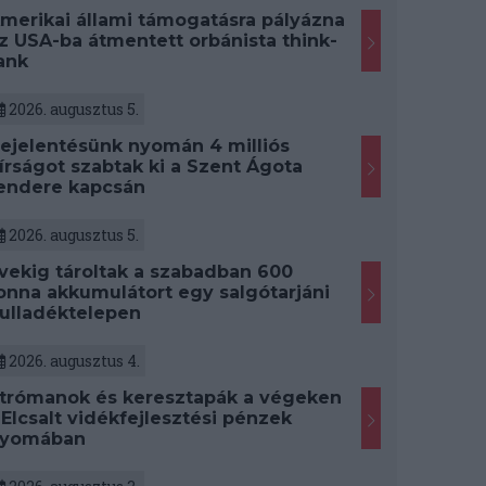
merikai állami támogatásra pályázna
z USA-ba átmentett orbánista think-
ank
2026. augusztus 5.
ejelentésünk nyomán 4 milliós
írságot szabtak ki a Szent Ágota
endere kapcsán
2026. augusztus 5.
vekig tároltak a szabadban 600
onna akkumulátort egy salgótarjáni
ulladéktelepen
2026. augusztus 4.
trómanok és keresztapák a végeken
 Elcsalt vidékfejlesztési pénzek
yomában