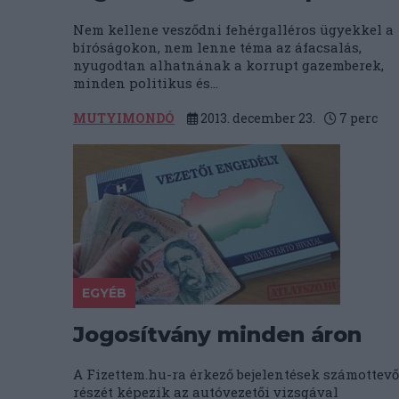
Nem kellene vesződni fehérgalléros ügyekkel a
bíróságokon, nem lenne téma az áfacsalás,
nyugodtan alhatnának a korrupt gazemberek,
minden politikus és...
MUTYIMONDÓ
2013. december 23.
7
perc
EGYÉB
Jogosítvány minden áron
A Fizettem.hu-ra érkező bejelentések számottevő
részét képezik az autóvezetői vizsgával