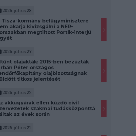
2026. július 28.
 Tisza-kormány belügyminisztere
em akarja kivizsgálni a NER-
orszakban megtiltott Portik-interjú
gyét
2026. július 27.
ltűnt olajakták: 2015-ben bezúzták
rbán Péter országos
endőrfőkapitány olajbizottságnak
üldött titkos jelentését
2026. július 22.
z akkugyárak ellen küzdő civil
zervezetek szakmai tudásközponttá
áltak az évek során
2026. július 21.