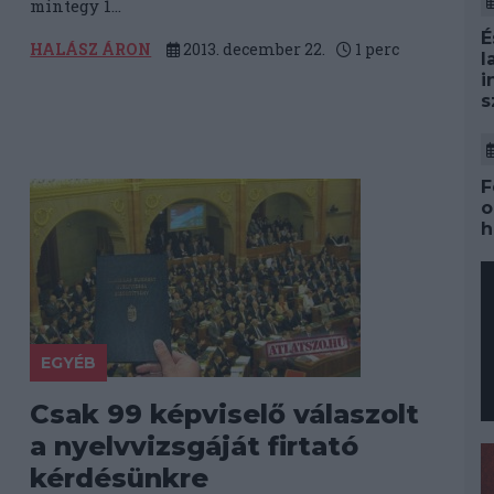
mintegy 1...
É
HALÁSZ ÁRON
2013. december 22.
1
perc
l
i
s
F
o
h
EGYÉB
Csak 99 képviselő válaszolt
a nyelvvizsgáját firtató
kérdésünkre