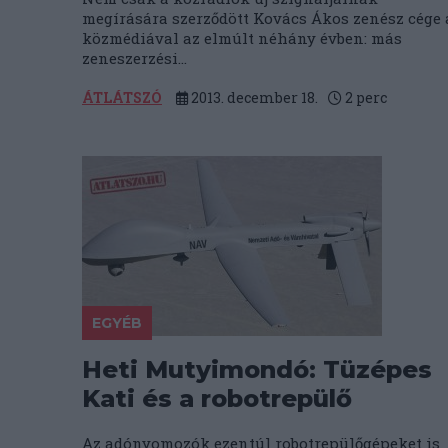
megírására szerződött Kovács Ákos zenész cége 
közmédiával az elmúlt néhány évben: más
zeneszerzési...
ÁTLÁTSZÓ
2013. december 18.
2
perc
EGYÉB
Heti Mutyimondó: Tüzépes
Kati és a robotrepülő
Az adónyomozók ezentúl robotrepülőgépeket is