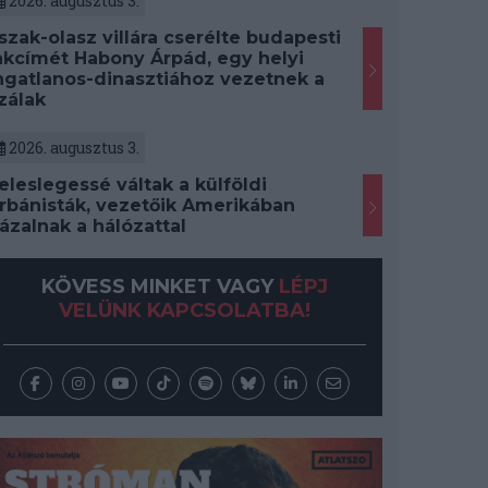
2026. augusztus 3.
szak-olasz villára cserélte budapesti
akcímét Habony Árpád, egy helyi
ngatlanos-dinasztiához vezetnek a
zálak
2026. augusztus 3.
eleslegessé váltak a külföldi
rbánisták, vezetőik Amerikában
ázalnak a hálózattal
KÖVESS MINKET VAGY
LÉPJ
VELÜNK KAPCSOLATBA!