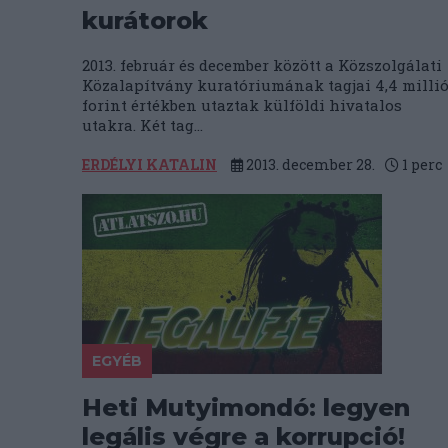
kurátorok
2013. február és december között a Közszolgálati
Közalapítvány kuratóriumának tagjai 4,4 milli
forint értékben utaztak külföldi hivatalos
utakra. Két tag...
ERDÉLYI KATALIN
2013. december 28.
1
perc
EGYÉB
Heti Mutyimondó: legyen
legális végre a korrupció!