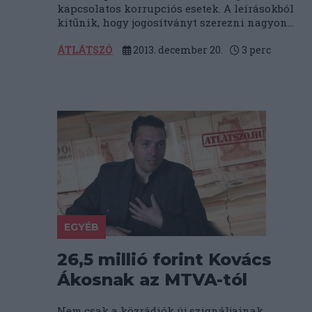
kapcsolatos korrupciós esetek. A leírásokból
kitűnik, hogy jogosítványt szerezni nagyon...
ÁTLÁTSZÓ
2013. december 20.
3
perc
EGYÉB
26,5 millió forint Kovács
Ákosnak az MTVA-tól
Nem csak a közrádiók új szignáljainak