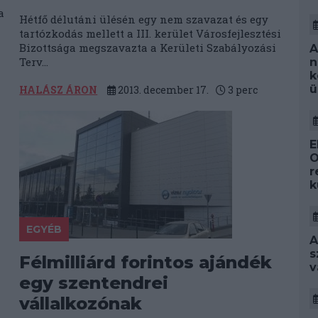
a
Hétfő délutáni ülésén egy nem szavazat és egy
tartózkodás mellett a III. kerület Városfejlesztési
Bizottsága megszavazta a Kerületi Szabályozási
A
Terv...
n
k
ü
HALÁSZ ÁRON
2013. december 17.
3
perc
E
O
r
k
EGYÉB
A
s
Félmilliárd forintos ajándék
v
egy szentendrei
vállalkozónak