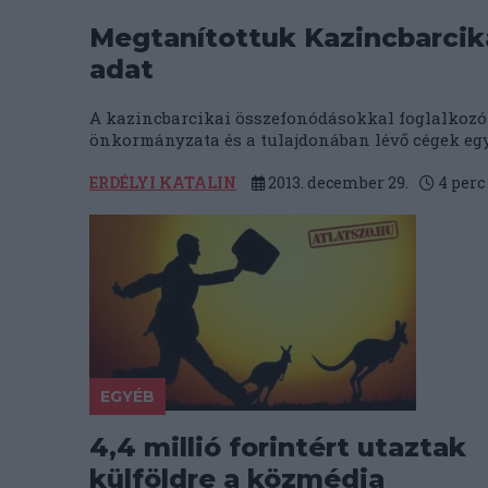
Megtanítottuk Kazincbarciká
adat
A kazincbarcikai összefonódásokkal foglalkozó
önkormányzata és a tulajdonában lévő cégek egy
ERDÉLYI KATALIN
2013. december 29.
4
perc
EGYÉB
4,4 millió forintért utaztak
külföldre a közmédia