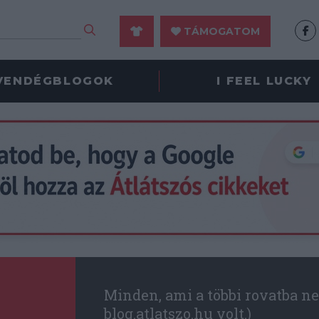
TÁMOGATOM
VENDÉGBLOGOK
I FEEL LUCKY
Minden, ami a többi rovatba ne
blog.atlatszo.hu volt.)