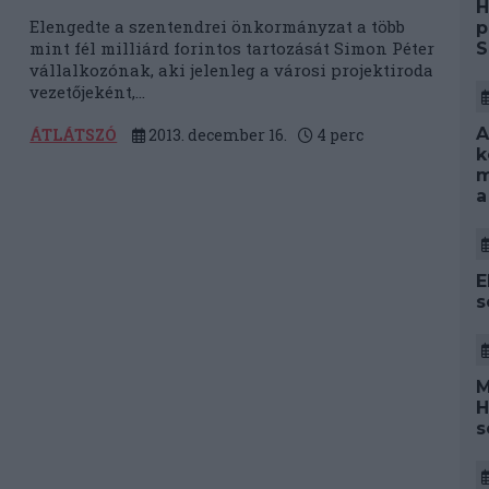
H
Elengedte a szentendrei önkormányzat a több
p
mint fél milliárd forintos tartozását Simon Péter
S
vállalkozónak, aki jelenleg a városi projektiroda
vezetőjeként,...
A
ÁTLÁTSZÓ
2013. december 16.
4
perc
k
m
a
E
s
M
H
s