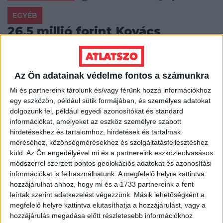
EGYÉB
26,5 millió forint Kovács
Ákosnak az MTVA-tól
Nem csak a közrádiók új szignáljainak megírására
Az Ön adatainak védelme fontos a számunkra
szerződött Kovács Ákos zenész cége a közmédiával az
elmúlt néhány évben: más zeneszerzési...
Mi és partnereink tárolunk és/vagy férünk hozzá információkhoz
egy eszközön, például sütik formájában, és személyes adatokat
ÁTLÁTSZÓ
2013. december 18.
2
p
dolgozunk fel, például egyedi azonosítókat és standard
információkat, amelyeket az eszköz személyre szabott
EGYÉB
hirdetésekhez és tartalomhoz, hirdetések és tartalmak
Óbuda mossa kezeit, a főváros
méréséhez, közönségmérésekhez és szolgáltatásfejlesztéshez
küld.
Az Ön engedélyével mi és a partnereink eszközleolvasásos
dönthet a mobilgátról
módszerrel szerzett pontos geolokációs adatokat és azonosítási
információkat is felhasználhatunk. A megfelelő helyre kattintva
Hétfő délutáni ülésén egy nem szavazat és egy
hozzájárulhat ahhoz, hogy mi és a 1733 partnereink a fent
tartózkodás mellett a III. kerület Városfejlesztési
leírtak szerint adatkezelést végezzünk. Másik lehetőségként a
Bizottsága megszavazta a Kerületi Szabályozási Terv...
megfelelő helyre kattintva elutasíthatja a hozzájárulást, vagy a
hozzájárulás megadása előtt részletesebb információkhoz
HALÁSZ ÁRON
2013. december 17.
3
p