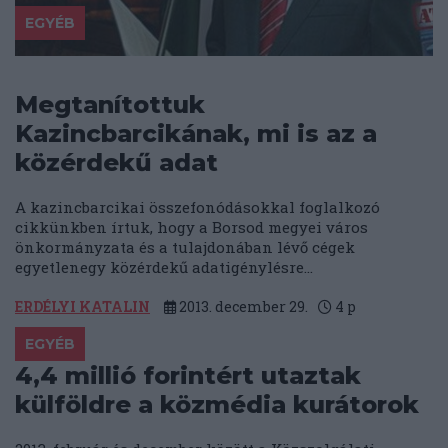
EGYÉB
Megtanítottuk
Kazincbarcikának, mi is az a
közérdekű adat
A kazincbarcikai összefonódásokkal foglalkozó
cikkünkben írtuk, hogy a Borsod megyei város
önkormányzata és a tulajdonában lévő cégek
egyetlenegy közérdekű adatigénylésre...
ERDÉLYI KATALIN
2013. december 29.
4
p
EGYÉB
4,4 millió forintért utaztak
külföldre a közmédia kurátorok