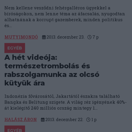
Nem kellene vesződni fehérgalléros ügyekkel a
bíróságokon, nem lenne téma az áfacsalás, nyugodtan
alhatnának a korrupt gazemberek, minden politikus
és...
MUTYIMONDÓ
2013. december 23.
7
p
EGYÉB
A hét videója:
természetrombolás és
rabszolgamunka az olcsó
kütyük ára
Indonézia fővárosától, Jakartától északra található
Bangka és Belitung szigete. A világ réz igényének 40%-
át kielégítő 240 milliós ország mintegy 1...
HALÁSZ ÁRON
2013. december 22.
1
p
EGYÉB