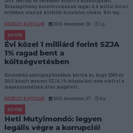
2013. február és december között a Közszolgálati
Közalapítvány kuratóriumának tagjai 4,4 millió forint
értékben utaztak külföldi hivatalos utakra. Két tag...
ERDÉLYI KATALIN
2013. december 28.
1
p
EGYÉB
Évi közel 1 milliárd forint SZJA
1% ragad bent a
költségvetésben
Közérdekű adatigénylésekben kértük ki, hogy 2009 és
2013 között mennyi SZJA 1% felajánlást nem utalt el a
magánszemélyek által megjelölt...
ERDÉLYI KATALIN
2013. december 27.
8
p
EGYÉB
Heti Mutyimondó: legyen
legális végre a korrupció!