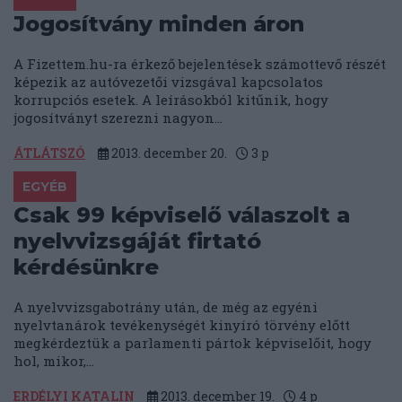
Jogosítvány minden áron
A Fizettem.hu-ra érkező bejelentések számottevő részét
képezik az autóvezetői vizsgával kapcsolatos
korrupciós esetek. A leírásokból kitűnik, hogy
jogosítványt szerezni nagyon...
ÁTLÁTSZÓ
2013. december 20.
3
p
EGYÉB
Csak 99 képviselő válaszolt a
nyelvvizsgáját firtató
kérdésünkre
A nyelvvizsgabotrány után, de még az egyéni
nyelvtanárok tevékenységét kinyíró törvény előtt
megkérdeztük a parlamenti pártok képviselőit, hogy
hol, mikor,...
ERDÉLYI KATALIN
2013. december 19.
4
p