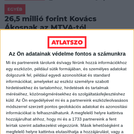
EGYÉB
26,5 millió forint Kovács
Ákosnak az MTVA-tól
Nem csak a közrádiók új szignáljainak megírására
szerződött Kovács Ákos zenész cége a közmédiával az
elmúlt néhány évben: más zeneszerzési...
Az Ön adatainak védelme fontos a számunkra
Mi és partnereink tárolunk és/vagy férünk hozzá információkhoz
ÁTLÁTSZÓ
2013. december 18.
2
p
egy eszközön, például sütik formájában, és személyes adatokat
dolgozunk fel, például egyedi azonosítókat és standard
EGYÉB
információkat, amelyeket az eszköz személyre szabott
Óbuda mossa kezeit, a főváros
hirdetésekhez és tartalomhoz, hirdetések és tartalmak
dönthet a mobilgátról
méréséhez, közönségmérésekhez és szolgáltatásfejlesztéshez
küld.
Az Ön engedélyével mi és a partnereink eszközleolvasásos
módszerrel szerzett pontos geolokációs adatokat és azonosítási
Hétfő délutáni ülésén egy nem szavazat és egy
tartózkodás mellett a III. kerület Városfejlesztési
információkat is felhasználhatunk. A megfelelő helyre kattintva
Bizottsága megszavazta a Kerületi Szabályozási Terv...
hozzájárulhat ahhoz, hogy mi és a 1733 partnereink a fent
leírtak szerint adatkezelést végezzünk. Másik lehetőségként a
HALÁSZ ÁRON
2013. december 17.
3
p
megfelelő helyre kattintva elutasíthatja a hozzájárulást, vagy a