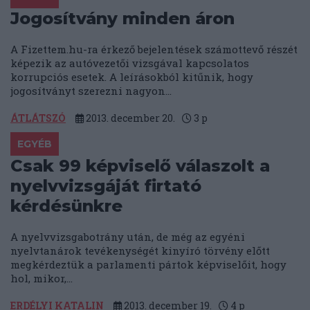
Jogosítvány minden áron
A Fizettem.hu-ra érkező bejelentések számottevő részét
képezik az autóvezetői vizsgával kapcsolatos
korrupciós esetek. A leírásokból kitűnik, hogy
jogosítványt szerezni nagyon...
ÁTLÁTSZÓ
2013. december 20.
3
p
EGYÉB
Csak 99 képviselő válaszolt a
nyelvvizsgáját firtató
kérdésünkre
A nyelvvizsgabotrány után, de még az egyéni
nyelvtanárok tevékenységét kinyíró törvény előtt
megkérdeztük a parlamenti pártok képviselőit, hogy
hol, mikor,...
ERDÉLYI KATALIN
2013. december 19.
4
p