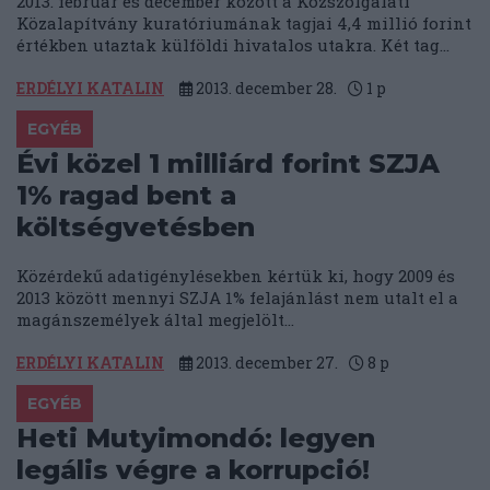
2013. február és december között a Közszolgálati
Közalapítvány kuratóriumának tagjai 4,4 millió forint
értékben utaztak külföldi hivatalos utakra. Két tag...
ERDÉLYI KATALIN
2013. december 28.
1
p
EGYÉB
Évi közel 1 milliárd forint SZJA
1% ragad bent a
költségvetésben
Közérdekű adatigénylésekben kértük ki, hogy 2009 és
2013 között mennyi SZJA 1% felajánlást nem utalt el a
magánszemélyek által megjelölt...
ERDÉLYI KATALIN
2013. december 27.
8
p
EGYÉB
Heti Mutyimondó: legyen
legális végre a korrupció!