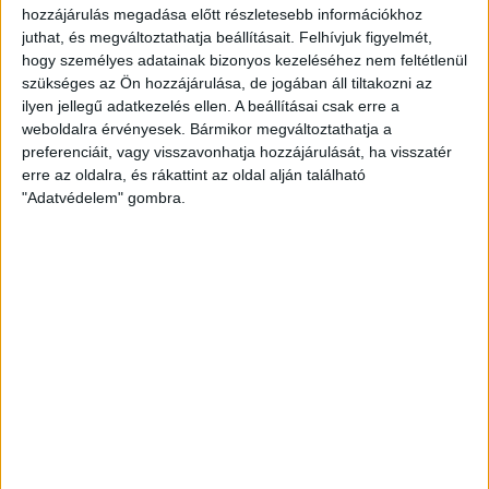
hozzájárulás megadása előtt részletesebb információkhoz
EGYÉB
juthat, és megváltoztathatja beállításait.
Felhívjuk figyelmét,
Heti Mutyimondó: Tüzépes Kati
hogy személyes adatainak bizonyos kezeléséhez nem feltétlenül
szükséges az Ön hozzájárulása, de jogában áll tiltakozni az
és a robotrepülő
ilyen jellegű adatkezelés ellen. A beállításai csak erre a
weboldalra érvényesek. Bármikor megváltoztathatja a
Az adónyomozók ezentúl robotrepülőgépeket is
preferenciáit, vagy visszavonhatja hozzájárulását, ha visszatér
bevethetnek a csalók ellen, akik persze egy lépéssel
erre az oldalra, és rákattint az oldal alján található
mindig előttük járnak ezentúl is. A héten...
"Adatvédelem" gombra.
MUTYIMONDÓ
2013. december 16.
12
p
EGYÉB
Félmilliárd forintos ajándék egy
szentendrei vállalkozónak
Elengedte a szentendrei önkormányzat a több mint fél
milliárd forintos tartozását Simon Péter
vállalkozónak, aki jelenleg a városi projektiroda
vezetőjeként,...