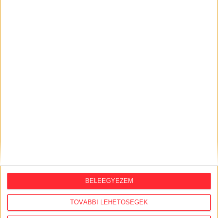
KÖZÜGY AJÁNLÓ
2026. augusztus 7.
Félmilliárd forintot kapott a CÖF
„magyarországi vállalkozásoktól” 2025-
ben
2026. augusztus 6.
Mi maradt mára a független sajtóból? –
podcast Mong Attilával az Átlátszó 15.
szülinapja alkalmából
BELEEGYEZEM
2026. július 28.
TOVÁBBI LEHETŐSÉGEK
A Tisza-kormány belügyminisztere nem