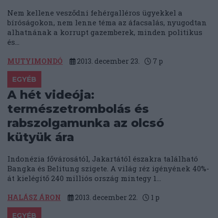
Nem kellene vesződni fehérgalléros ügyekkel a
bíróságokon, nem lenne téma az áfacsalás, nyugodtan
alhatnának a korrupt gazemberek, minden politikus
és...
MUTYIMONDÓ
2013. december 23.
7
p
EGYÉB
A hét videója:
természetrombolás és
rabszolgamunka az olcsó
kütyük ára
Indonézia fővárosától, Jakartától északra található
Bangka és Belitung szigete. A világ réz igényének 40%-
át kielégítő 240 milliós ország mintegy 1...
HALÁSZ ÁRON
2013. december 22.
1
p
EGYÉB