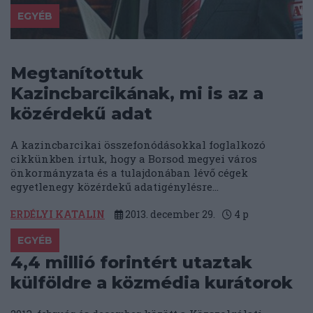
EGYÉB
Megtanítottuk
Kazincbarcikának, mi is az a
közérdekű adat
A kazincbarcikai összefonódásokkal foglalkozó
cikkünkben írtuk, hogy a Borsod megyei város
önkormányzata és a tulajdonában lévő cégek
egyetlenegy közérdekű adatigénylésre...
ERDÉLYI KATALIN
2013. december 29.
4
p
EGYÉB
4,4 millió forintért utaztak
külföldre a közmédia kurátorok