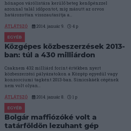
hónapos várólistára kerülő beteg kenőpénzzel
azonnal talál időpontot, míg másutt az orvos
határozottan visszautasítja a...
ÁTLÁTSZÓ
2014. január 9.
4
p
EGYÉB
Közgépes közbeszerzések 2013-
ban: túl a 430 milliárdon
Csaknem 432 milliárd forint értékben nyert
közbeszerzési pályázatokon a Közgép egyedül vagy
konzorciumi tagként 2013-ban. Simicskáék cégének
nem volt olyan...
ÁTLÁTSZÓ
2014. január 8.
1
p
EGYÉB
Bolgár maffiózóké volt a
tatárföldön lezuhant gép