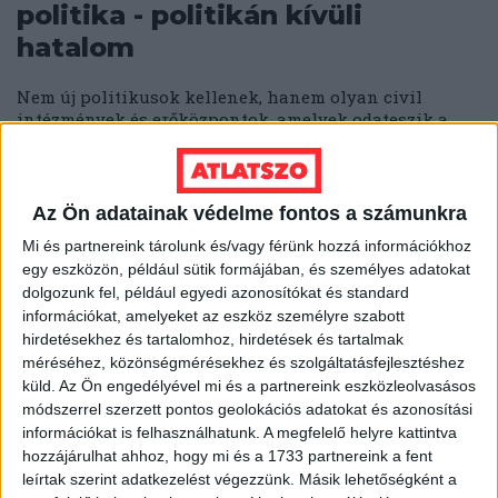
politika - politikán kívüli
hatalom
Nem új politikusok kellenek, hanem olyan civil
intézmények és erőközpontok, amelyek odateszik a
politika torkára a kést és kikényszerítik a...
ÁTLÁTSZÓ
2014. január 1.
4
p
Az Ön adatainak védelme fontos a számunkra
EGYÉB
Mi és partnereink tárolunk és/vagy férünk hozzá információkhoz
Adatigény-megtagadás bestof
egy eszközön, például sütik formájában, és személyes adatokat
2013
dolgozunk fel, például egyedi azonosítókat és standard
információkat, amelyeket az eszköz személyre szabott
hirdetésekhez és tartalomhoz, hirdetések és tartalmak
Karinthy bizonyítványát magyarázó diákja lassan
méréséhez, közönségmérésekhez és szolgáltatásfejlesztéshez
leckét vehetne a magyar közigazgatás kreatív
küld.
Az Ön engedélyével mi és a partnereink eszközleolvasásos
tisztségviselőitől, akik agyafúrtabbnál agyafúrtabb
okokra hivatkoznak, amikor nem teljesítik az
módszerrel szerzett pontos geolokációs adatokat és azonosítási
adatigényléseinket....
információkat is felhasználhatunk. A megfelelő helyre kattintva
hozzájárulhat ahhoz, hogy mi és a 1733 partnereink a fent
ASBÓTH MÁRTON
2013. december 31.
4
p
leírtak szerint adatkezelést végezzünk. Másik lehetőségként a