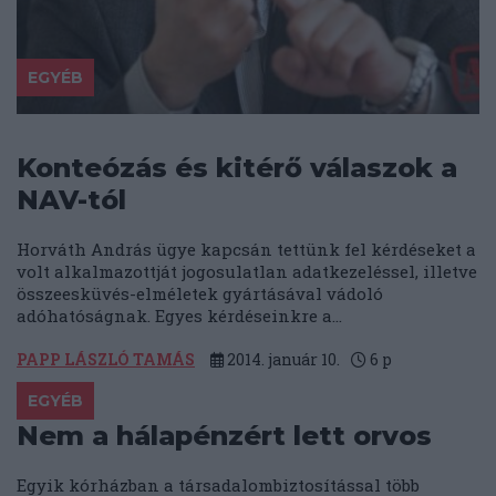
EGYÉB
Konteózás és kitérő válaszok a
NAV-tól
Horváth András ügye kapcsán tettünk fel kérdéseket a
volt alkalmazottját jogosulatlan adatkezeléssel, illetve
összeesküvés-elméletek gyártásával vádoló
adóhatóságnak. Egyes kérdéseinkre a...
PAPP LÁSZLÓ TAMÁS
2014. január 10.
6
p
EGYÉB
Nem a hálapénzért lett orvos
Egyik kórházban a társadalombiztosítással több