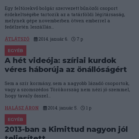
Egy feltörekvő bolgár szervezett bűnözői csoport
érdekeltségébe tartozik az a tatárföldi légitársaság,
melynek gépe novemberben ötven emberrel a
fedélzetén leszállás...
ÁTLÁTSZÓ
2014. január 6.
7
p
EGYÉB
A hét videója: szíriai kurdok
véres háborúja az önállóságért
Sem a szír kormány, sem a nagyobb lázadó csoportok,
vagy a szomszédos Törökország nem nézi jó szemmel,
hogy tavaly ősszel...
HALÁSZ ÁRON
2014. január 5.
1
p
EGYÉB
2013-ban a Kimittud nagyon jól
teljesített