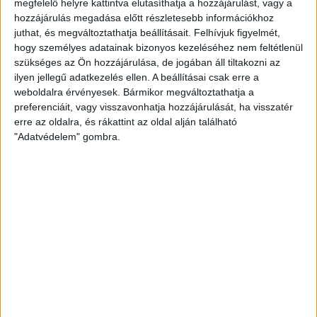
megfelelő helyre kattintva elutasíthatja a hozzájárulást, vagy a
EGYÉB
hozzájárulás megadása előtt részletesebb információkhoz
Az év korrupt emberei: a román
juthat, és megváltoztathatja beállításait.
Felhívjuk figyelmét,
hogy személyes adatainak bizonyos kezeléséhez nem feltétlenül
parlament
szükséges az Ön hozzájárulása, de jogában áll tiltakozni az
ilyen jellegű adatkezelés ellen. A beállításai csak erre a
Az oknyomozó riportereket tömörítő nemzetközi
weboldalra érvényesek. Bármikor megváltoztathatja a
szervezet, az OCCRP (Organized Crime and Corruption
preferenciáit, vagy visszavonhatja hozzájárulását, ha visszatér
Project) minden évben elismeri azok munkáját, akik
erre az oldalra, és rákattint az oldal alján található
erőt...
"Adatvédelem" gombra.
ÁTLÁTSZÓ
2013. december 30.
2
p
EGYÉB
A hét videója: Az ember, aki
titkos katonai bázisokat
fényképez
Trevor Paglen amerikai művész egyik fő foglalkozása,
hogy földi halandók számára láthatatlan titkos
katonai vagy titkosszolgálati objektumokat fényképez.