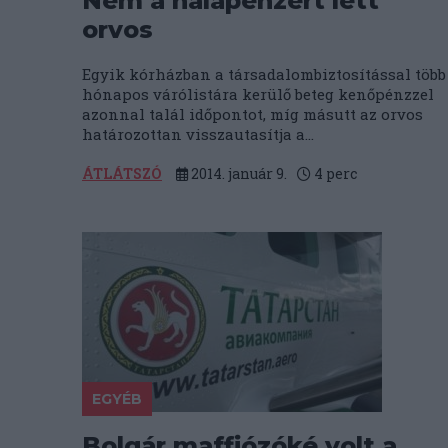
Nem a hálapénzért lett
orvos
Egyik kórházban a társadalombiztosítással több
hónapos várólistára kerülő beteg kenőpénzzel
azonnal talál időpontot, míg másutt az orvos
határozottan visszautasítja a...
ÁTLÁTSZÓ
2014. január 9.
4
perc
EGYÉB
Bolgár maffiózóké volt a