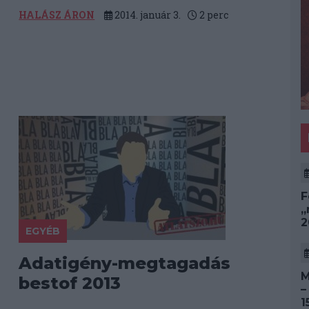
HALÁSZ ÁRON
2014. január 3.
2
perc
F
„
2
EGYÉB
Adatigény-megtagadás
M
bestof 2013
–
1