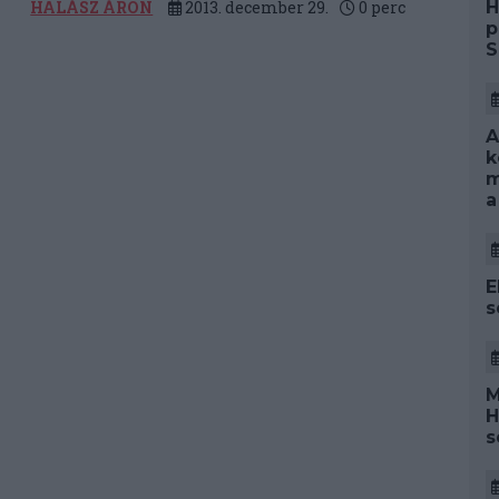
i
H
HALÁSZ ÁRON
2013. december 29.
0
perc
p
S
A
k
m
a
E
s
M
H
s