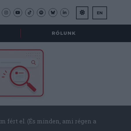
EN
RÓLUNK
m fért el. (És minden, ami régen a