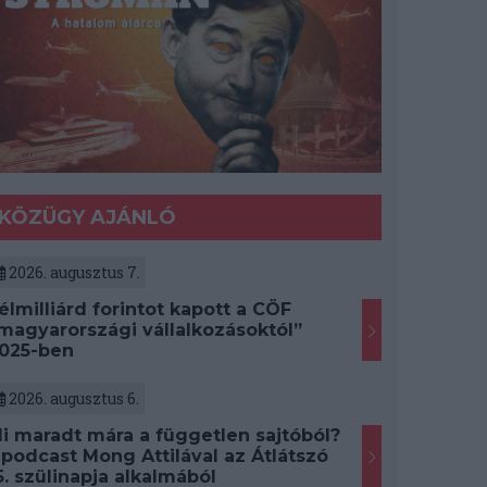
KÖZÜGY AJÁNLÓ
2026. augusztus 7.
élmilliárd forintot kapott a CÖF
magyarországi vállalkozásoktól”
025-ben
2026. augusztus 6.
i maradt mára a független sajtóból?
 podcast Mong Attilával az Átlátszó
5. szülinapja alkalmából