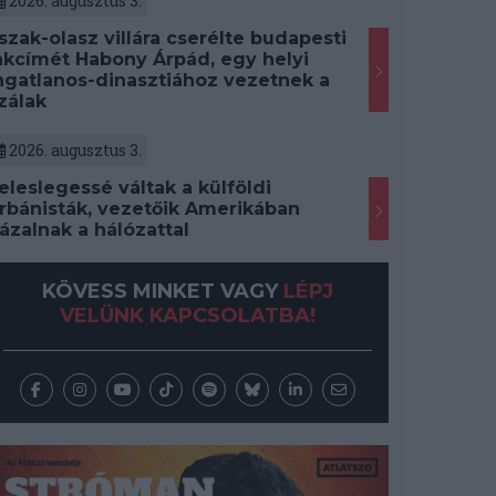
2026. augusztus 3.
szak-olasz villára cserélte budapesti
akcímét Habony Árpád, egy helyi
ngatlanos-dinasztiához vezetnek a
zálak
2026. augusztus 3.
eleslegessé váltak a külföldi
rbánisták, vezetőik Amerikában
ázalnak a hálózattal
KÖVESS MINKET VAGY
LÉPJ
VELÜNK KAPCSOLATBA!