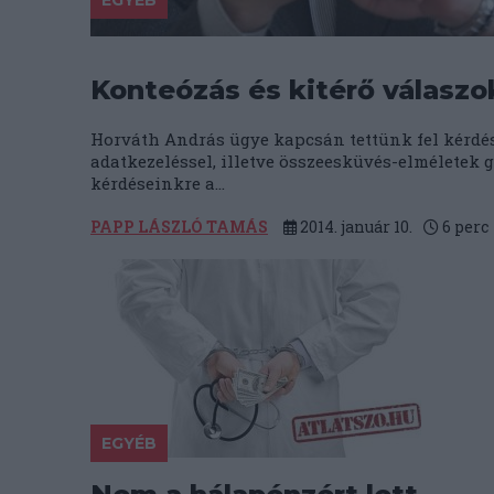
EGYÉB
Konteózás és kitérő válaszo
Horváth András ügye kapcsán tettünk fel kérdés
adatkezeléssel, illetve összeesküvés-elméletek
kérdéseinkre a...
PAPP LÁSZLÓ TAMÁS
2014. január 10.
6
perc
EGYÉB