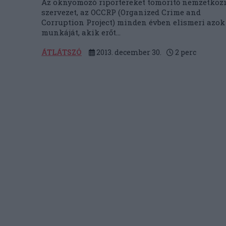
Az oknyomozó riportereket tömörítő nemzetköz
szervezet, az OCCRP (Organized Crime and
Corruption Project) minden évben elismeri azok
munkáját, akik erőt...
ÁTLÁTSZÓ
2013. december 30.
2
perc