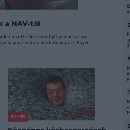
O
a
k a NAV-tól
F
eket a volt alkalmazottját jogosulatlan
„
 gyártásával vádoló adóhatóságnak. Egyes
2
M
e
v
M
–
1
EGYÉB