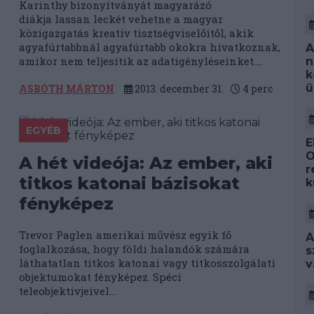
Karinthy bizonyítványát magyarázó
diákja lassan leckét vehetne a magyar
közigazgatás kreatív tisztségviselőitől, akik
agyafúrtabbnál agyafúrtabb okokra hivatkoznak,
A
amikor nem teljesítik az adatigényléseinket....
n
k
ü
ASBÓTH MÁRTON
2013. december 31.
4
perc
EGYÉB
E
O
A hét videója: Az ember, aki
r
titkos katonai bázisokat
k
fényképez
Trevor Paglen amerikai művész egyik fő
A
foglalkozása, hogy földi halandók számára
s
láthatatlan titkos katonai vagy titkosszolgálati
v
objektumokat fényképez. Spéci
teleobjektívjeivel...