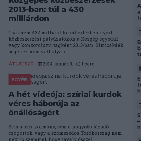
Közgépes közbeszerzések
A
2013-ban: túl a 430
a
milliárdon
t
Csaknem 432 milliárd forint értékben nyert
közbeszerzési pályázatokon a Közgép egyedül
B
vagy konzorciumi tagként 2013-ban. Simicskáék
b
cégének nem volt olyan...
t
ÁTLÁTSZÓ
2014. január 8.
1
perc
É
EGYÉB
t
h
A hét videója: szíriai kurdok
véres háborúja az
önállóságért
S
–
Sem a szír kormány, sem a nagyobb lázadó
n
csoportok, vagy a szomszédos Törökország nem
nézi jó szemmel, hogy tavaly ősszel...