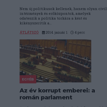
Nem új politikusok kellenek, hanem olyan civil
intézmények és erőközpontok, amelyek
odateszik a politika torkára a kést és
kikényszerítik a...
ÁTLÁTSZÓ
2014. január 1.
4
perc
EGYÉB
Az év korrupt emberei: a
román parlament