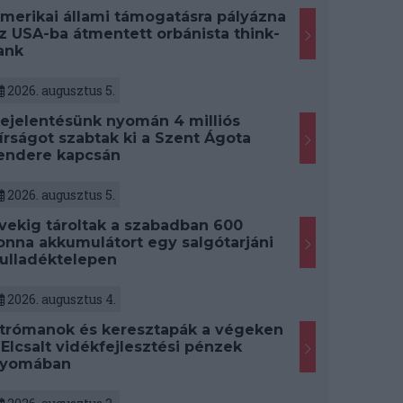
merikai állami támogatásra pályázna
z USA-ba átmentett orbánista think-
ank
2026. augusztus 5.
ejelentésünk nyomán 4 milliós
írságot szabtak ki a Szent Ágota
endere kapcsán
2026. augusztus 5.
vekig tároltak a szabadban 600
onna akkumulátort egy salgótarjáni
ulladéktelepen
2026. augusztus 4.
trómanok és keresztapák a végeken
 Elcsalt vidékfejlesztési pénzek
yomában