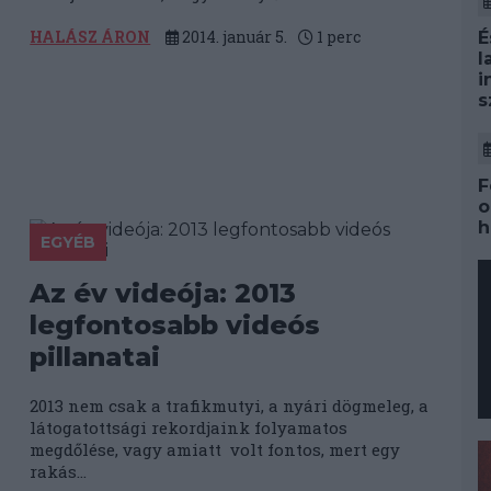
HALÁSZ ÁRON
2014. január 5.
1
perc
É
l
i
s
F
o
h
EGYÉB
Az év videója: 2013
legfontosabb videós
pillanatai
2013 nem csak a trafikmutyi, a nyári dögmeleg, a
látogatottsági rekordjaink folyamatos
megdőlése, vagy amiatt volt fontos, mert egy
rakás...