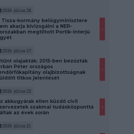
2026. július 28.
 Tisza-kormány belügyminisztere
em akarja kivizsgálni a NER-
orszakban megtiltott Portik-interjú
gyét
2026. július 27.
ltűnt olajakták: 2015-ben bezúzták
rbán Péter országos
endőrfőkapitány olajbizottságnak
üldött titkos jelentését
2026. július 22.
z akkugyárak ellen küzdő civil
zervezetek szakmai tudásközponttá
áltak az évek során
2026. július 21.