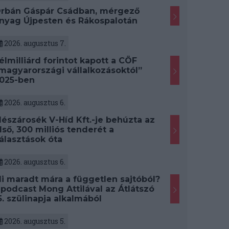
rbán Gáspár Csádban, mérgező
nyag Újpesten és Rákospalotán
2026. augusztus 7.
élmilliárd forintot kapott a CÖF
magyarországi vállalkozásoktól”
025-ben
2026. augusztus 6.
észárosék V-Híd Kft.-je behúzta az
lső, 300 milliós tenderét a
álasztások óta
2026. augusztus 6.
i maradt mára a független sajtóból?
 podcast Mong Attilával az Átlátszó
5. szülinapja alkalmából
2026. augusztus 5.