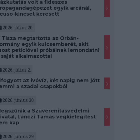
ázkutatás volt a fideszes
ropagandagépezet egyik arcánál,
euso-kincset keresett
2026. július 20.
 Tisza megtartotta az Orbán-
ormány egyik kulcsemberét, akit
ost petícióval próbálnak lemondatni
 saját alkalmazottai
2026. július 2.
lfogyott az ivóvíz, két napig nem jött
emmi a szadai csapokból
2026. június 30.
egszűnik a Szuverenitásvédelmi
ivatal, Lánczi Tamás végkielégítést
em kap
2026. június 29.