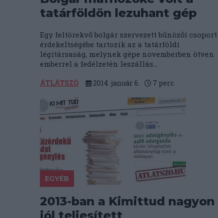
tatárföldön lezuhant gép
Egy feltörekvő bolgár szervezett bűnözői csoport
érdekeltségébe tartozik az a tatárföldi
légitársaság, melynek gépe novemberben ötven
emberrel a fedélzetén leszállás...
ÁTLÁTSZÓ
2014. január 6.
7
perc
EGYÉB
2013-ban a Kimittud nagyon
jól teljesített