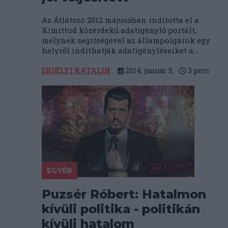
Az Átlátszó 2012 májusában indította el a
Kimittud közérdekű adatigénylő portált,
melynek segítségével az állampolgárok egy
helyről indíthatják adatigényléseiket a...
ERDÉLYI KATALIN
2014. január 5.
3
perc
EGYÉB
Puzsér Róbert: Hatalmon
kívüli politika - politikán
kívüli hatalom