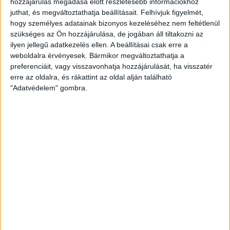
hozzájárulás megadása előtt részletesebb információkhoz
juthat, és megváltoztathatja beállításait.
Felhívjuk figyelmét,
EGYÉB
hogy személyes adatainak bizonyos kezeléséhez nem feltétlenül
Beszédes csend az offshore
szükséges az Ön hozzájárulása, de jogában áll tiltakozni az
ilyen jellegű adatkezelés ellen. A beállításai csak erre a
gázügyben
weboldalra érvényesek. Bármikor megváltoztathatja a
preferenciáit, vagy visszavonhatja hozzájárulását, ha visszatér
Miközben az illetékes minisztérium és a Met Zrt.
erre az oldalra, és rákattint az oldal alján található
szerint minden rendben van, a cég offshore
"Adatvédelem" gombra.
gázbizniszével kapcsolatban hírbe hozottak közül...
ÁTLÁTSZÓ
2014. február 18.
4
p
EGYÉB
Heti Mutyimondó: mégis kinek
a kockás füzete?
Simon Gábor, Matolcsy György vagy Orbán Viktor
kockás füzetét állítják majd ki 50 év múlva? Te kinek a
titkos jegyzeteire,...
MUTYIMONDÓ
2014. február 17.
10
p