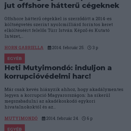
jut offshore hátterű cégeknek
Offshore hátterű cégekkel is szerződött a 2014-es
költségvetés szerint nyolcmilliárd forintos keret
elköltéséért felelős Türr István Képző és Kutató
Intézet,...
HORN GABRIELLA
2014. február 25.
3
p
EGYÉB
Heti Mutyimondó: induljon a
korrupcióvédelmi harc!
Már csak kevés hiányzik ahhoz, hogy akadálymentes
legyen a korrupció Magyarországon: ha sikerül
megszabadulni az akadékoskodó egykori
hivatalnokoktól és az...
MUTYIMONDÓ
2014. február 24.
6
p
EGYÉB