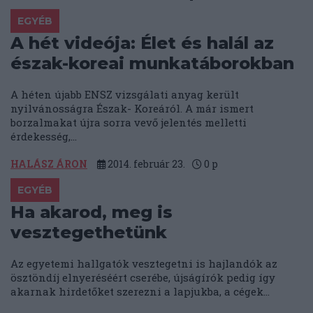
EGYÉB
A hét videója: Élet és halál az
észak-koreai munkatáborokban
A héten újabb ENSZ vizsgálati anyag került
nyilvánosságra Észak- Koreáról. A már ismert
borzalmakat újra sorra vevő jelentés melletti
érdekesség,...
HALÁSZ ÁRON
2014. február 23.
0
p
EGYÉB
Ha akarod, meg is
vesztegethetünk
Az egyetemi hallgatók vesztegetni is hajlandók az
ösztöndíj elnyeréséért cserébe, újságírók pedig így
akarnak hirdetőket szerezni a lapjukba, a cégek...