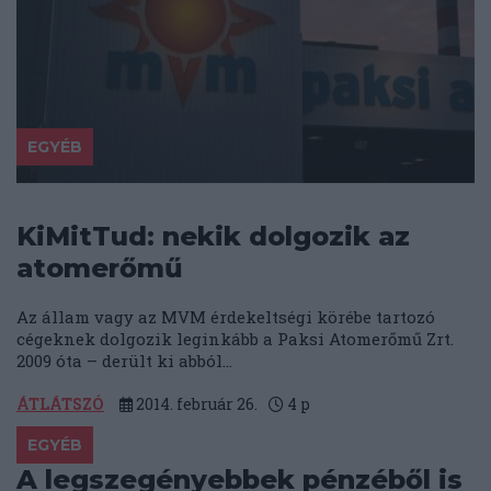
EGYÉB
KiMitTud: nekik dolgozik az
atomerőmű
Az állam vagy az MVM érdekeltségi körébe tartozó
cégeknek dolgozik leginkább a Paksi Atomerőmű Zrt.
2009 óta – derült ki abból...
ÁTLÁTSZÓ
2014. február 26.
4
p
EGYÉB
A legszegényebbek pénzéből is