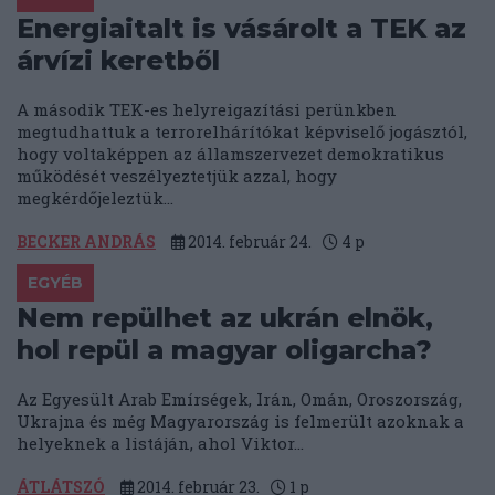
Energiaitalt is vásárolt a TEK az
árvízi keretből
A második TEK-es helyreigazítási perünkben
megtudhattuk a terrorelhárítókat képviselő jogásztól,
hogy voltaképpen az államszervezet demokratikus
működését veszélyeztetjük azzal, hogy
megkérdőjeleztük...
BECKER ANDRÁS
2014. február 24.
4
p
EGYÉB
Nem repülhet az ukrán elnök,
hol repül a magyar oligarcha?
Az Egyesült Arab Emírségek, Irán, Omán, Oroszország,
Ukrajna és még Magyarország is felmerült azoknak a
helyeknek a listáján, ahol Viktor...
ÁTLÁTSZÓ
2014. február 23.
1
p