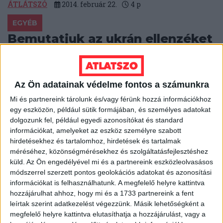
ÁTLÁTSZÓ
2014. február 22.
4
p
EGYÉB
Bemutatjuk az ukrán ellenzéket
„Három dolog egyesít minket” – nyilatkozta az ukrán
ellenzék meghatározó képviselője, Vitalíj Klicskó a
hetekben a Guardian brit napilapnak. „...
Az Ön adatainak védelme fontos a számunkra
Mi és partnereink tárolunk és/vagy férünk hozzá információkhoz
ÁTLÁTSZÓ
2014. február 20.
3
p
egy eszközön, például sütik formájában, és személyes adatokat
EGYÉB
dolgozunk fel, például egyedi azonosítókat és standard
információkat, amelyeket az eszköz személyre szabott
Még egy szerződést sem kötött
hirdetésekhez és tartalomhoz, hirdetések és tartalmak
a Veritas
méréséhez, közönségmérésekhez és szolgáltatásfejlesztéshez
küld.
Az Ön engedélyével mi és a partnereink eszközleolvasásos
Közérdekű adatigényléssel fordultunk a Szakály
módszerrel szerzett pontos geolokációs adatokat és azonosítási
Sándor igazgató botrányos kijelentéseiről elhíresült
információkat is felhasználhatunk. A megfelelő helyre kattintva
VERITAS Történetkutató Intézethez, azt tudakolva
hozzájárulhat ahhoz, hogy mi és a 1733 partnereink a fent
hogy mennyit keresnek az intézet munkatársai,...
leírtak szerint adatkezelést végezzünk. Másik lehetőségként a
megfelelő helyre kattintva elutasíthatja a hozzájárulást, vagy a
HALÁSZ ÁRON
2014. február 19.
2
p