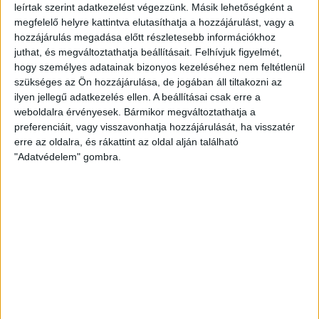
feleségek és gimis cimborák – ha ők nem lennének,
leírtak szerint adatkezelést végezzünk. Másik lehetőségként a
szürke és...
megfelelő helyre kattintva elutasíthatja a hozzájárulást, vagy a
hozzájárulás megadása előtt részletesebb információkhoz
MUTYIMONDÓ
2014. március 10.
10
p
juthat, és megváltoztathatja beállításait.
Felhívjuk figyelmét,
hogy személyes adatainak bizonyos kezeléséhez nem feltétlenül
EGYÉB
szükséges az Ön hozzájárulása, de jogában áll tiltakozni az
A hét videója: Amerikát okolják
ilyen jellegű adatkezelés ellen. A beállításai csak erre a
a brutális születési
weboldalra érvényesek. Bármikor megváltoztathatja a
preferenciáit, vagy visszavonhatja hozzájárulását, ha visszatér
rendellenességekért Irakban
erre az oldalra, és rákattint az oldal alján található
"Adatvédelem" gombra.
Drasztikusan emelkedő számú rákos
megbetegedésekről és szörnyű születési
rendellenességekről számol be több Falludzsában
készített riport is, melyek az iraki háborúban...
HALÁSZ ÁRON
2014. március 9.
1
p
EGYÉB
Olimpiai jutalmak: Simicskó
arról tájékozódik, amit fél éve