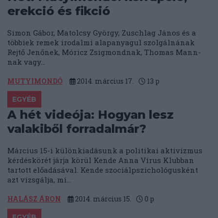
erekció és fikció
Simon Gábor, Matolcsy György, Zuschlag János és a
többiek remek irodalmi alapanyagul szolgálnának
Rejtő Jenőnek, Móricz Zsigmondnak, Thomas Mann-
nak vagy...
MUTYIMONDÓ
2014. március 17.
13
p
EGYÉB
A hét videója: Hogyan lesz
valakiből forradalmár?
Március 15-i különkiadásunk a politikai aktivizmus
kérdéskörét járja körül Kende Anna Vírus Klubban
tartott előadásával. Kende szociálpszichológusként
azt vizsgálja, mi...
HALÁSZ ÁRON
2014. március 15.
0
p
EGYÉB