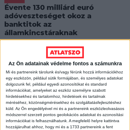
Évente 130 milliárd euró
adóveszteséget okoz a
banktitok az
államkincstáraknak
Gabriel Zucman (1986), ifjú francia közgazdász, a
patinás London School of Economics tanára és a
Berkeley egyetem kutatója jóideje foglalkozik...
Az Ön adatainak védelme fontos a számunkra
DOBSI VIKTÓRIA
2014. március 11.
3
p
Mi és partnereink tárolunk és/vagy férünk hozzá információkhoz
egy eszközön, például sütik formájában, és személyes adatokat
EGYÉB
dolgozunk fel, például egyedi azonosítókat és standard
Heti Mutyimondó: együtt,
információkat, amelyeket az eszköz személyre szabott
egymásért, avagy kikkel együtt
hirdetésekhez és tartalomhoz, hirdetések és tartalmak
méréséhez, közönségmérésekhez és szolgáltatásfejlesztéshez
jó lopni?
küld.
Az Ön engedélyével mi és a partnereink eszközleolvasásos
módszerrel szerzett pontos geolokációs adatokat és azonosítási
Házi használatú szélhámosok, különbejáratú
információkat is felhasználhatunk. A megfelelő helyre kattintva
vádlottak, strómanok, szörfös barátnők, dekoratőr
hozzájárulhat ahhoz, hogy mi és a 1733 partnereink a fent