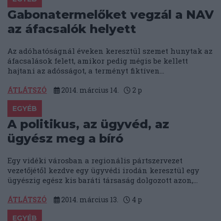
Gabonatermelőket vegzál a NAV
az áfacsalók helyett
Az adóhatóságnál éveken keresztül szemet hunytak az
áfacsalások felett, amikor pedig mégis be kellett
hajtani az adósságot, a terményt fiktíven...
ÁTLÁTSZÓ
2014. március 14.
2
p
EGYÉB
A politikus, az ügyvéd, az
ügyész meg a bíró
Egy vidéki városban a regionális pártszervezet
vezetőjétől kezdve egy ügyvédi irodán keresztül egy
ügyészig egész kis baráti társaság dolgozott azon,...
ÁTLÁTSZÓ
2014. március 13.
4
p
EGYÉB