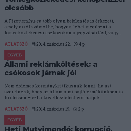
olcsóbb
A Fizettem.hu-ra több olyan bejelentés is érkezett,
amely arról számol be, hogyan lehet megúszni a
tömegközlekedési eszközökön a jegyvásárlást, vagy...
ÁTLÁTSZÓ
2014. március 22.
4
p
EGYÉB
Állami reklámköltések: a
csókosok járnak jól
Nem érdemes kormánykritikusnak lenni, ha azt
szeretnénk, hogy az állam a mi sajtótermékünkben is
hirdessen – ezt a következtetést vonhatjuk...
ÁTLÁTSZÓ
2014. március 19.
2
p
EGYÉB
Heti Mutyimondó: korrupció,