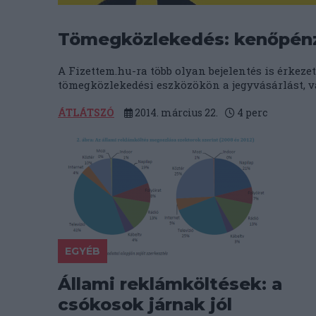
Tömegközlekedés: kenőpénz
A Fizettem.hu-ra több olyan bejelentés is érkeze
tömegközlekedési eszközökön a jegyvásárlást, va
ÁTLÁTSZÓ
2014. március 22.
4
perc
EGYÉB
Állami reklámköltések: a
csókosok járnak jól