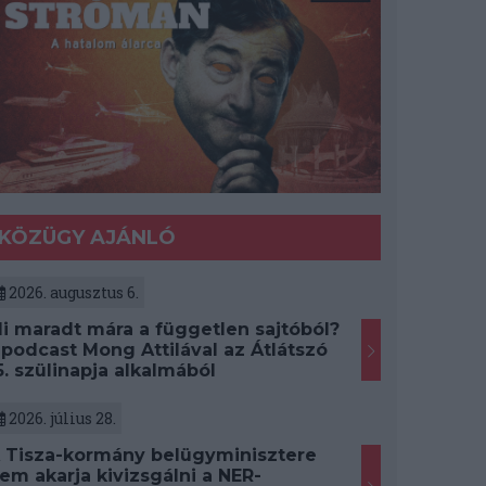
KÖZÜGY AJÁNLÓ
2026. augusztus 6.
i maradt mára a független sajtóból?
 podcast Mong Attilával az Átlátszó
5. szülinapja alkalmából
2026. július 28.
 Tisza-kormány belügyminisztere
em akarja kivizsgálni a NER-