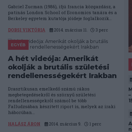
Gabriel Zucman (1986), ifjú francia közgazdász, a
patinás London School of Economics tanára és a
Berkeley egyetem kutatója jóideje foglalkozik...
DOBSI VIKTÓRIA
2014. március 11.
3
perc
EGYÉB
A hét videója: Amerikát
okolják a brutális születési
rendellenességekért Irakban
Drasztikusan emelkedő számú rákos
M
megbetegedésekről és szörnyű születési
–
rendellenességekről számol be több
1
Falludzsában készített riport is, melyek az iraki
háborúban...
A
HALÁSZ ÁRON
2014. március 9.
1
perc
n