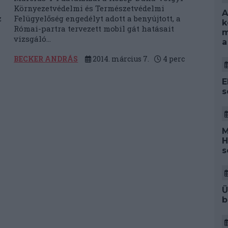
Környezetvédelmi és Természetvédelmi
A
z
Felügyelőség engedélyt adott a benyújtott, a
k
Római-partra tervezett mobil gát hatásait
m
vizsgáló...
a
BECKER ANDRÁS
2014. március 7.
4
perc
E
s
M
H
s
Ü
b