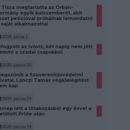
 Tisza megtartotta az Orbán-
ormány egyik kulcsemberét, akit
ost petícióval próbálnak lemondatni
 saját alkalmazottai
2026. július 2.
lfogyott az ivóvíz, két napig nem jött
emmi a szadai csapokból
2026. június 30.
egszűnik a Szuverenitásvédelmi
ivatal, Lánczi Tamás végkielégítést
em kap
2026. június 29.
nnep lett a tiltakozásból egy évvel a
etiltott Pride után
2026. június 29.