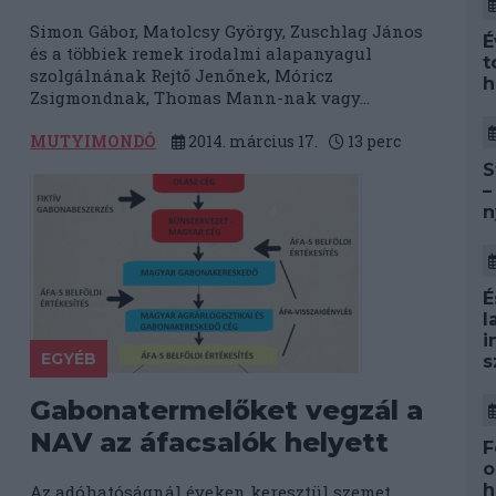
Simon Gábor, Matolcsy György, Zuschlag János
É
és a többiek remek irodalmi alapanyagul
t
szolgálnának Rejtő Jenőnek, Móricz
h
Zsigmondnak, Thomas Mann-nak vagy...
MUTYIMONDÓ
2014. március 17.
13
perc
S
–
n
É
l
i
EGYÉB
s
Gabonatermelőket vegzál a
NAV az áfacsalók helyett
F
o
h
Az adóhatóságnál éveken keresztül szemet