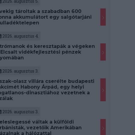
2026. augusztus 5.
vekig tároltak a szabadban 600
onna akkumulátort egy salgótarjáni
ulladéktelepen
2026. augusztus 4.
trómanok és keresztapák a végeken
 Elcsalt vidékfejlesztési pénzek
yomában
2026. augusztus 3.
szak-olasz villára cserélte budapesti
akcímét Habony Árpád, egy helyi
ngatlanos-dinasztiához vezetnek a
zálak
2026. augusztus 3.
eleslegessé váltak a külföldi
rbánisták, vezetőik Amerikában
ázalnak a hálózattal