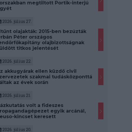
orszakban megtiltott Portik-interjú
gyét
2026. július 27.
ltűnt olajakták: 2015-ben bezúzták
rbán Péter országos
endőrfőkapitány olajbizottságnak
üldött titkos jelentését
2026. július 22.
z akkugyárak ellen küzdő civil
zervezetek szakmai tudásközponttá
áltak az évek során
2026. július 21.
ázkutatás volt a fideszes
ropagandagépezet egyik arcánál,
euso-kincset keresett
2026. július 20.