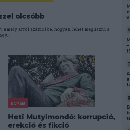
M
e
zel olcsóbb
v
tt, amely arról számol be, hogyan lehet megúszni a
gy...
M
–
1
A
a
t
EGYÉB
B
b
Heti Mutyimondó: korrupció,
t
erekció és fikció