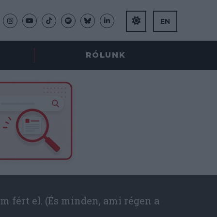
EN
RÓLUNK
m fért el. (És minden, ami régen a