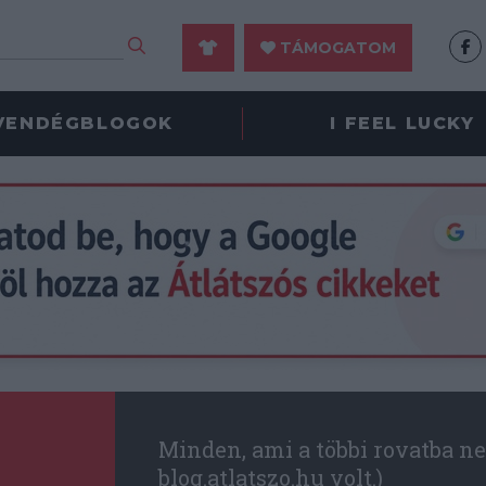
TÁMOGATOM
VENDÉGBLOGOK
I FEEL LUCKY
Minden, ami a többi rovatba ne
blog.atlatszo.hu volt.)