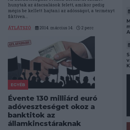
hunytak az áfacsalások felett, amikor pedig
mégis be kellett hajtani az adósságot, a terményt
fiktíven...
M
m
ÁTLÁTSZÓ
2014. március 14.
2
perc
A
S
v
K
EGYÉB
Évente 130 milliárd euró
adóveszteséget okoz a
banktitok az
államkincstáraknak