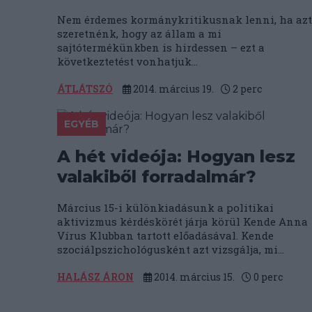
Nem érdemes kormánykritikusnak lenni, ha azt
szeretnénk, hogy az állam a mi
sajtótermékünkben is hirdessen – ezt a
következtetést vonhatjuk...
ÁTLÁTSZÓ
2014. március 19.
2
perc
EGYÉB
A hét videója: Hogyan lesz
valakiből forradalmár?
Március 15-i különkiadásunk a politikai
aktivizmus kérdéskörét járja körül Kende Anna
Vírus Klubban tartott előadásával. Kende
szociálpszichológusként azt vizsgálja, mi...
HALÁSZ ÁRON
2014. március 15.
0
perc