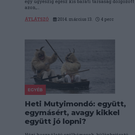
egy ügyészig egész kis baráti társaság dolgozott
azon,...
ÁTLÁTSZÓ
2014. március 13.
4
perc
EGYÉB
Heti Mutyimondó: együtt,
egymásért, avagy kikkel
együtt jó lopni?
Házi használatú szélhámosok, különbejáratú