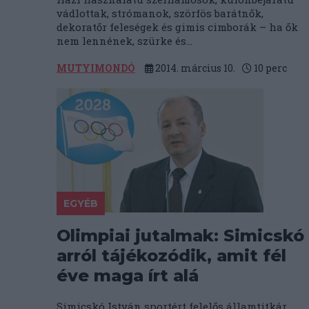
vádlottak, strómanok, szörfös barátnők,
dekoratőr feleségek és gimis cimborák – ha ők
nem lennének, szürke és...
MUTYIMONDÓ
2014. március 10.
10
perc
EGYÉB
Olimpiai jutalmak: Simicskó
arról tájékozódik, amit fél
éve maga írt alá
Simicskó István sportért felelős államtitkár