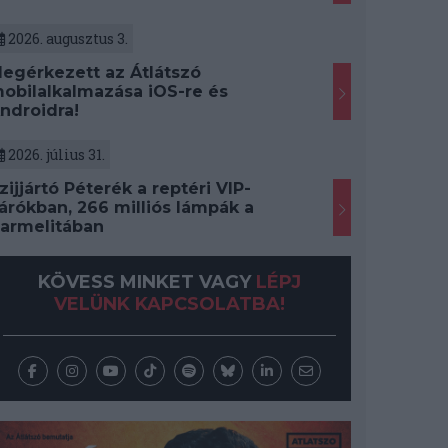
2026. augusztus 3.
egérkezett az Átlátszó
obilalkalmazása iOS-re és
ndroidra!
2026. július 31.
zijjártó Péterék a reptéri VIP-
árókban, 266 milliós lámpák a
armelitában
KÖVESS MINKET VAGY
LÉPJ
VELÜNK KAPCSOLATBA!