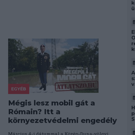
k
ü
E
O
r
k
A
s
v
EGYÉB
Mégis lesz mobil gát a
H
Rómain? Itt a
p
környezetvédelmi engedély
S
Március 4-i dátummal a Közép-Duna-völgyi