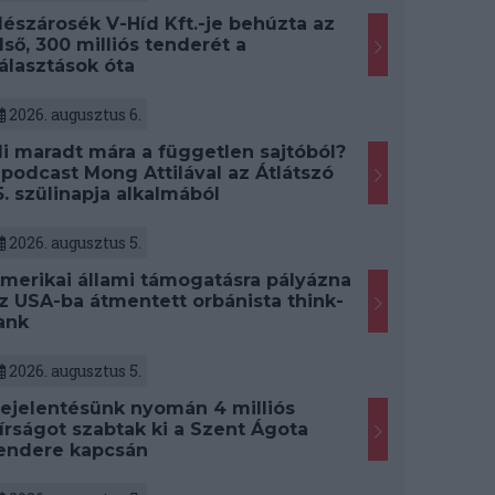
észárosék V-Híd Kft.-je behúzta az
lső, 300 milliós tenderét a
álasztások óta
2026. augusztus 6.
i maradt mára a független sajtóból?
 podcast Mong Attilával az Átlátszó
5. szülinapja alkalmából
2026. augusztus 5.
merikai állami támogatásra pályázna
z USA-ba átmentett orbánista think-
ank
2026. augusztus 5.
ejelentésünk nyomán 4 milliós
írságot szabtak ki a Szent Ágota
endere kapcsán