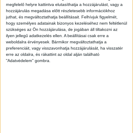
felvonultató Magyar Konyha magazin az állami
megfelelő helyre kattintva elutasíthatja a hozzájárulást, vagy a
hirdetések nélkül....
hozzájárulás megadása előtt részletesebb információkhoz
juthat, és megváltoztathatja beállításait.
Felhívjuk figyelmét,
ÁTLÁTSZÓ
2014. március 25.
5
p
hogy személyes adatainak bizonyos kezeléséhez nem feltétlenül
szükséges az Ön hozzájárulása, de jogában áll tiltakozni az
EGYÉB
ilyen jellegű adatkezelés ellen. A beállításai csak erre a
Heti Mutyimondó: magasan
weboldalra érvényesek. Bármikor megváltoztathatja a
preferenciáit, vagy visszavonhatja hozzájárulását, ha visszatér
repül a nejlonszatyor, kinyílott a
erre az oldalra, és rákattint az oldal alján található
szélsőjobb
"Adatvédelem" gombra.
Nem lehet lejönni az ötvenmilliós
nejlonszatyortripről, sőt, Zuschlag a sztori óta már
más közéleti események hiteles kommentátora is a
közmédiában....
ÁTLÁTSZÓ
2014. március 24.
5
p
EGYÉB
A hét videója: Alkalmi munka -
az új típusú kizsákmányolás