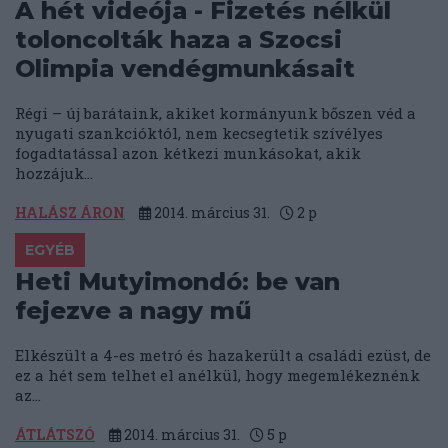
A hét videója - Fizetés nélkül
toloncolták haza a Szocsi
Olimpia vendégmunkásait
Régi – új barátaink, akiket kormányunk bőszen véd a
nyugati szankcióktól, nem kecsegtetik szívélyes
fogadtatással azon kétkezi munkásokat, akik
hozzájuk...
HALÁSZ ÁRON
2014. március 31.
2
p
EGYÉB
Heti Mutyimondó: be van
fejezve a nagy mű
Elkészült a 4-es metró és hazakerült a családi ezüst, de
ez a hét sem telhet el anélkül, hogy megemlékeznénk
az...
ÁTLÁTSZÓ
2014. március 31.
5
p