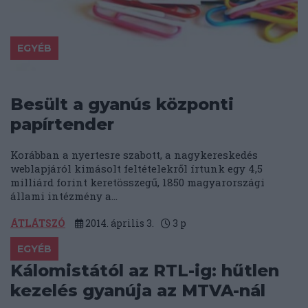
EGYÉB
Besült a gyanús központi
papírtender
Korábban a nyertesre szabott, a nagykereskedés
weblapjáról kimásolt feltételekről írtunk egy 4,5
milliárd forint keretösszegű, 1850 magyarországi
állami intézmény a...
ÁTLÁTSZÓ
2014. április 3.
3
p
EGYÉB
Kálomistától az RTL-ig: hűtlen
kezelés gyanúja az MTVA-nál