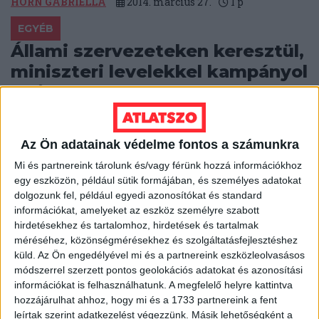
HORN GABRIELLA
2014. március 27.
1
p
EGYÉB
Állami szervezeteken keresztül,
miniszteri levelekkel kampányol
a Fidesz
Az őstermelők és a korkedvezményes nyugdíjasok is
miniszteri levelet kaptak a napokban arról, hogy
Az Ön adatainak védelme fontos a számunkra
mennyi mindent tett értük a kormány...
Mi és partnereink tárolunk és/vagy férünk hozzá információkhoz
ÁTLÁTSZÓ
2014. március 26.
1
p
egy eszközön, például sütik formájában, és személyes adatokat
dolgozunk fel, például egyedi azonosítókat és standard
EGYÉB
információkat, amelyeket az eszköz személyre szabott
A tökéletes recept: így
hirdetésekhez és tartalomhoz, hirdetések és tartalmak
méréséhez, közönségmérésekhez és szolgáltatásfejlesztéshez
alapítsunk újságot állami
küld.
Az Ön engedélyével mi és a partnereink eszközleolvasásos
hátszéllel
módszerrel szerzett pontos geolokációs adatokat és azonosítási
információkat is felhasználhatunk. A megfelelő helyre kattintva
hozzájárulhat ahhoz, hogy mi és a 1733 partnereink a fent
Rég bedőlt volna a Heti Válaszhoz tartozó,
leírtak szerint adatkezelést végezzünk. Másik lehetőségként a
szerkesztőbizottságában Orbán Viktor nejét is