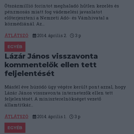
Ötszázmillió forintot meghaladó hűtlen kezelés és
pénzmosás miatt fog vádemelési javaslatot
előterjeszteni a Nemzeti Adó- és Vámhivatal a
közmédiánál. Az...
ÁTLÁTSZÓ
2014. április 2.
3
p
EGYÉB
Lázár János visszavonta
kommentelők ellen tett
feljelentését
Másfél éve húzódó ügy végére került pont azzal, hogy
Lázár János visszavonta internetezők ellen tett
feljelentését. A miniszterelnökséget vezető
államtitkár...
ÁTLÁTSZÓ
2014. április 1.
3
p
EGYÉB