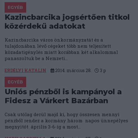
EGYÉB
Kazincbarcika jogsértően titkol
közérdekű adatokat
Kazincbarcika város önkormányzatát és a
tulajdonában lévő cégeket több nem teljesített
közadatigénylés miatt korábban két alkalommal
panaszoltuk be a Nemzeti...
ERDÉLYI KATALIN
2014. március 28.
3
p
EGYÉB
Uniós pénzből is kampányol a
Fidesz a Várkert Bazárban
Csak utólag derül majd ki, hogy összesen mennyi
pénzből rendez a kormány három napos ünnepélyes
megnyitót április 3-6-ig a most...