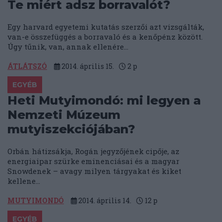
Te miért adsz borravalót?
Egy harvard egyetemi kutatás szerzői azt vizsgálták,
van-e összefüggés a borravaló és a kenőpénz között.
Úgy tűnik, van, annak ellenére...
ÁTLÁTSZÓ
2014. április 15.
2
p
EGYÉB
Heti Mutyimondó: mi legyen a
Nemzeti Múzeum
mutyiszekciójában?
Orbán hátizsákja, Rogán jegyzőjének cipője, az
energiaipar szürke eminenciásai és a magyar
Snowdenek – avagy milyen tárgyakat és kiket
kellene...
MUTYIMONDÓ
2014. április 14.
12
p
EGYÉB