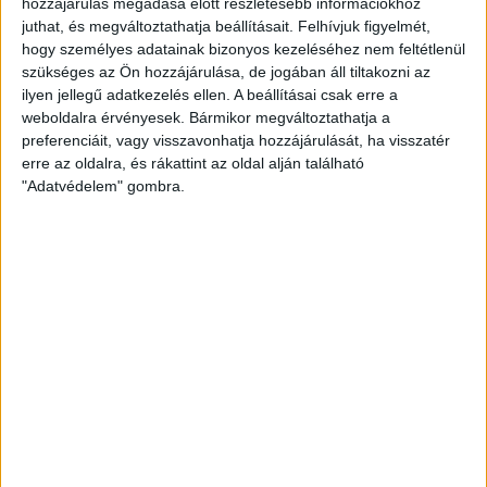
hozzájárulás megadása előtt részletesebb információkhoz
juthat, és megváltoztathatja beállításait.
Felhívjuk figyelmét,
EGYÉB
hogy személyes adatainak bizonyos kezeléséhez nem feltétlenül
Visszaélésszerű adatigénylő
szükséges az Ön hozzájárulása, de jogában áll tiltakozni az
angolul: FOIA terrorist
ilyen jellegű adatkezelés ellen. A beállításai csak erre a
weboldalra érvényesek. Bármikor megváltoztathatja a
preferenciáit, vagy visszavonhatja hozzájárulását, ha visszatér
„Első alkalom, hogy közérdekű adatigénylést küldtem
erre az oldalra, és rákattint az oldal alján található
mobilról. Elég egyszerű volt. Ez veszélyes lehet” – írta
"Adatvédelem" gombra.
pénteken Twitteren Jason Leopold. Az amerikai
kormányzati szervek a „FOIA...
ÁTLÁTSZÓ
2014. április 7.
1
p
EGYÉB
Heti Mutyimondó: a rablóelit
„csak”-bajnokai
A parlamenti választás előtti egy hétbe belesűrűsödött
mindaz, amiről Magyarország 25 évvel a sorsfordító
1989 után szól, és amiről akkor...