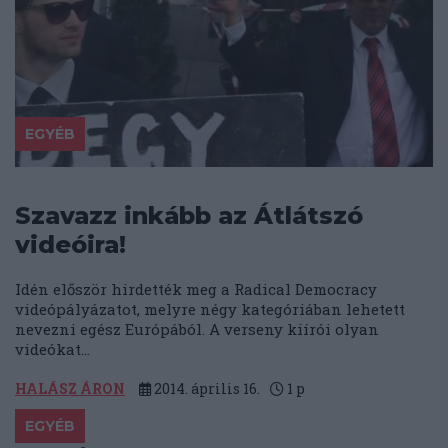
EGYÉB
Szavazz inkább az Átlátszó
videóira!
Idén először hirdették meg a Radical Democracy
videópályázatot, melyre négy kategóriában lehetett
nevezni egész Európából. A verseny kiírói olyan
videókat...
HALÁSZ ÁRON
2014. április 16.
1
p
EGYÉB