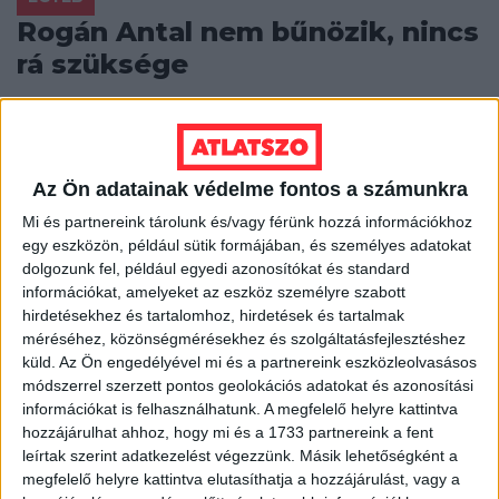
Rogán Antal nem bűnözik, nincs
rá szüksége
A korábbi idők közmegegyezéses, kölcsönös
elhallgatós, nagykoalíciós mutyijai tágultak a
centrális erőtér univerzumává. Nem az a szörnyű, hogy
Rogán Antal...
Az Ön adatainak védelme fontos a számunkra
Mi és partnereink tárolunk és/vagy férünk hozzá információkhoz
ÁTLÁTSZÓ
2014. április 8.
6
p
egy eszközön, például sütik formájában, és személyes adatokat
EGYÉB
dolgozunk fel, például egyedi azonosítókat és standard
információkat, amelyeket az eszköz személyre szabott
A hét videója: Így lehet átszökni
hirdetésekhez és tartalomhoz, hirdetések és tartalmak
a Balkánon
méréséhez, közönségmérésekhez és szolgáltatásfejlesztéshez
küld.
Az Ön engedélyével mi és a partnereink eszközleolvasásos
A magyar menekültügy krízisét feltáró tavalyi filmünk
módszerrel szerzett pontos geolokációs adatokat és azonosítási
kapcsán beszéltünk azokról a migránsokról, akik egy
információkat is felhasználhatunk. A megfelelő helyre kattintva
jobb élet reményében Nyugat-Európába szeretnének
hozzájárulhat ahhoz, hogy mi és a 1733 partnereink a fent
menni,...
leírtak szerint adatkezelést végezzünk. Másik lehetőségként a
megfelelő helyre kattintva elutasíthatja a hozzájárulást, vagy a
HALÁSZ ÁRON
2014. április 7.
0
p