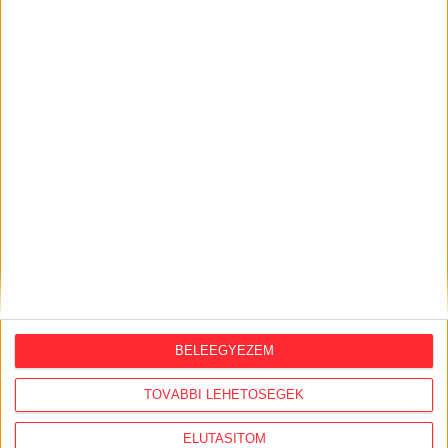
KÖZÜGY AJÁNLÓ
2026. augusztus 7.
Félmilliárd forintot kapott a CÖF
„magyarországi vállalkozásoktól” 2025-
ben
2026. augusztus 6.
Mi maradt mára a független sajtóból? –
BELEEGYEZEM
podcast Mong Attilával az Átlátszó 15.
szülinapja alkalmából
TOVÁBBI LEHETŐSÉGEK
2026. július 28.
ELUTASÍTOM