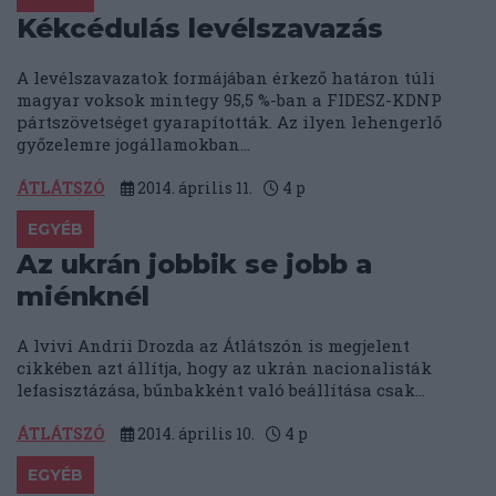
Kékcédulás levélszavazás
A levélszavazatok formájában érkező határon túli
magyar voksok mintegy 95,5 %-ban a FIDESZ-KDNP
pártszövetséget gyarapították. Az ilyen lehengerlő
győzelemre jogállamokban...
ÁTLÁTSZÓ
2014. április 11.
4
p
EGYÉB
Az ukrán jobbik se jobb a
miénknél
A lvivi Andrii Drozda az Átlátszón is megjelent
cikkében azt állítja, hogy az ukrán nacionalisták
lefasisztázása, bűnbakként való beállítása csak...
ÁTLÁTSZÓ
2014. április 10.
4
p
EGYÉB