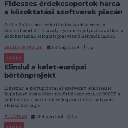
Fideszes érdekcsoportok harca
a közoktatási szoftverek piacán
Guller Zoltán miniszteri biztos korábbi cégét, a
Commitment Zrt.-t tavaly nyáron kigolyózta az állam a
közoktatásban elfoglalt piacvezető helyéről, mikor...
ERDÉLYI KATALIN
2014. április 9.
6
p
EGYÉB
Elindul a kelet-európai
börtönprojekt
Elkészült a korrupcióval és szervezett bűnözéssel
foglalkozó újságírókat tömörítő szervezet, az OCCRP a
kelet-európai börtönök és fogvatartottak helyzetét
elemző honlapja....
ÁTLÁTSZÓ
2014. április 8.
1
p
EGYÉB