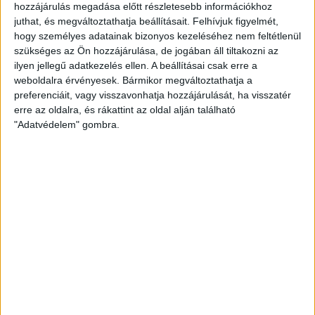
hozzájárulás megadása előtt részletesebb információkhoz
juthat, és megváltoztathatja beállításait.
Felhívjuk figyelmét,
EGYÉB
hogy személyes adatainak bizonyos kezeléséhez nem feltétlenül
Visszaélésszerű adatigénylő
szükséges az Ön hozzájárulása, de jogában áll tiltakozni az
angolul: FOIA terrorist
ilyen jellegű adatkezelés ellen. A beállításai csak erre a
weboldalra érvényesek. Bármikor megváltoztathatja a
preferenciáit, vagy visszavonhatja hozzájárulását, ha visszatér
„Első alkalom, hogy közérdekű adatigénylést küldtem
erre az oldalra, és rákattint az oldal alján található
mobilról. Elég egyszerű volt. Ez veszélyes lehet” – írta
pénteken Twitteren Jason Leopold. Az amerikai
"Adatvédelem" gombra.
kormányzati szervek a „FOIA...
ÁTLÁTSZÓ
2014. április 7.
1
p
EGYÉB
Heti Mutyimondó: a rablóelit
„csak”-bajnokai
A parlamenti választás előtti egy hétbe belesűrűsödött
mindaz, amiről Magyarország 25 évvel a sorsfordító
1989 után szól, és amiről akkor...