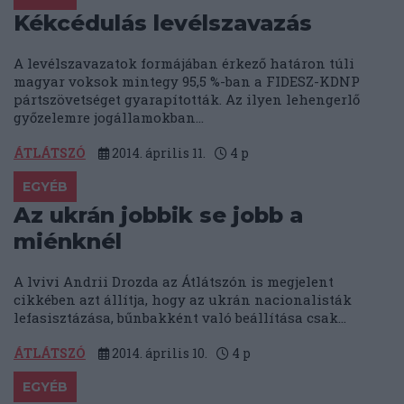
Kékcédulás levélszavazás
A levélszavazatok formájában érkező határon túli
magyar voksok mintegy 95,5 %-ban a FIDESZ-KDNP
pártszövetséget gyarapították. Az ilyen lehengerlő
győzelemre jogállamokban...
ÁTLÁTSZÓ
2014. április 11.
4
p
EGYÉB
Az ukrán jobbik se jobb a
miénknél
A lvivi Andrii Drozda az Átlátszón is megjelent
cikkében azt állítja, hogy az ukrán nacionalisták
lefasisztázása, bűnbakként való beállítása csak...
ÁTLÁTSZÓ
2014. április 10.
4
p
EGYÉB