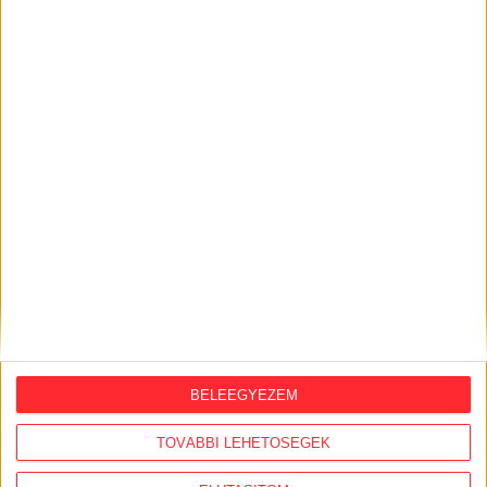
KÖZÜGY AJÁNLÓ
2026. augusztus 7.
Félmilliárd forintot kapott a CÖF
„magyarországi vállalkozásoktól” 2025-
ben
2026. augusztus 6.
Mi maradt mára a független sajtóból? –
podcast Mong Attilával az Átlátszó 15.
BELEEGYEZEM
szülinapja alkalmából
TOVÁBBI LEHETŐSÉGEK
2026. július 28.