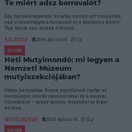
Te miért adsz borravalót?
Egy harvard egyetemi kutatás szerzői azt vizsgálták,
van-e összefüggés a borravaló és a kenőpénz között.
Úgy tűnik, van, annak ellenére...
ÁTLÁTSZÓ
2014. április 15.
2
p
EGYÉB
Heti Mutyimondó: mi legyen a
Nemzeti Múzeum
mutyiszekciójában?
Orbán hátizsákja, Rogán jegyzőjének cipője, az
energiaipar szürke eminenciásai és a magyar
Snowdenek – avagy milyen tárgyakat és kiket
kellene...
MUTYIMONDÓ
2014. április 14.
12
p
EGYÉB