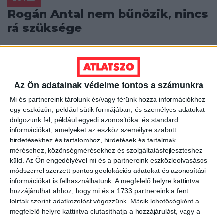
Rogán Antal nem bűnözik, nincs
rá szüksége
A korábbi idők közmegegyezéses, kölcsönös
elhallgatós, nagykoalíciós mutyijai tágultak a
centrális erőtér univerzumává. Nem az a szörnyű, hogy
Rogán Antal...
Az Ön adatainak védelme fontos a számunkra
ÁTLÁTSZÓ
2014. április 8.
6
p
Mi és partnereink tárolunk és/vagy férünk hozzá információkhoz
egy eszközön, például sütik formájában, és személyes adatokat
EGYÉB
dolgozunk fel, például egyedi azonosítókat és standard
A hét videója: Így lehet átszökni
információkat, amelyeket az eszköz személyre szabott
hirdetésekhez és tartalomhoz, hirdetések és tartalmak
a Balkánon
méréséhez, közönségmérésekhez és szolgáltatásfejlesztéshez
küld.
Az Ön engedélyével mi és a partnereink eszközleolvasásos
A magyar menekültügy krízisét feltáró tavalyi filmünk
módszerrel szerzett pontos geolokációs adatokat és azonosítási
kapcsán beszéltünk azokról a migránsokról, akik egy
információkat is felhasználhatunk. A megfelelő helyre kattintva
jobb élet reményében Nyugat-Európába szeretnének
hozzájárulhat ahhoz, hogy mi és a 1733 partnereink a fent
menni,...
leírtak szerint adatkezelést végezzünk. Másik lehetőségként a
megfelelő helyre kattintva elutasíthatja a hozzájárulást, vagy a
HALÁSZ ÁRON
2014. április 7.
0
p