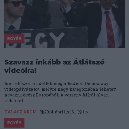
EGYÉB
Szavazz inkább az Átlátszó
videóira!
Idén először hirdették meg a Radical Democracy
videópályázatot, melyre négy kategóriában lehetett
nevezni egész Európából. A verseny kiírói olyan
videókat...
HALÁSZ ÁRON
2014. április 16.
1
p
EGYÉB