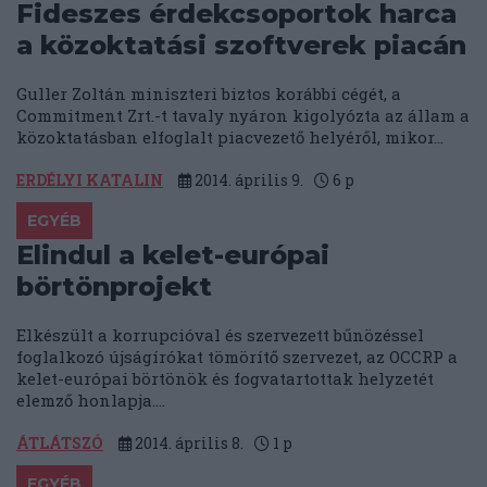
Fideszes érdekcsoportok harca
a közoktatási szoftverek piacán
Guller Zoltán miniszteri biztos korábbi cégét, a
Commitment Zrt.-t tavaly nyáron kigolyózta az állam a
közoktatásban elfoglalt piacvezető helyéről, mikor...
ERDÉLYI KATALIN
2014. április 9.
6
p
EGYÉB
Elindul a kelet-európai
börtönprojekt
Elkészült a korrupcióval és szervezett bűnözéssel
foglalkozó újságírókat tömörítő szervezet, az OCCRP a
kelet-európai börtönök és fogvatartottak helyzetét
elemző honlapja....
ÁTLÁTSZÓ
2014. április 8.
1
p
EGYÉB