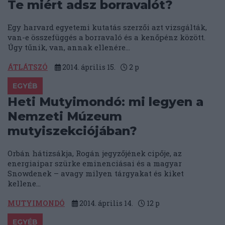
Te miért adsz borravalót?
Egy harvard egyetemi kutatás szerzői azt vizsgálták,
van-e összefüggés a borravaló és a kenőpénz között.
Úgy tűnik, van, annak ellenére...
ÁTLÁTSZÓ
2014. április 15.
2
p
EGYÉB
Heti Mutyimondó: mi legyen a
Nemzeti Múzeum
mutyiszekciójában?
Orbán hátizsákja, Rogán jegyzőjének cipője, az
energiaipar szürke eminenciásai és a magyar
Snowdenek – avagy milyen tárgyakat és kiket
kellene...
MUTYIMONDÓ
2014. április 14.
12
p
EGYÉB