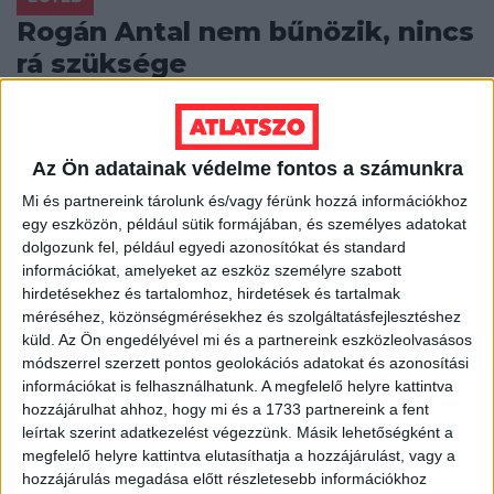
Rogán Antal nem bűnözik, nincs
rá szüksége
A korábbi idők közmegegyezéses, kölcsönös
elhallgatós, nagykoalíciós mutyijai tágultak a
centrális erőtér univerzumává. Nem az a szörnyű, hogy
Az Ön adatainak védelme fontos a számunkra
Rogán Antal...
Mi és partnereink tárolunk és/vagy férünk hozzá információkhoz
ÁTLÁTSZÓ
2014. április 8.
6
p
egy eszközön, például sütik formájában, és személyes adatokat
dolgozunk fel, például egyedi azonosítókat és standard
EGYÉB
információkat, amelyeket az eszköz személyre szabott
A hét videója: Így lehet átszökni
hirdetésekhez és tartalomhoz, hirdetések és tartalmak
méréséhez, közönségmérésekhez és szolgáltatásfejlesztéshez
a Balkánon
küld.
Az Ön engedélyével mi és a partnereink eszközleolvasásos
módszerrel szerzett pontos geolokációs adatokat és azonosítási
A magyar menekültügy krízisét feltáró tavalyi filmünk
információkat is felhasználhatunk. A megfelelő helyre kattintva
kapcsán beszéltünk azokról a migránsokról, akik egy
hozzájárulhat ahhoz, hogy mi és a 1733 partnereink a fent
jobb élet reményében Nyugat-Európába szeretnének
leírtak szerint adatkezelést végezzünk. Másik lehetőségként a
menni,...
megfelelő helyre kattintva elutasíthatja a hozzájárulást, vagy a
hozzájárulás megadása előtt részletesebb információkhoz
HALÁSZ ÁRON
2014. április 7.
0
p