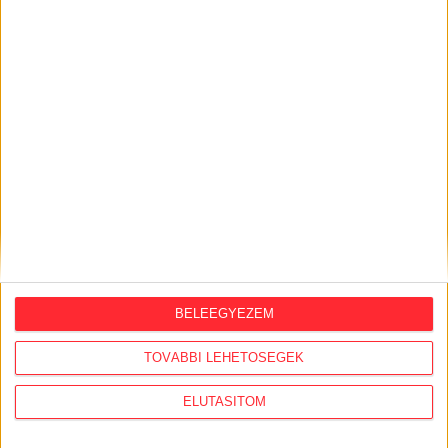
KÖZÜGY AJÁNLÓ
2026. augusztus 7.
Félmilliárd forintot kapott a CÖF
„magyarországi vállalkozásoktól” 2025-
ben
2026. augusztus 6.
BELEEGYEZEM
Mi maradt mára a független sajtóból? –
podcast Mong Attilával az Átlátszó 15.
TOVÁBBI LEHETŐSÉGEK
szülinapja alkalmából
ELUTASÍTOM
2026. július 28.