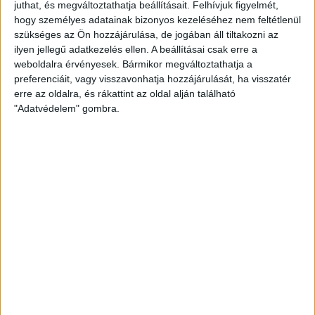
juthat, és megváltoztathatja beállításait.
Felhívjuk figyelmét,
hogy személyes adatainak bizonyos kezeléséhez nem feltétlenül
EGYÉB
szükséges az Ön hozzájárulása, de jogában áll tiltakozni az
Visszaélésszerű adatigénylő
ilyen jellegű adatkezelés ellen. A beállításai csak erre a
angolul: FOIA terrorist
weboldalra érvényesek. Bármikor megváltoztathatja a
preferenciáit, vagy visszavonhatja hozzájárulását, ha visszatér
erre az oldalra, és rákattint az oldal alján található
„Első alkalom, hogy közérdekű adatigénylést küldtem
"Adatvédelem" gombra.
mobilról. Elég egyszerű volt. Ez veszélyes lehet” – írta
pénteken Twitteren Jason Leopold. Az amerikai
kormányzati szervek a „FOIA...
ÁTLÁTSZÓ
2014. április 7.
1
p
EGYÉB
Heti Mutyimondó: a rablóelit
„csak”-bajnokai
A parlamenti választás előtti egy hétbe belesűrűsödött
mindaz, amiről Magyarország 25 évvel a sorsfordító
1989 után szól, és amiről akkor...