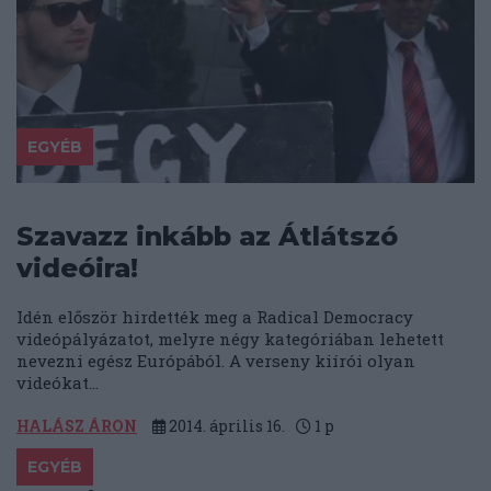
EGYÉB
Szavazz inkább az Átlátszó
videóira!
Idén először hirdették meg a Radical Democracy
videópályázatot, melyre négy kategóriában lehetett
nevezni egész Európából. A verseny kiírói olyan
videókat...
HALÁSZ ÁRON
2014. április 16.
1
p
EGYÉB