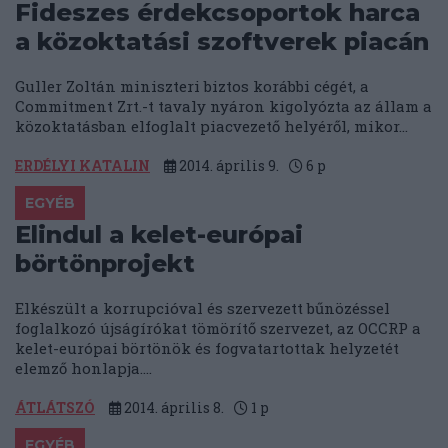
Fideszes érdekcsoportok harca
a közoktatási szoftverek piacán
Guller Zoltán miniszteri biztos korábbi cégét, a
Commitment Zrt.-t tavaly nyáron kigolyózta az állam a
közoktatásban elfoglalt piacvezető helyéről, mikor...
ERDÉLYI KATALIN
2014. április 9.
6
p
EGYÉB
Elindul a kelet-európai
börtönprojekt
Elkészült a korrupcióval és szervezett bűnözéssel
foglalkozó újságírókat tömörítő szervezet, az OCCRP a
kelet-európai börtönök és fogvatartottak helyzetét
elemző honlapja....
ÁTLÁTSZÓ
2014. április 8.
1
p
EGYÉB