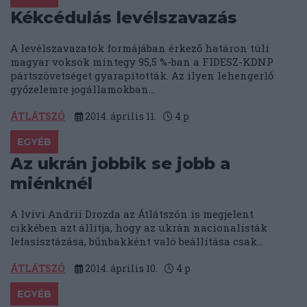
Kékcédulás levélszavazás
A levélszavazatok formájában érkező határon túli
magyar voksok mintegy 95,5 %-ban a FIDESZ-KDNP
pártszövetséget gyarapították. Az ilyen lehengerlő
győzelemre jogállamokban...
ÁTLÁTSZÓ
2014. április 11.
4
p
EGYÉB
Az ukrán jobbik se jobb a
miénknél
A lvivi Andrii Drozda az Átlátszón is megjelent
cikkében azt állítja, hogy az ukrán nacionalisták
lefasisztázása, bűnbakként való beállítása csak...
ÁTLÁTSZÓ
2014. április 10.
4
p
EGYÉB