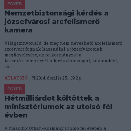
EGYÉB
Nemzetbiztonsági kérdés a
józsefvárosi arcfelismerő
kamera
Világszínvonalú, de meg nem nevezhető arcfelismerő
szoftvert fognak használni a józsefvárosiak
megfigyelésére, az önkormányzat a
kamerák telepítését a közbiztonsággal, közrenddel,
sőt...
ÁTLÁTSZÓ
2014. április 25.
2
p
EGYÉB
Hétmilliárdot költöttek a
minisztériumok az utolsó fél
évben
A második Orbán-kormány utolsó fél évében a