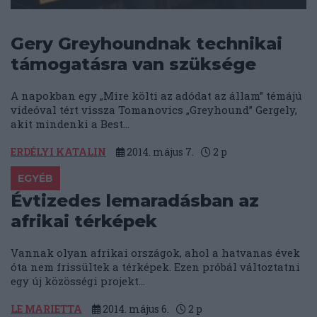
Gery Greyhoundnak technikai
támogatásra van szüksége
A napokban egy „Mire költi az adódat az állam” témájú
videóval tért vissza Tomanovics „Greyhound” Gergely,
akit mindenki a Best...
ERDÉLYI KATALIN
2014. május 7.
2
p
EGYÉB
Évtizedes lemaradásban az
afrikai térképek
Vannak olyan afrikai országok, ahol a hatvanas évek
óta nem frissültek a térképek. Ezen próbál változtatni
egy új közösségi projekt...
LE MARIETTA
2014. május 6.
2
p