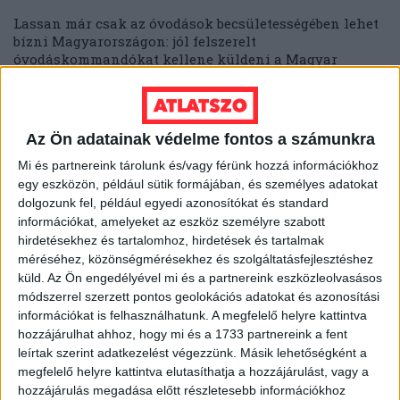
Lassan már csak az óvodások becsületességében lehet
bízni Magyarországon: jól felszerelt
óvodáskommandókat kellene küldeni a Magyar
Nemzeti Banktól az Állami...
MUTYIMONDÓ
2014. április 22.
11
p
Az Ön adatainak védelme fontos a számunkra
EGYÉB
Mi és partnereink tárolunk és/vagy férünk hozzá információkhoz
A hét videója: FBI-oktatófilm,
egy eszközön, például sütik formájában, és személyes adatokat
hogyan ne váljunk kínai
dolgozunk fel, például egyedi azonosítókat és standard
ügynökké
információkat, amelyeket az eszköz személyre szabott
hirdetésekhez és tartalomhoz, hirdetések és tartalmak
méréséhez, közönségmérésekhez és szolgáltatásfejlesztéshez
Amikor megláttuk, hogy az amerikai rendőrös filmek
küld.
Az Ön engedélyével mi és a partnereink eszközleolvasásos
örök rosszarcai oktatófilmet készítettek arról, hogyan
módszerrel szerzett pontos geolokációs adatokat és azonosítási
ne váljunk kínai kémmé, a Szabolcs- Szatmár-...
információkat is felhasználhatunk. A megfelelő helyre kattintva
hozzájárulhat ahhoz, hogy mi és a 1733 partnereink a fent
HALÁSZ ÁRON
2014. április 20.
3
p
leírtak szerint adatkezelést végezzünk. Másik lehetőségként a
EGYÉB
megfelelő helyre kattintva elutasíthatja a hozzájárulást, vagy a
hozzájárulás megadása előtt részletesebb információkhoz
Tanúként idézte a kurucinfós