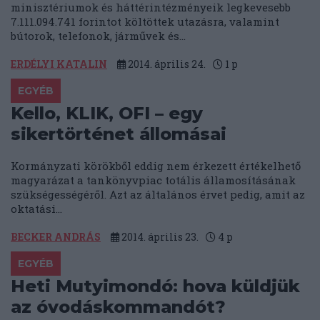
minisztériumok és háttérintézményeik legkevesebb
7.111.094.741 forintot költöttek utazásra, valamint
bútorok, telefonok, járművek és...
ERDÉLYI KATALIN
2014. április 24.
1
p
EGYÉB
Kello, KLIK, OFI – egy
sikertörténet állomásai
Kormányzati körökből eddig nem érkezett értékelhető
magyarázat a tankönyvpiac totális államosításának
szükségességéről. Azt az általános érvet pedig, amit az
oktatási...
BECKER ANDRÁS
2014. április 23.
4
p
EGYÉB
Heti Mutyimondó: hova küldjük
az óvodáskommandót?