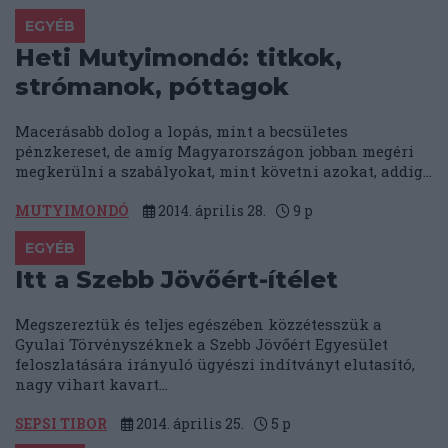
EGYÉB
Heti Mutyimondó: titkok,
strómanok, póttagok
Macerásabb dolog a lopás, mint a becsületes
pénzkereset, de amíg Magyarországon jobban megéri
megkerülni a szabályokat, mint követni azokat, addig...
MUTYIMONDÓ
2014. április 28.
9
p
EGYÉB
Itt a Szebb Jövőért-ítélet
Megszereztük és teljes egészében közzétesszük a
Gyulai Törvényszéknek a Szebb Jövőért Egyesület
feloszlatására irányuló ügyészi indítványt elutasító,
nagy vihart kavart...
SEPSI TIBOR
2014. április 25.
5
p