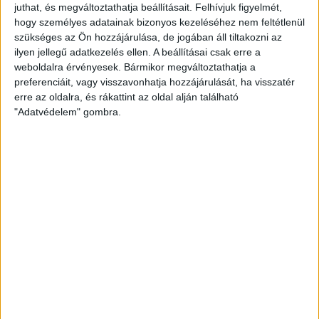
juthat, és megváltoztathatja beállításait.
Felhívjuk figyelmét,
Vargát egy kaliforniai bíróság
hogy személyes adatainak bizonyos kezeléséhez nem feltétlenül
szükséges az Ön hozzájárulása, de jogában áll tiltakozni az
Tanúként idézte a kurucinfó domain-bejegyzőjét és
ilyen jellegű adatkezelés ellen. A beállításai csak erre a
szerverszolgáltatóját a San Francisco-i kerületi
weboldalra érvényesek. Bármikor megváltoztathatja a
bíróság, miután az antiszemitizmus ellen fellépő Tett
preferenciáit, vagy visszavonhatja hozzájárulását, ha visszatér
és Védelem...
erre az oldalra, és rákattint az oldal alján található
"Adatvédelem" gombra.
ÁTLÁTSZÓ
2014. április 18.
3
p
EGYÉB
Nem nyilatkoznak a NAV
felsővezetői az áfaügyekről
Szerettük volna megtudni és közreadni a NAV
felsővezetőinek véleményét a hálózatos áfa-csalások
ügye körül sokasodó kérdésekkel kapcsolatban.
Annak rendje-módja szerint ez...
BECKER ANDRÁS
2014. április 17.
3
p