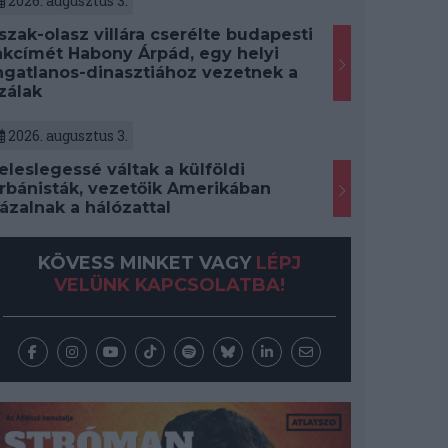
2026. augusztus 3.
szak-olasz villára cserélte budapesti
akcímét Habony Árpád, egy helyi
ngatlanos-dinasztiához vezetnek a
zálak
2026. augusztus 3.
eleslegessé váltak a külföldi
rbánisták, vezetőik Amerikában
ázalnak a hálózattal
KÖVESS MINKET VAGY
LÉPJ
VELÜNK KAPCSOLATBA!