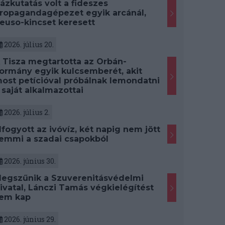
ázkutatás volt a fideszes
ropagandagépezet egyik arcánál,
euso-kincset keresett
2026. július 20.
 Tisza megtartotta az Orbán-
ormány egyik kulcsemberét, akit
ost petícióval próbálnak lemondatni
 saját alkalmazottai
2026. július 2.
lfogyott az ivóvíz, két napig nem jött
emmi a szadai csapokból
2026. június 30.
egszűnik a Szuverenitásvédelmi
ivatal, Lánczi Tamás végkielégítést
em kap
2026. június 29.