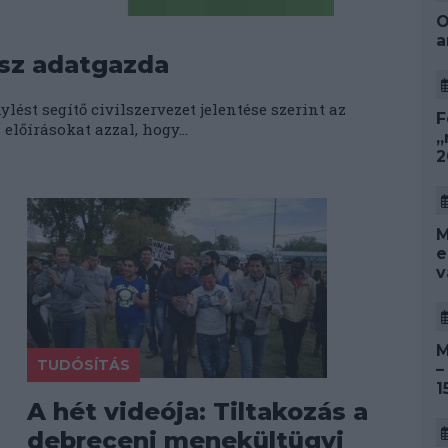
O
a
ssz adatgazda
ést segítő civilszervezet jelentése szerint az
F
lőírásokat azzal, hogy...
„
2
M
e
v
M
TUDÓSÍTÁS
–
1
A hét videója: Tiltakozás a
debreceni menekültügyi