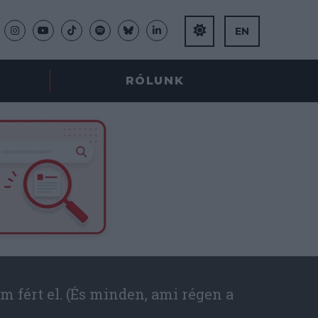
EN
RÓLUNK
m fért el. (És minden, ami régen a