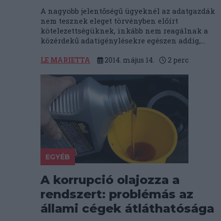
A nagyobb jelentőségű ügyeknél az adatgazdák
nem tesznek eleget törvényben előírt
kötelezettségüknek, inkább nem reagálnak a
közérdekű adatigénylésekre egészen addig,...
LE MARIETTA
2014. május 14.
2
perc
EGYÉB
A korrupció olajozza a
rendszert: problémás az
állami cégek átláthatósága