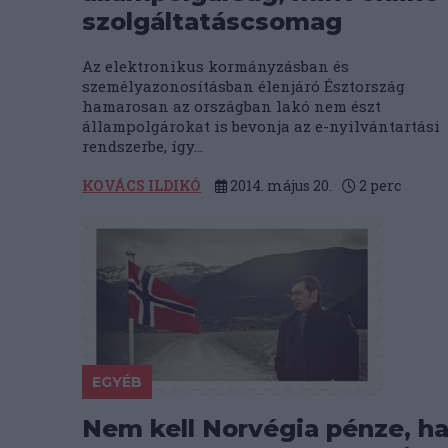
szolgáltatáscsomag
Az elektronikus kormányzásban és
személyazonosításban élenjáró Észtország
hamarosan az országban lakó nem észt
állampolgárokat is bevonja az e-nyilvántartási
rendszerbe, így...
KOVÁCS ILDIKÓ
2014. május 20.
2
perc
EGYÉB
Nem kell Norvégia pénze, h