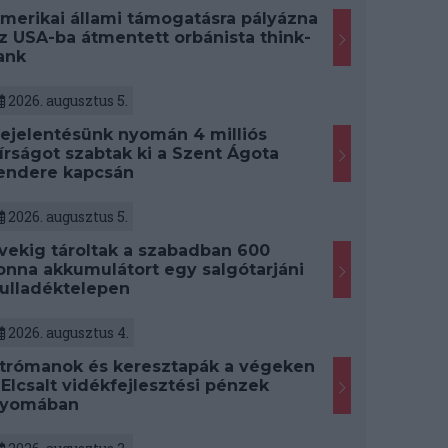
merikai állami támogatásra pályázna
z USA-ba átmentett orbánista think-
ank
2026. augusztus 5.
ejelentésünk nyomán 4 milliós
írságot szabtak ki a Szent Ágota
endere kapcsán
2026. augusztus 5.
vekig tároltak a szabadban 600
onna akkumulátort egy salgótarjáni
ulladéktelepen
2026. augusztus 4.
trómanok és keresztapák a végeken
 Elcsalt vidékfejlesztési pénzek
yomában