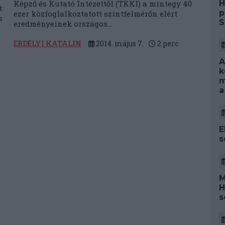
H
Képző és Kutató Intézettől (TKKI) a mintegy 40
:
p
ezer közfoglalkoztatott szintfelmérőn elért
s
S
eredményeinek országos...
ERDÉLYI KATALIN
2014. május 7.
2
perc
A
k
m
a
E
s
M
H
s