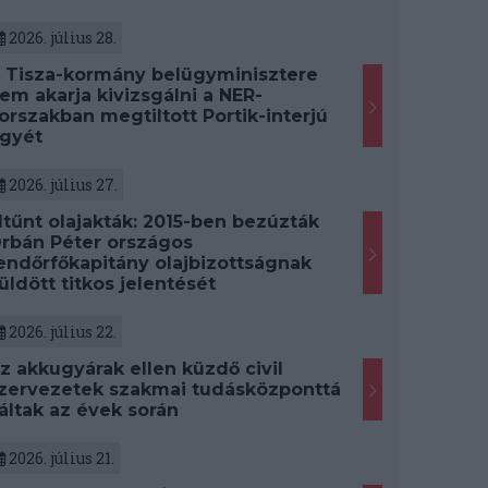
2026. július 28.
 Tisza-kormány belügyminisztere
em akarja kivizsgálni a NER-
orszakban megtiltott Portik-interjú
gyét
2026. július 27.
ltűnt olajakták: 2015-ben bezúzták
rbán Péter országos
endőrfőkapitány olajbizottságnak
üldött titkos jelentését
2026. július 22.
z akkugyárak ellen küzdő civil
zervezetek szakmai tudásközponttá
áltak az évek során
2026. július 21.