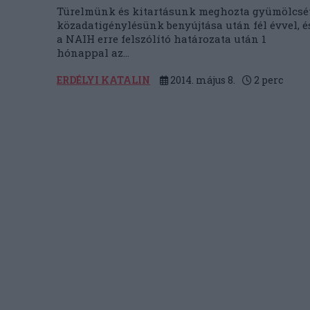
Türelmünk és kitartásunk meghozta gyümölcsét
közadatigénylésünk benyújtása után fél évvel, é
a NAIH erre felszólító határozata után 1
hónappal az...
ERDÉLYI KATALIN
2014. május 8.
2
perc