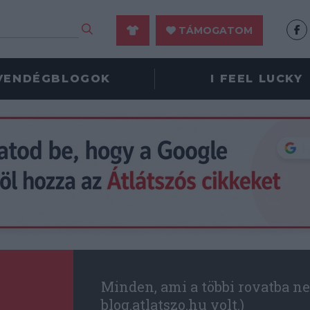
TÁMOGATOM
VENDÉGBLOGOK
I FEEL LUCKY
Minden, ami a többi rovatba ne
blog.atlatszo.hu volt.)