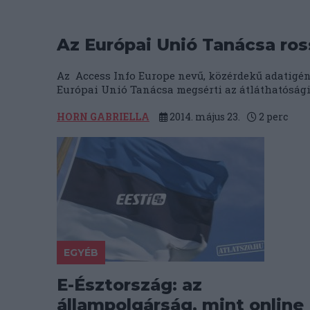
Az Európai Unió Tanácsa ro
Az Access Info Europe nevű, közérdekű adatigényl
Európai Unió Tanácsa megsérti az átláthatósági e
HORN GABRIELLA
2014. május 23.
2
perc
EGYÉB
E-Észtország: az
állampolgárság, mint online