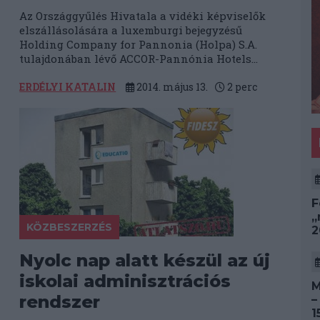
Az Országgyűlés Hivatala a vidéki képviselők
elszállásolására a luxemburgi bejegyzésű
Holding Company for Pannonia (Holpa) S.A.
tulajdonában lévő ACCOR-Pannónia Hotels...
ERDÉLYI KATALIN
2014. május 13.
2
perc
F
„
KÖZBESZERZÉS
2
Nyolc nap alatt készül az új
iskolai adminisztrációs
M
rendszer
–
1