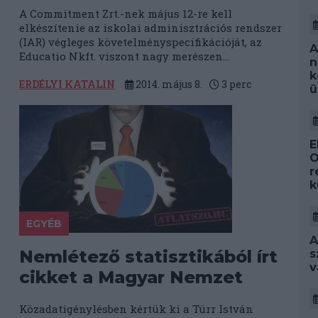
A Commitment Zrt.-nek május 12-re kell
elkészítenie az iskolai adminisztrációs rendszer
(IAR) végleges követelményspecifikációját, az
A
Educatio Nkft. viszont nagy merészen...
n
k
ERDÉLYI KATALIN
2014. május 8.
3
perc
ü
E
O
r
k
EGYÉB
A
Nemlétező statisztikából írt
s
v
cikket a Magyar Nemzet
Közadatigénylésben kértük ki a Türr István