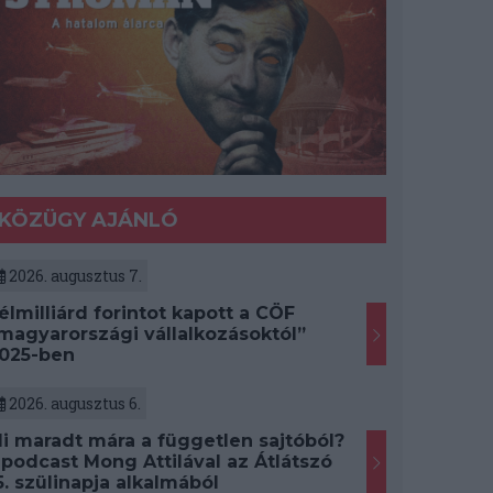
KÖZÜGY AJÁNLÓ
2026. augusztus 7.
élmilliárd forintot kapott a CÖF
magyarországi vállalkozásoktól”
025-ben
2026. augusztus 6.
i maradt mára a független sajtóból?
 podcast Mong Attilával az Átlátszó
5. szülinapja alkalmából