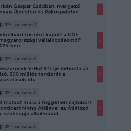
rbán Gáspár Csádban, mérgező
nyag Újpesten és Rákospalotán
2026. augusztus 7.
élmilliárd forintot kapott a CÖF
magyarországi vállalkozásoktól”
025-ben
2026. augusztus 6.
észárosék V-Híd Kft.-je behúzta az
lső, 300 milliós tenderét a
álasztások óta
2026. augusztus 6.
i maradt mára a független sajtóból?
 podcast Mong Attilával az Átlátszó
5. szülinapja alkalmából
2026. augusztus 5.