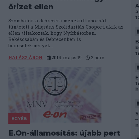
őrizet ellen
A
a
t
Szombaton a debreceni menekülttábornál
tüntetett a Migráns Szolidaritás Csoport, akik az
ellen tiltakoztak, hogy Nyírbátorban,
Békéscsabán és Debrecenben is
B
bűncselekmények...
b
t
HALÁSZ ÁRON
2014. május 19.
2
perc
É
t
h
S
EGYÉB
–
n
a
E.On-államosítás: újabb pert