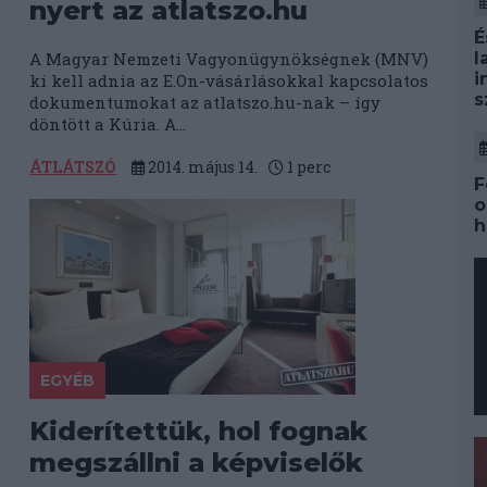
nyert az atlatszo.hu
É
A Magyar Nemzeti Vagyonügynökségnek (MNV)
l
i
ki kell adnia az E.On-vásárlásokkal kapcsolatos
s
dokumentumokat az atlatszo.hu-nak – így
döntött a Kúria. A...
ÁTLÁTSZÓ
2014. május 14.
1
perc
F
o
h
EGYÉB
Kiderítettük, hol fognak
megszállni a képviselők