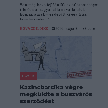
Van még hova fejlődniük az átláthatóságot
illetően a magyar állami vállalatok
honlapjainak – ez derült ki egy friss
tanulmányból. A...
KOVÁCS ILDIKÓ
2014. május 8.
3
perc
EGYÉB
Kazincbarcika végre
megküldte a buszvárós
szerződést