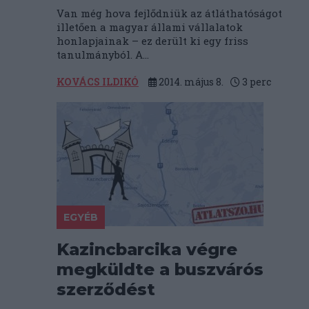
Van még hova fejlődniük az átláthatóságot
illetően a magyar állami vállalatok
honlapjainak – ez derült ki egy friss
tanulmányból. A...
KOVÁCS ILDIKÓ
2014. május 8.
3
perc
EGYÉB
Kazincbarcika végre
megküldte a buszvárós
szerződést