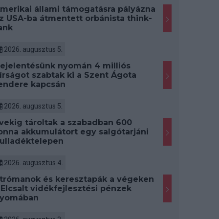
merikai állami támogatásra pályázna
z USA-ba átmentett orbánista think-
ank
2026. augusztus 5.
ejelentésünk nyomán 4 milliós
írságot szabtak ki a Szent Ágota
endere kapcsán
2026. augusztus 5.
vekig tároltak a szabadban 600
onna akkumulátort egy salgótarjáni
ulladéktelepen
2026. augusztus 4.
trómanok és keresztapák a végeken
 Elcsalt vidékfejlesztési pénzek
yomában