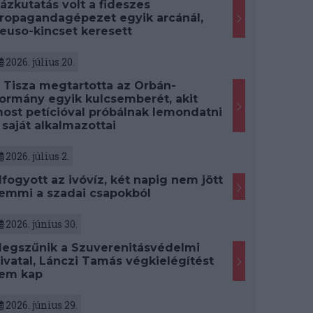
ázkutatás volt a fideszes
ropagandagépezet egyik arcánál,
euso-kincset keresett
2026. július 20.
 Tisza megtartotta az Orbán-
ormány egyik kulcsemberét, akit
ost petícióval próbálnak lemondatni
 saját alkalmazottai
2026. július 2.
lfogyott az ivóvíz, két napig nem jött
emmi a szadai csapokból
2026. június 30.
egszűnik a Szuverenitásvédelmi
ivatal, Lánczi Tamás végkielégítést
em kap
2026. június 29.