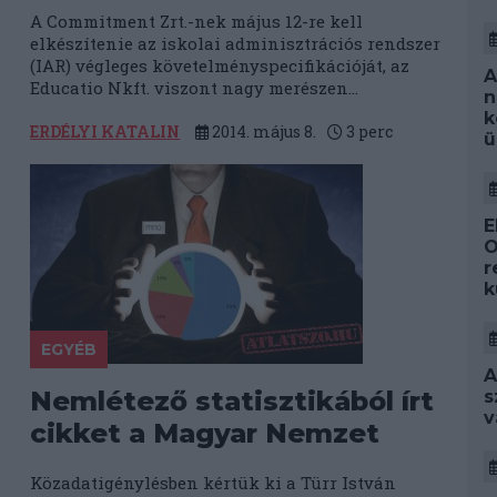
A Commitment Zrt.-nek május 12-re kell
elkészítenie az iskolai adminisztrációs rendszer
(IAR) végleges követelményspecifikációját, az
A
Educatio Nkft. viszont nagy merészen...
n
k
ERDÉLYI KATALIN
2014. május 8.
3
perc
ü
E
O
r
k
EGYÉB
A
Nemlétező statisztikából írt
s
v
cikket a Magyar Nemzet
Közadatigénylésben kértük ki a Türr István