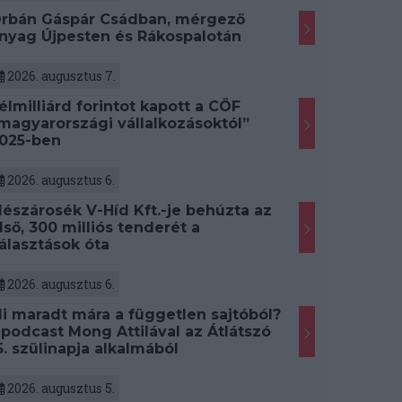
rbán Gáspár Csádban, mérgező
nyag Újpesten és Rákospalotán
2026. augusztus 7.
élmilliárd forintot kapott a CÖF
magyarországi vállalkozásoktól”
025-ben
2026. augusztus 6.
észárosék V-Híd Kft.-je behúzta az
lső, 300 milliós tenderét a
álasztások óta
2026. augusztus 6.
i maradt mára a független sajtóból?
 podcast Mong Attilával az Átlátszó
5. szülinapja alkalmából
2026. augusztus 5.