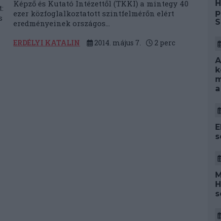
H
Képző és Kutató Intézettől (TKKI) a mintegy 40
:
p
ezer közfoglalkoztatott szintfelmérőn elért
s
S
eredményeinek országos...
ERDÉLYI KATALIN
2014. május 7.
2
perc
A
k
m
a
E
s
M
H
s