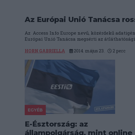
Az Európai Unió Tanácsa ro
Az Access Info Europe nevű, közérdekű adatigényl
Európai Unió Tanácsa megsérti az átláthatósági e
HORN GABRIELLA
2014. május 23.
2
perc
EGYÉB
E-Észtország: az
állampolgárság, mint online