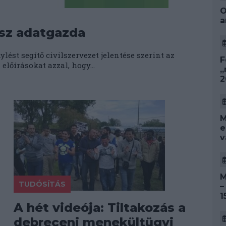
O
a
ssz adatgazda
ést segítő civilszervezet jelentése szerint az
F
lőírásokat azzal, hogy...
„
2
M
e
v
M
TUDÓSÍTÁS
–
1
A hét videója: Tiltakozás a
debreceni menekültügyi