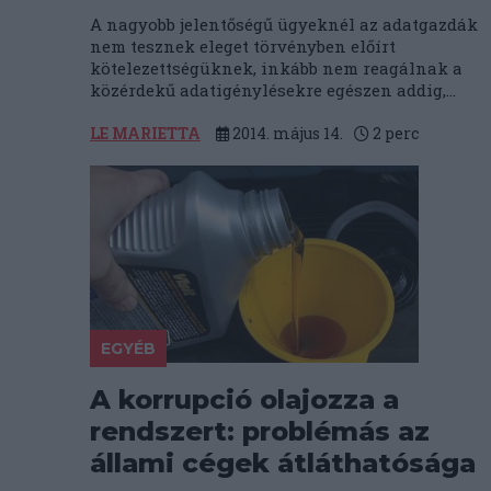
A nagyobb jelentőségű ügyeknél az adatgazdák
nem tesznek eleget törvényben előírt
kötelezettségüknek, inkább nem reagálnak a
közérdekű adatigénylésekre egészen addig,...
LE MARIETTA
2014. május 14.
2
perc
EGYÉB
A korrupció olajozza a
rendszert: problémás az
állami cégek átláthatósága