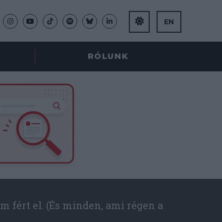
EN
RÓLUNK
m fért el. (És minden, ami régen a