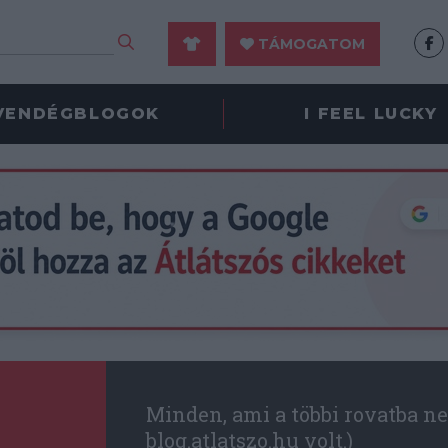
TÁMOGATOM
VENDÉGBLOGOK
I FEEL LUCKY
Minden, ami a többi rovatba ne
blog.atlatszo.hu volt.)