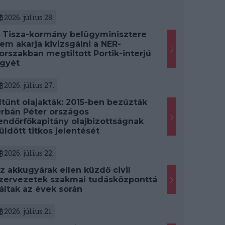
2026. július 28.
 Tisza-kormány belügyminisztere
em akarja kivizsgálni a NER-
orszakban megtiltott Portik-interjú
gyét
2026. július 27.
ltűnt olajakták: 2015-ben bezúzták
rbán Péter országos
endőrfőkapitány olajbizottságnak
üldött titkos jelentését
2026. július 22.
z akkugyárak ellen küzdő civil
zervezetek szakmai tudásközponttá
áltak az évek során
2026. július 21.