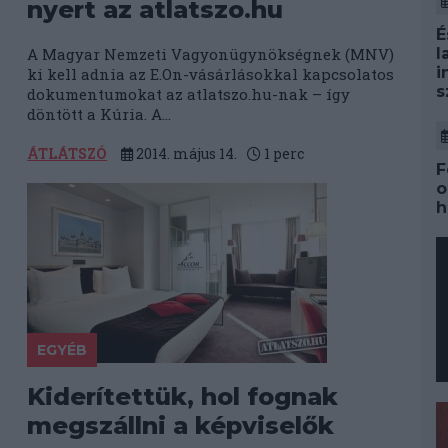
nyert az atlatszo.hu
É
A Magyar Nemzeti Vagyonügynökségnek (MNV)
l
i
ki kell adnia az E.On-vásárlásokkal kapcsolatos
s
dokumentumokat az atlatszo.hu-nak – így
döntött a Kúria. A...
ÁTLÁTSZÓ
2014. május 14.
1
perc
F
o
h
EGYÉB
Kiderítettük, hol fognak
megszállni a képviselők