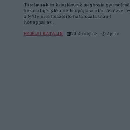
Türelmünk és kitartásunk meghozta gyümölcsét
közadatigénylésünk benyújtása után fél évvel, é
a NAIH erre felszólító határozata után 1
hónappal az...
ERDÉLYI KATALIN
2014. május 8.
2
perc