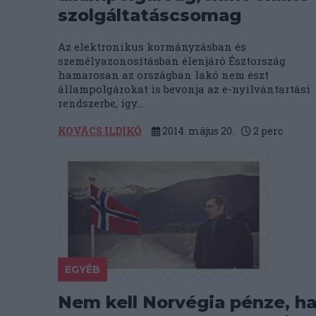
szolgáltatáscsomag
Az elektronikus kormányzásban és
személyazonosításban élenjáró Észtország
hamarosan az országban lakó nem észt
állampolgárokat is bevonja az e-nyilvántartási
rendszerbe, így...
KOVÁCS ILDIKÓ
2014. május 20.
2
perc
EGYÉB
Nem kell Norvégia pénze, h