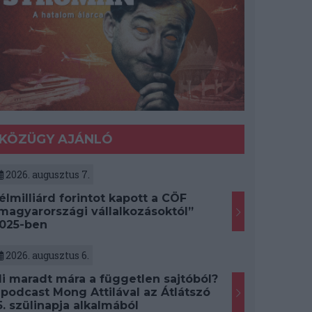
KÖZÜGY AJÁNLÓ
2026. augusztus 7.
élmilliárd forintot kapott a CÖF
magyarországi vállalkozásoktól”
025-ben
2026. augusztus 6.
i maradt mára a független sajtóból?
 podcast Mong Attilával az Átlátszó
5. szülinapja alkalmából