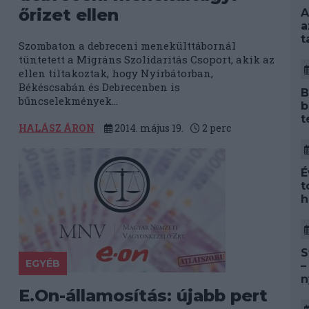
őrizet ellen
A
a
t
Szombaton a debreceni menekülttábornál
tüntetett a Migráns Szolidaritás Csoport, akik az
ellen tiltakoztak, hogy Nyírbátorban,
Békéscsabán és Debrecenben is
B
bűncselekmények...
b
t
HALÁSZ ÁRON
2014. május 19.
2
perc
É
t
h
S
EGYÉB
–
n
a
E.On-államosítás: újabb pert