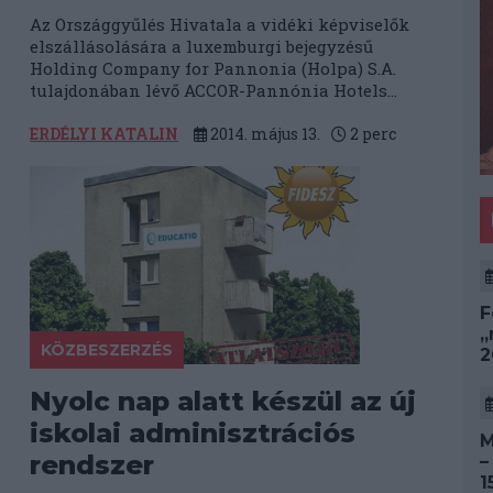
Az Országgyűlés Hivatala a vidéki képviselők
elszállásolására a luxemburgi bejegyzésű
Holding Company for Pannonia (Holpa) S.A.
tulajdonában lévő ACCOR-Pannónia Hotels...
ERDÉLYI KATALIN
2014. május 13.
2
perc
F
„
KÖZBESZERZÉS
2
Nyolc nap alatt készül az új
iskolai adminisztrációs
M
rendszer
–
1