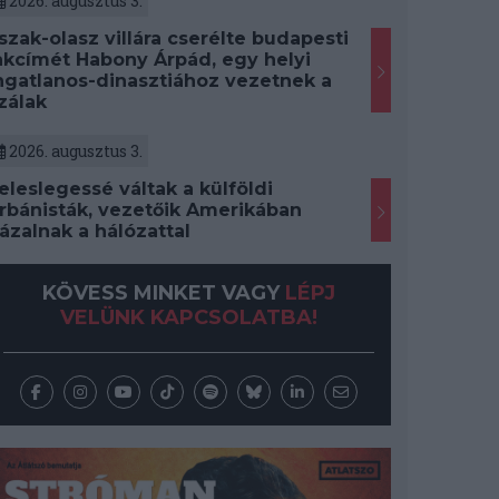
2026. augusztus 3.
szak-olasz villára cserélte budapesti
akcímét Habony Árpád, egy helyi
ngatlanos-dinasztiához vezetnek a
zálak
2026. augusztus 3.
eleslegessé váltak a külföldi
rbánisták, vezetőik Amerikában
ázalnak a hálózattal
KÖVESS MINKET VAGY
LÉPJ
VELÜNK KAPCSOLATBA!