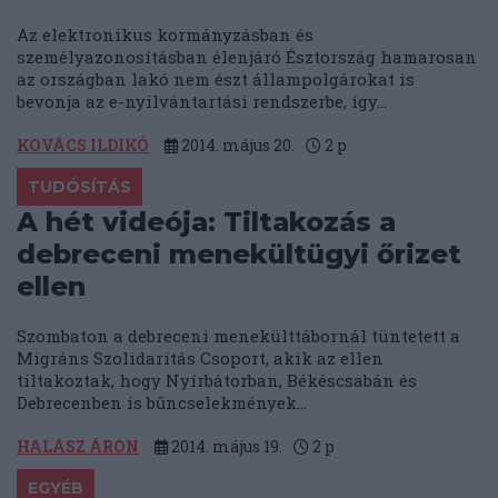
Az elektronikus kormányzásban és
személyazonosításban élenjáró Észtország hamarosan
az országban lakó nem észt állampolgárokat is
bevonja az e-nyilvántartási rendszerbe, így...
KOVÁCS ILDIKÓ
2014. május 20.
2
p
TUDÓSÍTÁS
A hét videója: Tiltakozás a
debreceni menekültügyi őrizet
ellen
Szombaton a debreceni menekülttábornál tüntetett a
Migráns Szolidaritás Csoport, akik az ellen
tiltakoztak, hogy Nyírbátorban, Békéscsabán és
Debrecenben is bűncselekmények...
HALÁSZ ÁRON
2014. május 19.
2
p
EGYÉB