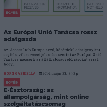
EGYÉB
Az Európai Unió Tanácsa rossz
adatgazda
Az Access Info Europe nevű, közérdekű adatigénylést
segítő civilszervezet jelentése szerint az Európai Unió
Tanácsa megsérti az átláthatósági előírásokat azzal,
hogy...
HORN GABRIELLA
2014. május 23.
2
p
EGYÉB
E-Észtország: az
állampolgárság, mint online
szolgáltatáscsomag