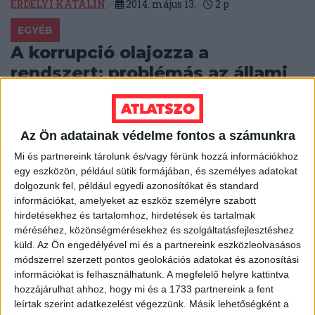
ERDÉLYI KATALIN
2014. május 13.
2
p
EGYÉB
A korrupció olajozza a
rendszert: problémás az állami
cégek átláthatósága
Van még hova fejlődniük az átláthatóságot illetően a
Az Ön adatainak védelme fontos a számunkra
magyar állami vállalatok honlapjainak – ez derült ki
egy friss tanulmányból. A...
Mi és partnereink tárolunk és/vagy férünk hozzá információkhoz
egy eszközön, például sütik formájában, és személyes adatokat
KOVÁCS ILDIKÓ
2014. május 8.
3
p
dolgozunk fel, például egyedi azonosítókat és standard
információkat, amelyeket az eszköz személyre szabott
KÖZBESZERZÉS
hirdetésekhez és tartalomhoz, hirdetések és tartalmak
Nyolc nap alatt készül az új
méréséhez, közönségmérésekhez és szolgáltatásfejlesztéshez
küld.
Az Ön engedélyével mi és a partnereink eszközleolvasásos
iskolai adminisztrációs rendszer
módszerrel szerzett pontos geolokációs adatokat és azonosítási
információkat is felhasználhatunk. A megfelelő helyre kattintva
A Commitment Zrt.-nek május 12-re kell elkészítenie az
hozzájárulhat ahhoz, hogy mi és a 1733 partnereink a fent
iskolai adminisztrációs rendszer (IAR) végleges
leírtak szerint adatkezelést végezzünk. Másik lehetőségként a
követelményspecifikációját, az Educatio Nkft. viszont