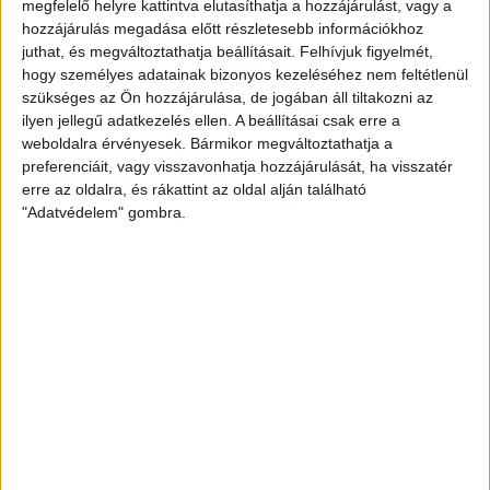
megfelelő helyre kattintva elutasíthatja a hozzájárulást, vagy a
nagy merészen...
hozzájárulás megadása előtt részletesebb információkhoz
juthat, és megváltoztathatja beállításait.
Felhívjuk figyelmét,
ERDÉLYI KATALIN
2014. május 8.
3
p
hogy személyes adatainak bizonyos kezeléséhez nem feltétlenül
EGYÉB
szükséges az Ön hozzájárulása, de jogában áll tiltakozni az
ilyen jellegű adatkezelés ellen. A beállításai csak erre a
Kazincbarcika végre megküldte
weboldalra érvényesek. Bármikor megváltoztathatja a
a buszvárós szerződést
preferenciáit, vagy visszavonhatja hozzájárulását, ha visszatér
erre az oldalra, és rákattint az oldal alján található
Türelmünk és kitartásunk meghozta gyümölcsét:
"Adatvédelem" gombra.
közadatigénylésünk benyújtása után fél évvel, és a
NAIH erre felszólító határozata után 1 hónappal az...
ERDÉLYI KATALIN
2014. május 8.
2
p
EGYÉB
Nemlétező statisztikából írt
cikket a Magyar Nemzet
Közadatigénylésben kértük ki a Türr István Képző és
Kutató Intézettől (TKKI) a mintegy 40 ezer