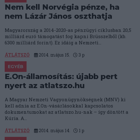
Nem kell Norvégia pénze, ha
nem Lázár János oszthatja
Magyarország a 2014-2020-as pénzügyi ciklusban 20,5
milliárd euró támogatást fog kapni Brüsszelből (kb.
6300 milliárd forint). Ez idáig a Nemzeti...
ÁTLÁTSZÓ
2014. május 15.
3
p
EGYÉB
E.On-államosítás: újabb pert
nyert az atlatszo.hu
A Magyar Nemzeti Vagyonügynökségnek (MNV) ki
kell adnia az E.On-vásárlásokkal kapcsolatos
dokumentumokat az atlatszo.hu-nak – így döntött a
Kúria. A...
ÁTLÁTSZÓ
2014. május 14.
1
p