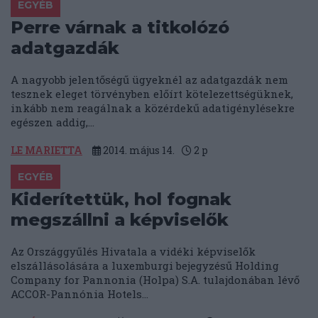
EGYÉB
Perre várnak a titkolózó
adatgazdák
A nagyobb jelentőségű ügyeknél az adatgazdák nem
tesznek eleget törvényben előírt kötelezettségüknek,
inkább nem reagálnak a közérdekű adatigénylésekre
egészen addig,...
LE MARIETTA
2014. május 14.
2
p
EGYÉB
Kiderítettük, hol fognak
megszállni a képviselők
Az Országgyűlés Hivatala a vidéki képviselők
elszállásolására a luxemburgi bejegyzésű Holding
Company for Pannonia (Holpa) S.A. tulajdonában lévő
ACCOR-Pannónia Hotels...