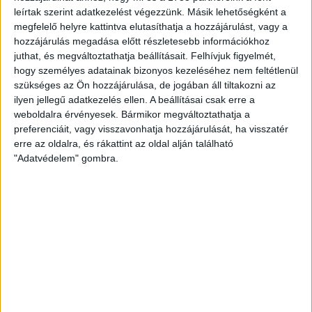
vagyonnyilatkozatait
leírtak szerint adatkezelést végezzünk. Másik lehetőségként a
megfelelő helyre kattintva elutasíthatja a hozzájárulást, vagy a
A közérdekű adatok nyilvánosságát szívén viselő
hozzájárulás megadása előtt részletesebb információkhoz
szervezetként úgy gondoltuk, itt az ideje beszállnunk a
juthat, és megváltoztathatja beállításait.
Felhívjuk figyelmét,
felcsúti polgármester vagyonnyilatkozatainak
hogy személyes adatainak bizonyos kezeléséhez nem feltétlenül
titkolásával kapcsolatos abszurd...
szükséges az Ön hozzájárulása, de jogában áll tiltakozni az
ilyen jellegű adatkezelés ellen. A beállításai csak erre a
ERDÉLYI KATALIN
2014. május 30.
2
p
weboldalra érvényesek. Bármikor megváltoztathatja a
preferenciáit, vagy visszavonhatja hozzájárulását, ha visszatér
EGYÉB
erre az oldalra, és rákattint az oldal alján található
8,6 milliárd Ft értékben kötött
"Adatvédelem" gombra.
szerződéseket a TEK 3,5 év
alatt
Miközben a TEK a jó hírnevét féltve helyreigazításért
pereskedik az Átlátszó ellen (2:0-ra vezetünk) az
árvizes cikkek miatt, gazdálkodási adatait...
ERDÉLYI KATALIN
2014. május 27.
3
p
EGYÉB