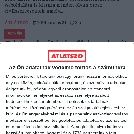
weboldalára is kiírnia minden olyan orosz
civilszervezetnek, amely...
ÁTLÁTSZÓ
2014. május 31.
3
p
EGYÉB
Orbánnal nótázó, offshore-barát
képviselőből fejlesztési
miniszter: Seszták Miklós
Az Ön adatainak védelme fontos a számunkra
pályaképe
Mi és partnereink tárolunk és/vagy férünk hozzá információkhoz
Bár az az uniós pályázat, amelyben érintett, az Európai
egy eszközön, például sütik formájában, és személyes adatokat
Unió csalás elleni hivatala szerint is
dolgozunk fel, például egyedi azonosítókat és standard
korrupciógyanús, Seszták Miklós 2014-től fejlesztési...
információkat, amelyeket az eszköz személyre szabott
hirdetésekhez és tartalomhoz, hirdetések és tartalmak
KOVÁCS ILDIKÓ
2014. május 31.
4
p
méréséhez, közönségmérésekhez és szolgáltatásfejlesztéshez
küld.
Az Ön engedélyével mi és a partnereink eszközleolvasásos
EGYÉB
módszerrel szerzett pontos geolokációs adatokat és azonosítási
Megnézhetjük Mészáros Lőrinc
információkat is felhasználhatunk. A megfelelő helyre kattintva
hozzájárulhat ahhoz, hogy mi és a 1733 partnereink a fent