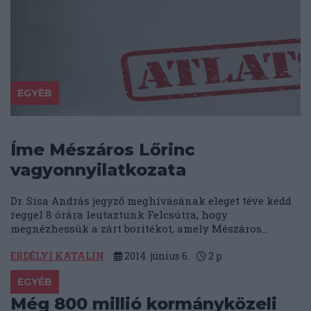
EGYÉB
Íme Mészáros Lőrinc
vagyonnyilatkozata
Dr. Sisa András jegyző meghívásának eleget téve kedd
reggel 8 órára leutaztunk Felcsútra, hogy
megnézhessük a zárt borítékot, amely Mészáros...
ERDÉLYI KATALIN
2014. június 6.
2
p
EGYÉB
Még 800 millió kormányközeli