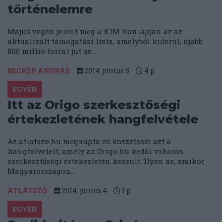
történelemre
Május végén jelent meg a KIM honlapján az az
aktualizált támogatási lista, amelyből kiderül, újabb
800 millió forint jut az...
BECKER ANDRÁS
2014. június 5.
4
p
EGYÉB
Itt az Origo szerkesztőségi
értekezletének hangfelvétele
Az atlatszo.hu megkapta és közzéteszi azt a
hangfelvételt, amely az Origo.hu keddi viharos
szerkesztőségi értekezletén készült. Ilyen az, amikor
Magyarországon...
ÁTLÁTSZÓ
2014. június 4.
1
p
EGYÉB