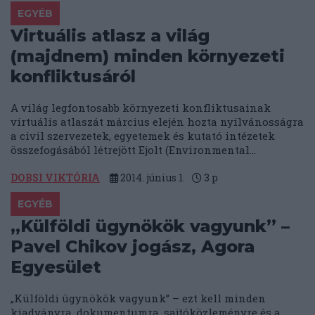
EGYÉB
Virtuális atlasz a világ
(majdnem) minden környezeti
konfliktusáról
A világ legfontosabb környezeti konfliktusainak
virtuális atlaszát március elején hozta nyilvánosságra
a civil szervezetek, egyetemek és kutató intézetek
összefogásából létrejött Ejolt (Environmental...
DOBSI VIKTÓRIA
2014. június 1.
3
p
EGYÉB
„Külföldi ügynökök vagyunk” –
Pavel Chikov jogász, Agora
Egyesület
„Külföldi ügynökök vagyunk” – ezt kell minden
kiadványra, dokumentumra, sajtóközleményre és a