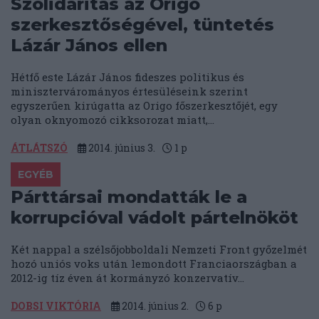
Szolidaritás az Origó
szerkesztőségével, tüntetés
Lázár János ellen
Hétfő este Lázár János fideszes politikus és
minisztervárományos értesüléseink szerint
egyszerűen kirúgatta az Origo főszerkesztőjét, egy
olyan oknyomozó cikksorozat miatt,...
ÁTLÁTSZÓ
2014. június 3.
1
p
EGYÉB
Párttársai mondatták le a
korrupcióval vádolt pártelnököt
Két nappal a szélsőjobboldali Nemzeti Front győzelmét
hozó uniós voks után lemondott Franciaországban a
2012-ig tíz éven át kormányzó konzervatív...
DOBSI VIKTÓRIA
2014. június 2.
6
p