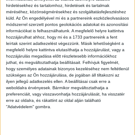
A díjátadóra május 27-én került sor, az eseményen a
hirdetésekhez és tartalomhoz, hirdetések és tartalmak
444.hu, a 24.hu, a WMN és a Nők Lapja Café újságíróit
méréséhez, közönségmérésekhez és szolgáltatásfejlesztéshez
díjazták.
küld.
Az Ön engedélyével mi és a partnereink eszközleolvasásos
módszerrel szerzett pontos geolokációs adatokat és azonosítási
SZABÓ-GÖDRI RITA
2026. május 27.
3
p
információkat is felhasználhatunk. A megfelelő helyre kattintva
hozzájárulhat ahhoz, hogy mi és a 1733 partnereink a fent
NEMZETKÖZI EGYÜTTMŰKÖDÉS RENDSZERE
leírtak szerint adatkezelést végezzünk. Másik lehetőségként a
Tóth Gabival és Kocsis Mátéval
megfelelő helyre kattintva elutasíthatja a hozzájárulást, vagy a
vonult a Békemeneten a
hozzájárulás megadása előtt részletesebb információkhoz
juthat, és megváltoztathatja beállításait.
Felhívjuk figyelmét,
körözött lengyel politikust
hogy személyes adatainak bizonyos kezeléséhez nem feltétlenül
szállásoló testvérpár tagja
szükséges az Ön hozzájárulása, de jogában áll tiltakozni az
ilyen jellegű adatkezelés ellen. A beállításai csak erre a
A Fidesz-szimpatizánsok tavalyi Békemenet-
weboldalra érvényesek. Bármikor megváltoztathatja a
felvonulásán Tóth Gabi énekesnő és a fideszes
preferenciáit, vagy visszavonhatja hozzájárulását, ha visszatér
politikus Kocsis Máté között vonult a Marcin
erre az oldalra, és rákattint az oldal alján található
Romanowskinak szállást adó testvérpár egyik tagja,
"Adatvédelem" gombra.
Párkai Dávid.
SARKADI NAGY MÁRTON
2026. május 26.
5
p