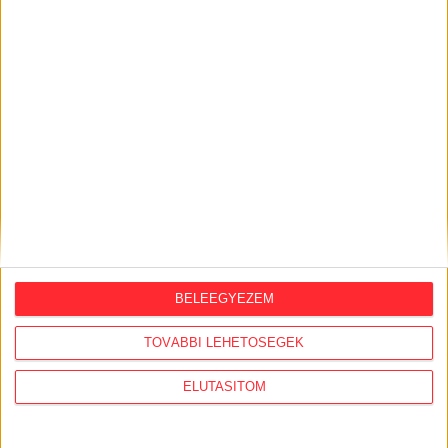
KÖZÜGY AJÁNLÓ
BELEEGYEZEM
2026. augusztus 7.
Félmilliárd forintot kapott a CÖF
TOVÁBBI LEHETŐSÉGEK
„magyarországi vállalkozásoktól” 2025-
ben
ELUTASÍTOM
2026. augusztus 6.