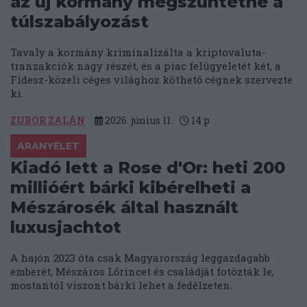
az új kormány megszüntetné a
túlszabályozást
Tavaly a kormány kriminalizálta a kriptovaluta-
tranzakciók nagy részét, és a piac felügyeletét két, a
Fidesz-közeli céges világhoz köthető cégnek szervezte
ki.
ZUBOR ZALÁN
2026. június 11.
14
p
ARANYÉLET
Kiadó lett a Rose d'Or: heti 200
millióért bárki kibérelheti a
Mészárosék által használt
luxusjachtot
A hajón 2023 óta csak Magyarország leggazdagabb
emberét, Mészáros Lőrincet és családját fotózták le,
mostantól viszont bárki lehet a fedélzeten.