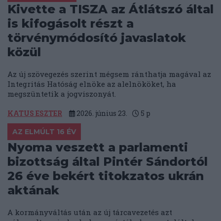
Kivette a TISZA az Átlátszó által
is kifogásolt részt a
törvénymódosító javaslatok
közül
Az új szövegezés szerint mégsem ránthatja magával az
Integritás Hatóság elnöke az alelnököket, ha
megszüntetik a jogviszonyát.
KATUS ESZTER
2026. június 23.
5
p
AZ ELMÚLT 16 ÉV
Nyoma veszett a parlamenti
bizottság által Pintér Sándortól
26 éve bekért titokzatos ukrán
aktának
A kormányváltás után az új tárcavezetés azt