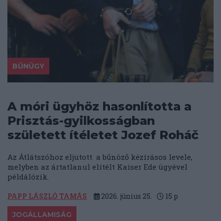
BŰNÜGY
A móri ügyhöz hasonlította a
Prisztás-gyilkosságban
született ítéletet Jozef Roháč
Az Átlátszóhoz eljutott a bűnöző kézírásos levele,
melyben az ártatlanul elítélt Kaiser Ede ügyével
példálózik.
PAPP LÁSZLÓ TAMÁS
2026. június 25.
15
p
JOGÁLLAMISÁG