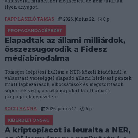
válaszolta: mindenhol megnézték, de nem találtak
ilyen anyagot.
PAPP LÁSZLÓ TAMÁS
2026. június 22.
8
p
PROPAGANDAGÉPEZET
Elapadtak az állami milliárdok,
összezsugorodik a Fidesz
médiabirodalma
Tömeges leépítési hullám a NER-közeli kiadóknál: a
választási vereséggel elapadó állami hirdetési pénzek
miatt lapbezárások, elbocsátások és megszorítások
söpörnek végig a szebb napokat látott orbáni
propagandagépezeten.
SOLTI HANNA
2026. június 17.
6
p
KIBERBIZTONSÁG
A kriptopiacot is leuralta a NER,