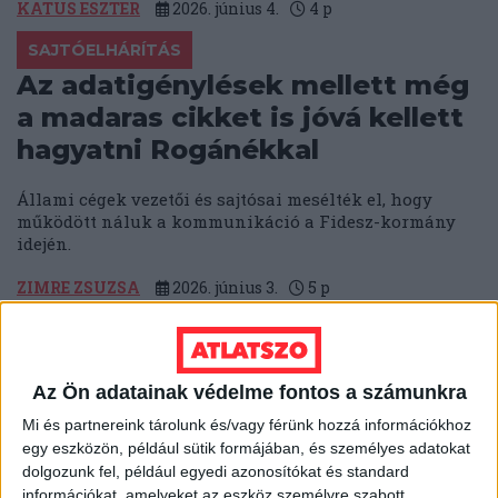
KATUS ESZTER
2026. június 4.
4
p
SAJTÓELHÁRÍTÁS
Az adatigénylések mellett még
a madaras cikket is jóvá kellett
hagyatni Rogánékkal
Állami cégek vezetői és sajtósai mesélték el, hogy
működött náluk a kommunikáció a Fidesz-kormány
idején.
ZIMRE ZSUZSA
2026. június 3.
5
p
MÉDIA
A TASZ, a 24.hu, a 444, a WMN
és a Nők Lapja Café újságírói
Az Ön adatainak védelme fontos a számunkra
kapták idén a Szegénységről
Mi és partnereink tárolunk és/vagy férünk hozzá információkhoz
egy eszközön, például sütik formájában, és személyes adatokat
méltósággal sajtódíjat
dolgozunk fel, például egyedi azonosítókat és standard
információkat, amelyeket az eszköz személyre szabott