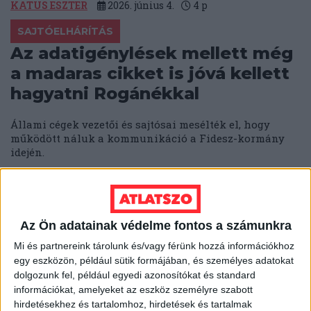
KATUS ESZTER
2026. június 4.
4
p
SAJTÓELHÁRÍTÁS
Az adatigénylések mellett még
a madaras cikket is jóvá kellett
hagyatni Rogánékkal
Állami cégek vezetői és sajtósai mesélték el, hogy
működött náluk a kommunikáció a Fidesz-kormány
idején.
ZIMRE ZSUZSA
2026. június 3.
5
p
MÉDIA
A TASZ, a 24.hu, a 444, a WMN
Az Ön adatainak védelme fontos a számunkra
és a Nők Lapja Café újságírói
Mi és partnereink tárolunk és/vagy férünk hozzá információkhoz
egy eszközön, például sütik formájában, és személyes adatokat
kapták idén a Szegénységről
dolgozunk fel, például egyedi azonosítókat és standard
méltósággal sajtódíjat
információkat, amelyeket az eszköz személyre szabott
hirdetésekhez és tartalomhoz, hirdetések és tartalmak