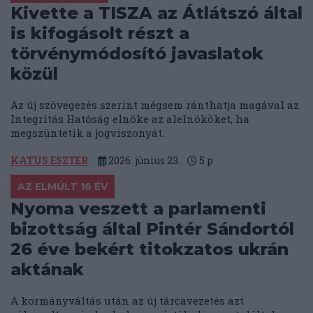
Kivette a TISZA az Átlátszó által
is kifogásolt részt a
törvénymódosító javaslatok
közül
Az új szövegezés szerint mégsem ránthatja magával az
Integritás Hatóság elnöke az alelnököket, ha
megszüntetik a jogviszonyát.
KATUS ESZTER
2026. június 23.
5
p
AZ ELMÚLT 16 ÉV
Nyoma veszett a parlamenti
bizottság által Pintér Sándortól
26 éve bekért titokzatos ukrán
aktának
A kormányváltás után az új tárcavezetés azt