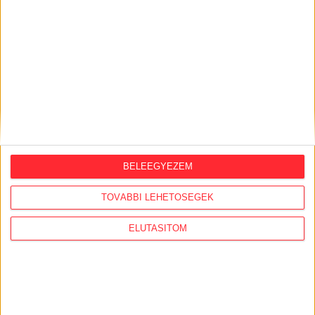
BELEEGYEZEM
KÖZÜGY AJÁNLÓ
TOVÁBBI LEHETŐSÉGEK
2026. augusztus 7.
ELUTASÍTOM
Félmilliárd forintot kapott a CÖF
„magyarországi vállalkozásoktól” 2025-
ben
2026. augusztus 6.