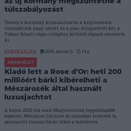
az új kormány megszüntetné a
túlszabályozást
Tavaly a kormány kriminalizálta a kriptovaluta-
tranzakciók nagy részét, és a piac felügyeletét két, a
Fidesz-közeli céges világhoz köthető cégnek szervezte
ki.
ZUBOR ZALÁN
2026. június 11.
14
p
ARANYÉLET
Kiadó lett a Rose d'Or: heti 200
millióért bárki kibérelheti a
Mészárosék által használt
luxusjachtot
A hajón 2023 óta csak Magyarország leggazdagabb
emberét, Mészáros Lőrincet és családját fotózták le,
mostantól viszont bárki lehet a fedélzeten.