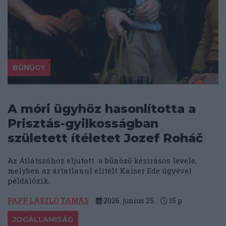
BŰNÜGY
A móri ügyhöz hasonlította a
Prisztás-gyilkosságban
született ítéletet Jozef Roháč
Az Átlátszóhoz eljutott a bűnöző kézírásos levele,
melyben az ártatlanul elítélt Kaiser Ede ügyével
példálózik.
PAPP LÁSZLÓ TAMÁS
2026. június 25.
15
p
JOGÁLLAMISÁG