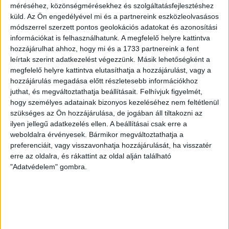
A díjátadóra május 27-én került sor, az eseményen a
méréséhez, közönségmérésekhez és szolgáltatásfejlesztéshez
444.hu, a 24.hu, a WMN és a Nők Lapja Café újságíróit
küld.
Az Ön engedélyével mi és a partnereink eszközleolvasásos
díjazták.
módszerrel szerzett pontos geolokációs adatokat és azonosítási
információkat is felhasználhatunk. A megfelelő helyre kattintva
SZABÓ-GÖDRI RITA
2026. május 27.
3
p
hozzájárulhat ahhoz, hogy mi és a 1733 partnereink a fent
leírtak szerint adatkezelést végezzünk. Másik lehetőségként a
NEMZETKÖZI EGYÜTTMŰKÖDÉS RENDSZERE
megfelelő helyre kattintva elutasíthatja a hozzájárulást, vagy a
Tóth Gabival és Kocsis Mátéval
hozzájárulás megadása előtt részletesebb információkhoz
juthat, és megváltoztathatja beállításait.
Felhívjuk figyelmét,
vonult a Békemeneten a
hogy személyes adatainak bizonyos kezeléséhez nem feltétlenül
körözött lengyel politikust
szükséges az Ön hozzájárulása, de jogában áll tiltakozni az
szállásoló testvérpár tagja
ilyen jellegű adatkezelés ellen. A beállításai csak erre a
weboldalra érvényesek. Bármikor megváltoztathatja a
preferenciáit, vagy visszavonhatja hozzájárulását, ha visszatér
A Fidesz-szimpatizánsok tavalyi Békemenet-
erre az oldalra, és rákattint az oldal alján található
felvonulásán Tóth Gabi énekesnő és a fideszes
"Adatvédelem" gombra.
politikus Kocsis Máté között vonult a Marcin
Romanowskinak szállást adó testvérpár egyik tagja,
Párkai Dávid.
SARKADI NAGY MÁRTON
2026. május 26.
5
p