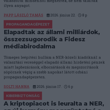
válaszolta: mindenhol megnézték, de nem találtak
ilyen anyagot.
PAPP LÁSZLÓ TAMÁS
2026. június 22.
8
p
PROPAGANDAGÉPEZET
Elapadtak az állami milliárdok,
összezsugorodik a Fidesz
médiabirodalma
Tömeges leépítési hullám a NER-közeli kiadóknál: a
választási vereséggel elapadó állami hirdetési pénzek
miatt lapbezárások, elbocsátások és megszorítások
söpörnek végig a szebb napokat látott orbáni
propagandagépezeten.
SOLTI HANNA
2026. június 17.
6
p
KIBERBIZTONSÁG
A kriptopiacot is leuralta a NER,