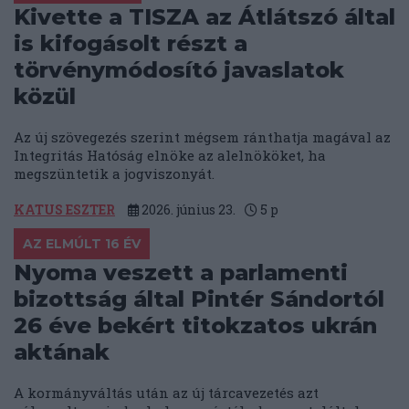
Kivette a TISZA az Átlátszó által
is kifogásolt részt a
törvénymódosító javaslatok
közül
Az új szövegezés szerint mégsem ránthatja magával az
Integritás Hatóság elnöke az alelnököket, ha
megszüntetik a jogviszonyát.
KATUS ESZTER
2026. június 23.
5
p
AZ ELMÚLT 16 ÉV
Nyoma veszett a parlamenti
bizottság által Pintér Sándortól
26 éve bekért titokzatos ukrán
aktának
A kormányváltás után az új tárcavezetés azt