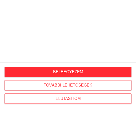
BELEEGYEZEM
KÖZÜGY AJÁNLÓ
TOVÁBBI LEHETŐSÉGEK
2026. augusztus 7.
ELUTASÍTOM
Félmilliárd forintot kapott a CÖF
„magyarországi vállalkozásoktól” 2025-
ben
2026. augusztus 6.