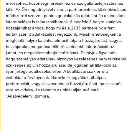
A díjátadóra május 27-én került sor, az eseményen a
méréséhez, közönségmérésekhez és szolgáltatásfejlesztéshez
444.hu, a 24.hu, a WMN és a Nők Lapja Café újságíróit
küld.
Az Ön engedélyével mi és a partnereink eszközleolvasásos
díjazták.
módszerrel szerzett pontos geolokációs adatokat és azonosítási
információkat is felhasználhatunk. A megfelelő helyre kattintva
SZABÓ-GÖDRI RITA
2026. május 27.
3
p
hozzájárulhat ahhoz, hogy mi és a 1733 partnereink a fent
leírtak szerint adatkezelést végezzünk. Másik lehetőségként a
NEMZETKÖZI EGYÜTTMŰKÖDÉS RENDSZERE
megfelelő helyre kattintva elutasíthatja a hozzájárulást, vagy a
Tóth Gabival és Kocsis Mátéval
hozzájárulás megadása előtt részletesebb információkhoz
juthat, és megváltoztathatja beállításait.
Felhívjuk figyelmét,
vonult a Békemeneten a
hogy személyes adatainak bizonyos kezeléséhez nem feltétlenül
körözött lengyel politikust
szükséges az Ön hozzájárulása, de jogában áll tiltakozni az
szállásoló testvérpár tagja
ilyen jellegű adatkezelés ellen. A beállításai csak erre a
weboldalra érvényesek. Bármikor megváltoztathatja a
preferenciáit, vagy visszavonhatja hozzájárulását, ha visszatér
A Fidesz-szimpatizánsok tavalyi Békemenet-
erre az oldalra, és rákattint az oldal alján található
felvonulásán Tóth Gabi énekesnő és a fideszes
"Adatvédelem" gombra.
politikus Kocsis Máté között vonult a Marcin
Romanowskinak szállást adó testvérpár egyik tagja,
Párkai Dávid.
SARKADI NAGY MÁRTON
2026. május 26.
5
p