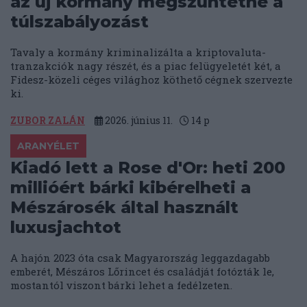
az új kormány megszüntetné a
túlszabályozást
Tavaly a kormány kriminalizálta a kriptovaluta-
tranzakciók nagy részét, és a piac felügyeletét két, a
Fidesz-közeli céges világhoz köthető cégnek szervezte
ki.
ZUBOR ZALÁN
2026. június 11.
14
p
ARANYÉLET
Kiadó lett a Rose d'Or: heti 200
millióért bárki kibérelheti a
Mészárosék által használt
luxusjachtot
A hajón 2023 óta csak Magyarország leggazdagabb
emberét, Mészáros Lőrincet és családját fotózták le,
mostantól viszont bárki lehet a fedélzeten.