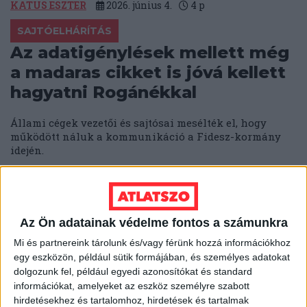
KATUS ESZTER
2026. június 4.
4
p
SAJTÓELHÁRÍTÁS
Az adatigénylések mellett még
a madaras cikket is jóvá kellett
hagyatni Rogánékkal
Állami cégek vezetői és sajtósai mesélték el, hogy
működött náluk a kommunikáció a Fidesz-kormány
idején.
ZIMRE ZSUZSA
2026. június 3.
5
p
MÉDIA
A TASZ, a 24.hu, a 444, a WMN
Az Ön adatainak védelme fontos a számunkra
és a Nők Lapja Café újságírói
Mi és partnereink tárolunk és/vagy férünk hozzá információkhoz
egy eszközön, például sütik formájában, és személyes adatokat
kapták idén a Szegénységről
dolgozunk fel, például egyedi azonosítókat és standard
méltósággal sajtódíjat
információkat, amelyeket az eszköz személyre szabott
hirdetésekhez és tartalomhoz, hirdetések és tartalmak