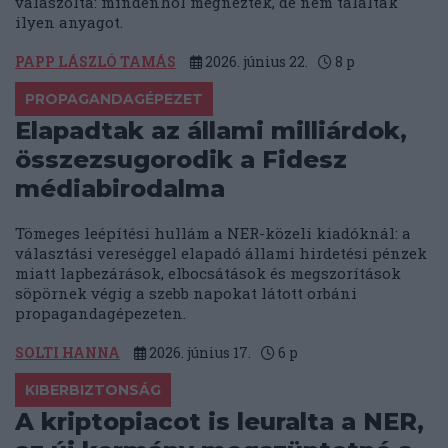
válaszolta: mindenhol megnézték, de nem találtak
ilyen anyagot.
PAPP LÁSZLÓ TAMÁS
2026. június 22.
8
p
PROPAGANDAGÉPEZET
Elapadtak az állami milliárdok,
összezsugorodik a Fidesz
médiabirodalma
Tömeges leépítési hullám a NER-közeli kiadóknál: a
választási vereséggel elapadó állami hirdetési pénzek
miatt lapbezárások, elbocsátások és megszorítások
söpörnek végig a szebb napokat látott orbáni
propagandagépezeten.
SOLTI HANNA
2026. június 17.
6
p
KIBERBIZTONSÁG
A kriptopiacot is leuralta a NER,