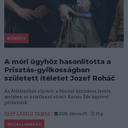
BŰNÜGY
A móri ügyhöz hasonlította a
Prisztás-gyilkosságban
született ítéletet Jozef Roháč
Az Átlátszóhoz eljutott a bűnöző kézírásos levele,
melyben az ártatlanul elítélt Kaiser Ede ügyével
példálózik.
PAPP LÁSZLÓ TAMÁS
2026. június 25.
15
p
JOGÁLLAMISÁG