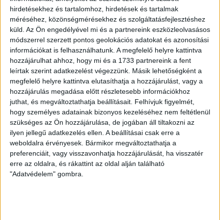
A díjátadóra május 27-én került sor, az eseményen a
hirdetésekhez és tartalomhoz, hirdetések és tartalmak
444.hu, a 24.hu, a WMN és a Nők Lapja Café újságíróit
méréséhez, közönségmérésekhez és szolgáltatásfejlesztéshez
díjazták.
küld.
Az Ön engedélyével mi és a partnereink eszközleolvasásos
módszerrel szerzett pontos geolokációs adatokat és azonosítási
SZABÓ-GÖDRI RITA
2026. május 27.
3
p
információkat is felhasználhatunk. A megfelelő helyre kattintva
hozzájárulhat ahhoz, hogy mi és a 1733 partnereink a fent
NEMZETKÖZI EGYÜTTMŰKÖDÉS RENDSZERE
leírtak szerint adatkezelést végezzünk. Másik lehetőségként a
Tóth Gabival és Kocsis Mátéval
megfelelő helyre kattintva elutasíthatja a hozzájárulást, vagy a
vonult a Békemeneten a
hozzájárulás megadása előtt részletesebb információkhoz
juthat, és megváltoztathatja beállításait.
Felhívjuk figyelmét,
körözött lengyel politikust
hogy személyes adatainak bizonyos kezeléséhez nem feltétlenül
szállásoló testvérpár tagja
szükséges az Ön hozzájárulása, de jogában áll tiltakozni az
ilyen jellegű adatkezelés ellen. A beállításai csak erre a
A Fidesz-szimpatizánsok tavalyi Békemenet-
weboldalra érvényesek. Bármikor megváltoztathatja a
felvonulásán Tóth Gabi énekesnő és a fideszes
preferenciáit, vagy visszavonhatja hozzájárulását, ha visszatér
politikus Kocsis Máté között vonult a Marcin
erre az oldalra, és rákattint az oldal alján található
Romanowskinak szállást adó testvérpár egyik tagja,
"Adatvédelem" gombra.
Párkai Dávid.
SARKADI NAGY MÁRTON
2026. május 26.
5
p