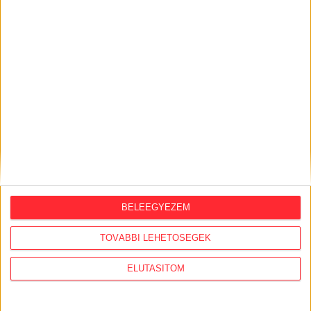
KÖZÜGY AJÁNLÓ
BELEEGYEZEM
2026. augusztus 7.
Félmilliárd forintot kapott a CÖF
TOVÁBBI LEHETŐSÉGEK
„magyarországi vállalkozásoktól” 2025-
ben
ELUTASÍTOM
2026. augusztus 6.