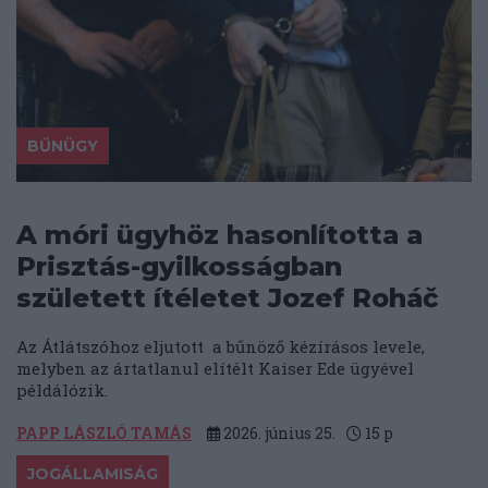
BŰNÜGY
A móri ügyhöz hasonlította a
Prisztás-gyilkosságban
született ítéletet Jozef Roháč
Az Átlátszóhoz eljutott a bűnöző kézírásos levele,
melyben az ártatlanul elítélt Kaiser Ede ügyével
példálózik.
PAPP LÁSZLÓ TAMÁS
2026. június 25.
15
p
JOGÁLLAMISÁG