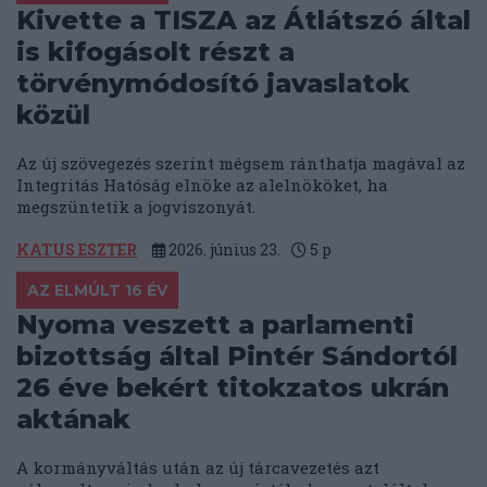
Kivette a TISZA az Átlátszó által
is kifogásolt részt a
törvénymódosító javaslatok
közül
Az új szövegezés szerint mégsem ránthatja magával az
Integritás Hatóság elnöke az alelnököket, ha
megszüntetik a jogviszonyát.
KATUS ESZTER
2026. június 23.
5
p
AZ ELMÚLT 16 ÉV
Nyoma veszett a parlamenti
bizottság által Pintér Sándortól
26 éve bekért titokzatos ukrán
aktának
A kormányváltás után az új tárcavezetés azt