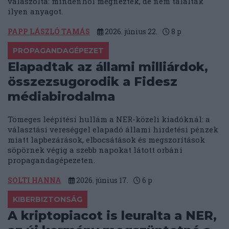
válaszolta: mindenhol megnézték, de nem találtak
ilyen anyagot.
PAPP LÁSZLÓ TAMÁS
2026. június 22.
8
p
PROPAGANDAGÉPEZET
Elapadtak az állami milliárdok,
összezsugorodik a Fidesz
médiabirodalma
Tömeges leépítési hullám a NER-közeli kiadóknál: a
választási vereséggel elapadó állami hirdetési pénzek
miatt lapbezárások, elbocsátások és megszorítások
söpörnek végig a szebb napokat látott orbáni
propagandagépezeten.
SOLTI HANNA
2026. június 17.
6
p
KIBERBIZTONSÁG
A kriptopiacot is leuralta a NER,