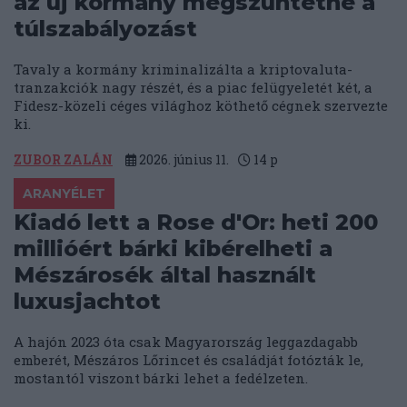
az új kormány megszüntetné a
túlszabályozást
Tavaly a kormány kriminalizálta a kriptovaluta-
tranzakciók nagy részét, és a piac felügyeletét két, a
Fidesz-közeli céges világhoz köthető cégnek szervezte
ki.
ZUBOR ZALÁN
2026. június 11.
14
p
ARANYÉLET
Kiadó lett a Rose d'Or: heti 200
millióért bárki kibérelheti a
Mészárosék által használt
luxusjachtot
A hajón 2023 óta csak Magyarország leggazdagabb
emberét, Mészáros Lőrincet és családját fotózták le,
mostantól viszont bárki lehet a fedélzeten.