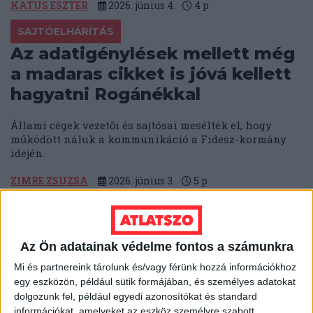
KATUS ESZTER
2026. június 4.
4
p
SAJTÓELHÁRÍTÁS
Az adatigénylések mellett még
a madaras cikket is jóvá kellett
hagyatni Rogánékkal
Állami cégek vezetői és sajtósai mesélték el, hogy
működött náluk a kommunikáció a Fidesz-kormány
idején.
ZIMRE ZSUZSA
2026. június 3.
5
p
MÉDIA
A TASZ, a 24.hu, a 444, a WMN
és a Nők Lapja Café újságírói
Az Ön adatainak védelme fontos a számunkra
kapták idén a Szegénységről
Mi és partnereink tárolunk és/vagy férünk hozzá információkhoz
egy eszközön, például sütik formájában, és személyes adatokat
méltósággal sajtódíjat
dolgozunk fel, például egyedi azonosítókat és standard
információkat, amelyeket az eszköz személyre szabott