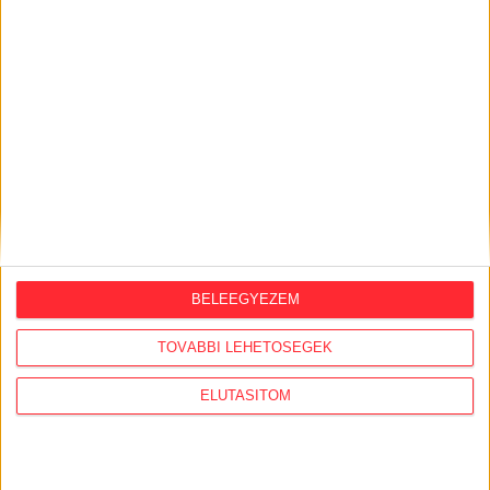
KÖZÜGY AJÁNLÓ
BELEEGYEZEM
2026. augusztus 7.
TOVÁBBI LEHETŐSÉGEK
Félmilliárd forintot kapott a CÖF
„magyarországi vállalkozásoktól” 2025-
ELUTASÍTOM
ben
2026. augusztus 6.