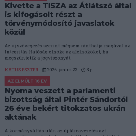
Kivette a TISZA az Átlátszó által
is kifogásolt részt a
törvénymódosító javaslatok
közül
Az új szövegezés szerint mégsem ránthatja magával az
Integritás Hatóság elnöke az alelnököket, ha
megszüntetik a jogviszonyát.
KATUS ESZTER
2026. június 23.
5
p
AZ ELMÚLT 16 ÉV
Nyoma veszett a parlamenti
bizottság által Pintér Sándortól
26 éve bekért titokzatos ukrán
aktának
A kormányváltás után az új tárcavezetés azt