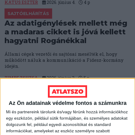
KATUS ESZTER
2026. június 4.
4
p
SAJTÓELHÁRÍTÁS
Az adatigénylések mellett még
a madaras cikket is jóvá kellett
hagyatni Rogánékkal
Állami cégek vezetői és sajtósai mesélték el, hogy
működött náluk a kommunikáció a Fidesz-kormány
idején.
ZIMRE ZSUZSA
2026. június 3.
5
p
MÉDIA
A TASZ, a 24.hu, a 444, a WMN
Az Ön adatainak védelme fontos a számunkra
és a Nők Lapja Café újságírói
Mi és partnereink tárolunk és/vagy férünk hozzá információkhoz
kapták idén a Szegénységről
egy eszközön, például sütik formájában, és személyes adatokat
méltósággal sajtódíjat
dolgozunk fel, például egyedi azonosítókat és standard
információkat, amelyeket az eszköz személyre szabott