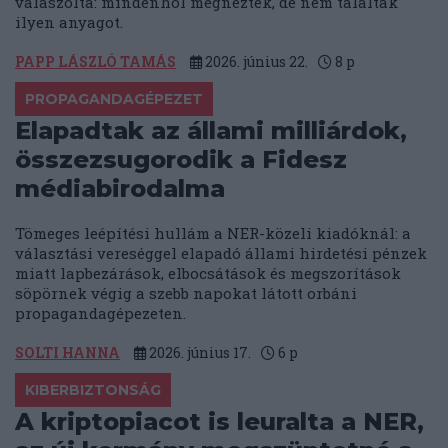
válaszolta: mindenhol megnézték, de nem találtak
ilyen anyagot.
PAPP LÁSZLÓ TAMÁS
2026. június 22.
8
p
PROPAGANDAGÉPEZET
Elapadtak az állami milliárdok,
összezsugorodik a Fidesz
médiabirodalma
Tömeges leépítési hullám a NER-közeli kiadóknál: a
választási vereséggel elapadó állami hirdetési pénzek
miatt lapbezárások, elbocsátások és megszorítások
söpörnek végig a szebb napokat látott orbáni
propagandagépezeten.
SOLTI HANNA
2026. június 17.
6
p
KIBERBIZTONSÁG
A kriptopiacot is leuralta a NER,