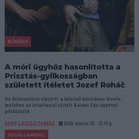
BŰNÜGY
A móri ügyhöz hasonlította a
Prisztás-gyilkosságban
született ítéletet Jozef Roháč
Az Átlátszóhoz eljutott a bűnöző kézírásos levele,
melyben az ártatlanul elítélt Kaiser Ede ügyével
példálózik.
PAPP LÁSZLÓ TAMÁS
2026. június 25.
15
p
JOGÁLLAMISÁG