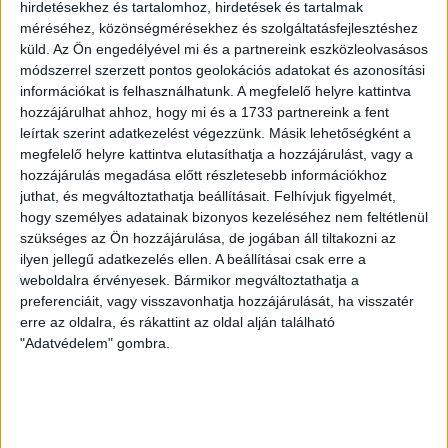
hirdetésekhez és tartalomhoz, hirdetések és tartalmak
A díjátadóra május 27-én került sor, az eseményen a
méréséhez, közönségmérésekhez és szolgáltatásfejlesztéshez
444.hu, a 24.hu, a WMN és a Nők Lapja Café újságíróit
küld.
Az Ön engedélyével mi és a partnereink eszközleolvasásos
díjazták.
módszerrel szerzett pontos geolokációs adatokat és azonosítási
SZABÓ-GÖDRI RITA
2026. május 27.
3
p
információkat is felhasználhatunk. A megfelelő helyre kattintva
hozzájárulhat ahhoz, hogy mi és a 1733 partnereink a fent
NEMZETKÖZI EGYÜTTMŰKÖDÉS RENDSZERE
leírtak szerint adatkezelést végezzünk. Másik lehetőségként a
Tóth Gabival és Kocsis Mátéval
megfelelő helyre kattintva elutasíthatja a hozzájárulást, vagy a
hozzájárulás megadása előtt részletesebb információkhoz
vonult a Békemeneten a
juthat, és megváltoztathatja beállításait.
Felhívjuk figyelmét,
körözött lengyel politikust
hogy személyes adatainak bizonyos kezeléséhez nem feltétlenül
szükséges az Ön hozzájárulása, de jogában áll tiltakozni az
szállásoló testvérpár tagja
ilyen jellegű adatkezelés ellen. A beállításai csak erre a
weboldalra érvényesek. Bármikor megváltoztathatja a
A Fidesz-szimpatizánsok tavalyi Békemenet-
preferenciáit, vagy visszavonhatja hozzájárulását, ha visszatér
felvonulásán Tóth Gabi énekesnő és a fideszes
erre az oldalra, és rákattint az oldal alján található
politikus Kocsis Máté között vonult a Marcin
"Adatvédelem" gombra.
Romanowskinak szállást adó testvérpár egyik tagja,
Párkai Dávid.
SARKADI NAGY MÁRTON
2026. május 26.
5
p