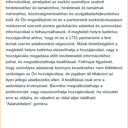
vegzálás” – Karácsony Gergely a
információkat, amelyeket az eszköz személyre szabott
hirdetésekhez és tartalomhoz, hirdetések és tartalmak
kormányzati
méréséhez, közönségmérésekhez és szolgáltatásfejlesztéshez
lejáratókampányokról
küld.
Az Ön engedélyével mi és a partnereink eszközleolvasásos
módszerrel szerzett pontos geolokációs adatokat és azonosítási
Az elmúlt években követték, megfigyelték, lehallgatták,
információkat is felhasználhatunk. A megfelelő helyre kattintva
kollégáit és családtagjait is szekálták, nettó
hozzájárulhat ahhoz, hogy mi és a 1731 partnereink a fent
hazugságokat és kamuügyeket terjesztettek róla, és a
leírtak szerint adatkezelést végezzünk. Másik lehetőségként a
lejárató akciók hitelesítése céljából a nyomozó
megfelelő helyre kattintva elutasíthatja a hozzájárulást, vagy a
hatóságokat is felhasználta a kormánypropaganda -
hozzájárulás megadása előtt részletesebb információkhoz
mondja a főpolgármester.
juthat, és megváltoztathatja beállításait.
Felhívjuk figyelmét,
hogy személyes adatainak bizonyos kezeléséhez nem feltétlenül
BODOKY TAMÁS
2026. május 22.
6
p
szükséges az Ön hozzájárulása, de jogában áll tiltakozni az
ilyen jellegű adatkezelés ellen. A beállításai csak erre a
KÖRNYEZETVÉDELEM
weboldalra érvényesek. Bármikor megváltoztathatja a
A jövő nemzedékekért emeltek
preferenciáit, vagy visszavonhatja hozzájárulását, ha visszatér
szót a „rendszerváltozás
erre az oldalra, és rákattint az oldal alján található
"Adatvédelem" gombra.
forgatókönyvének" írói
Közös nyilatkozatot fogalmazott meg közel harminc
szakértő, akik az ombudsmanok önálló jogállásának