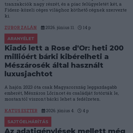
tranzakciók nagy részét, és a piac felügyeletét két, a
Fidesz-közeli céges világhoz köthető cégnek szervezte
ki.
ZUBOR ZALÁN
2026. június 11.
14
p
ARANYÉLET
Kiadó lett a Rose d'Or: heti 200
millióért bárki kibérelheti a
Mészárosék által használt
luxusjachtot
A hajón 2023 óta csak Magyarország leggazdagabb
emberét, Mészáros Lőrincet és családját fotózták le,
mostantól viszont bárki lehet a fedélzeten.
KATUS ESZTER
2026. június 4.
4
p
SAJTÓELHÁRÍTÁS
Az adatigénylések mellett még