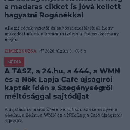
a madaras cikket is jóvá kellett
hagyatni Rogánékkal
Állami cégek vezetői és sajtósai mesélték el, hogy
működött náluk a kommunikáció a Fidesz-kormány
idején.
ZIMRE ZSUZSA
2026. június 3.
5
p
MÉDIA
A TASZ, a 24.hu, a 444, a WMN
és a Nők Lapja Café újságírói
kapták idén a Szegénységről
méltósággal sajtódíjat
A díjátadóra május 27-én került sor, az eseményen a
444.hu, a 24.hu, a WMN és a Nők Lapja Café újságíróit
díjazták.