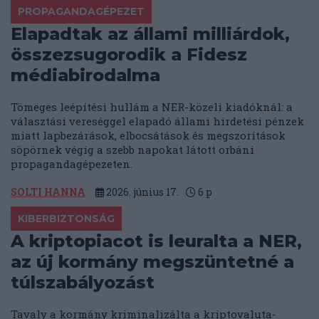
PROPAGANDAGÉPEZET
Elapadtak az állami milliárdok,
összezsugorodik a Fidesz
médiabirodalma
Tömeges leépítési hullám a NER-közeli kiadóknál: a
választási vereséggel elapadó állami hirdetési pénzek
miatt lapbezárások, elbocsátások és megszorítások
söpörnek végig a szebb napokat látott orbáni
propagandagépezeten.
SOLTI HANNA
2026. június 17.
6
p
KIBERBIZTONSÁG
A kriptopiacot is leuralta a NER,
az új kormány megszüntetné a
túlszabályozást
Tavaly a kormány kriminalizálta a kriptovaluta-