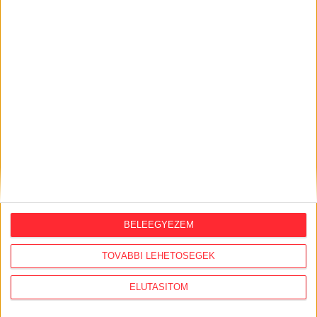
KÖZÜGY AJÁNLÓ
2026. július 28.
BELEEGYEZEM
A Tisza-kormány belügyminisztere nem
akarja kivizsgálni a NER-korszakban
TOVÁBBI LEHETŐSÉGEK
megtiltott Portik-interjú ügyét
ELUTASÍTOM
2026. július 27.