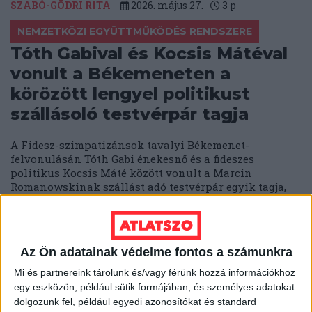
SZABÓ-GÖDRI RITA
2026. május 27.
3
p
NEMZETKÖZI EGYÜTTMŰKÖDÉS RENDSZERE
Tóth Gabival és Kocsis Mátéval
vonult a Békemeneten a
körözött lengyel politikust
szállásoló testvérpár tagja
A Fidesz-szimpatizánsok tavalyi Békemenet-
felvonulásán Tóth Gabi énekesnő és a fideszes
politikus Kocsis Máté között vonult a Marcin
Romanowskinak szállást adó testvérpár egyik tagja,
Párkai Dávid.
SARKADI NAGY MÁRTON
2026. május 26.
5
p
Az Ön adatainak védelme fontos a számunkra
AZ ELMÚLT 16 ÉV
„Volt minden: autós követés,
Mi és partnereink tárolunk és/vagy férünk hozzá információkhoz
egy eszközön, például sütik formájában, és személyes adatokat
megfigyelés, lehallgatás,
dolgozunk fel, például egyedi azonosítókat és standard