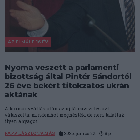
AZ ELMÚLT 16 ÉV
Nyoma veszett a parlamenti
bizottság által Pintér Sándortól
26 éve bekért titokzatos ukrán
aktának
A kormányváltás után az új tárcavezetés azt
válaszolta: mindenhol megnézték, de nem találtak
ilyen anyagot.
PAPP LÁSZLÓ TAMÁS
2026. június 22.
8
p