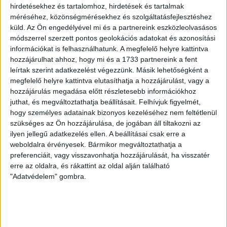
A díjátadóra május 27-én került sor, az eseményen a
hirdetésekhez és tartalomhoz, hirdetések és tartalmak
444.hu, a 24.hu, a WMN és a Nők Lapja Café újságíróit
méréséhez, közönségmérésekhez és szolgáltatásfejlesztéshez
díjazták.
küld.
Az Ön engedélyével mi és a partnereink eszközleolvasásos
módszerrel szerzett pontos geolokációs adatokat és azonosítási
SZABÓ-GÖDRI RITA
2026. május 27.
3
p
információkat is felhasználhatunk. A megfelelő helyre kattintva
hozzájárulhat ahhoz, hogy mi és a 1733 partnereink a fent
NEMZETKÖZI EGYÜTTMŰKÖDÉS RENDSZERE
leírtak szerint adatkezelést végezzünk. Másik lehetőségként a
Tóth Gabival és Kocsis Mátéval
megfelelő helyre kattintva elutasíthatja a hozzájárulást, vagy a
hozzájárulás megadása előtt részletesebb információkhoz
vonult a Békemeneten a
juthat, és megváltoztathatja beállításait.
Felhívjuk figyelmét,
körözött lengyel politikust
hogy személyes adatainak bizonyos kezeléséhez nem feltétlenül
szállásoló testvérpár tagja
szükséges az Ön hozzájárulása, de jogában áll tiltakozni az
ilyen jellegű adatkezelés ellen. A beállításai csak erre a
weboldalra érvényesek. Bármikor megváltoztathatja a
A Fidesz-szimpatizánsok tavalyi Békemenet-
preferenciáit, vagy visszavonhatja hozzájárulását, ha visszatér
felvonulásán Tóth Gabi énekesnő és a fideszes
erre az oldalra, és rákattint az oldal alján található
politikus Kocsis Máté között vonult a Marcin
"Adatvédelem" gombra.
Romanowskinak szállást adó testvérpár egyik tagja,
Párkai Dávid.
SARKADI NAGY MÁRTON
2026. május 26.
5
p