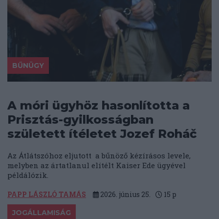
BŰNÜGY
A móri ügyhöz hasonlította a
Prisztás-gyilkosságban
született ítéletet Jozef Roháč
Az Átlátszóhoz eljutott a bűnöző kézírásos levele,
melyben az ártatlanul elítélt Kaiser Ede ügyével
példálózik.
PAPP LÁSZLÓ TAMÁS
2026. június 25.
15
p
JOGÁLLAMISÁG