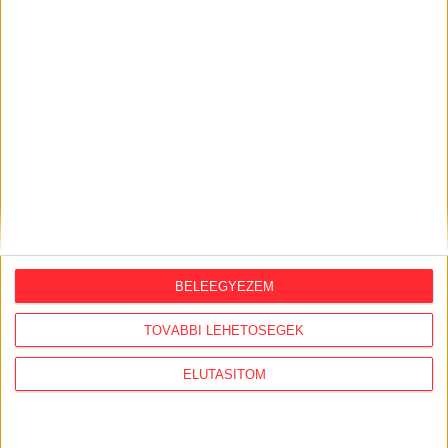
KÖZÜGY AJÁNLÓ
BELEEGYEZEM
2026. augusztus 7.
TOVÁBBI LEHETŐSÉGEK
Félmilliárd forintot kapott a CÖF
„magyarországi vállalkozásoktól” 2025-
ELUTASÍTOM
ben
2026. augusztus 6.