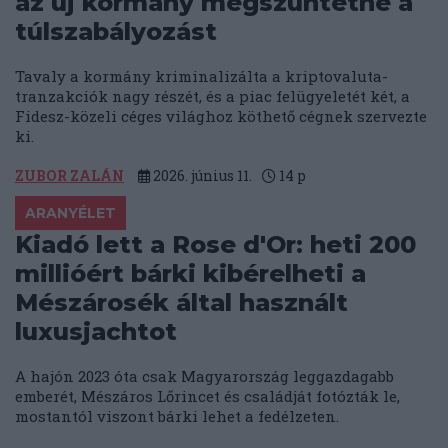
az új kormány megszüntetné a
túlszabályozást
Tavaly a kormány kriminalizálta a kriptovaluta-
tranzakciók nagy részét, és a piac felügyeletét két, a
Fidesz-közeli céges világhoz köthető cégnek szervezte
ki.
ZUBOR ZALÁN
2026. június 11.
14
p
ARANYÉLET
Kiadó lett a Rose d'Or: heti 200
millióért bárki kibérelheti a
Mészárosék által használt
luxusjachtot
A hajón 2023 óta csak Magyarország leggazdagabb
emberét, Mészáros Lőrincet és családját fotózták le,
mostantól viszont bárki lehet a fedélzeten.