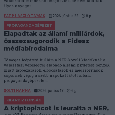
válaszolta: mindenhol megnézték, de nem találtak
ilyen anyagot.
PAPP LÁSZLÓ TAMÁS
2026. június 22.
8
p
PROPAGANDAGÉPEZET
Elapadtak az állami milliárdok,
összezsugorodik a Fidesz
médiabirodalma
Tömeges leépítési hullám a NER-közeli kiadóknál: a
választási vereséggel elapadó állami hirdetési pénzek
miatt lapbezárások, elbocsátások és megszorítások
söpörnek végig a szebb napokat látott orbáni
propagandagépezeten.
SOLTI HANNA
2026. június 17.
6
p
KIBERBIZTONSÁG
A kriptopiacot is leuralta a NER,