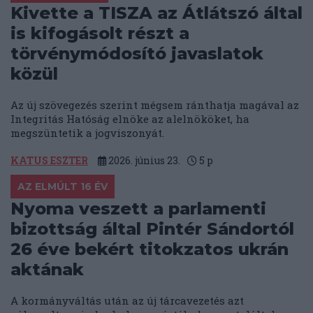
Kivette a TISZA az Átlátszó által
is kifogásolt részt a
törvénymódosító javaslatok
közül
Az új szövegezés szerint mégsem ránthatja magával az
Integritás Hatóság elnöke az alelnököket, ha
megszüntetik a jogviszonyát.
KATUS ESZTER
2026. június 23.
5
p
AZ ELMÚLT 16 ÉV
Nyoma veszett a parlamenti
bizottság által Pintér Sándortól
26 éve bekért titokzatos ukrán
aktának
A kormányváltás után az új tárcavezetés azt