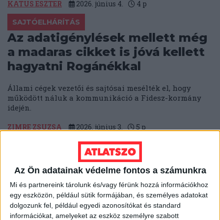
KATUS ESZTER
2026. június 4.
4
p
SAJTÓELHÁRÍTÁS
Az adatigénylések mellett még
a madaras cikket is jóvá kellett
hagyatni Rogánékkal
Állami cégek vezetői és sajtósai mesélték el, hogy
működött náluk a kommunikáció a Fidesz-kormány
idején.
ZIMRE ZSUZSA
2026. június 3.
5
p
MÉDIA
A TASZ, a 24.hu, a 444, a WMN
Az Ön adatainak védelme fontos a számunkra
és a Nők Lapja Café újságírói
Mi és partnereink tárolunk és/vagy férünk hozzá információkhoz
kapták idén a Szegénységről
egy eszközön, például sütik formájában, és személyes adatokat
méltósággal sajtódíjat
dolgozunk fel, például egyedi azonosítókat és standard
információkat, amelyeket az eszköz személyre szabott