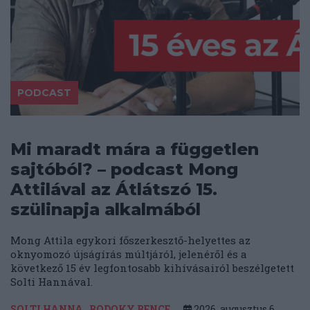
PODCAST
Mi maradt mára a független
sajtóból? – podcast Mong
Attilával az Átlátszó 15.
szülinapja alkalmából
Mong Attila egykori főszerkesztő-helyettes az
oknyomozó újságírás múltjáról, jelenéről és a
következő 15 év legfontosabb kihívásairól beszélgetett
Solti Hannával.
SOLTI HANNA
BODOKY BENCE
2026. augusztus 6.