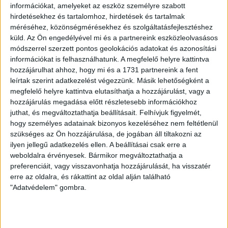
információkat, amelyeket az eszköz személyre szabott
3
p
hirdetésekhez és tartalomhoz, hirdetések és tartalmak
AZ ELMÚLT 16 ÉV
méréséhez, közönségmérésekhez és szolgáltatásfejlesztéshez
Megszűnik a
küld.
Az Ön engedélyével mi és a partnereink eszközleolvasásos
módszerrel szerzett pontos geolokációs adatokat és azonosítási
Szuverenitásvédelmi Hivatal,
információkat is felhasználhatunk. A megfelelő helyre kattintva
Lánczi Tamás végkielégítést
hozzájárulhat ahhoz, hogy mi és a 1731 partnereink a fent
sem kap
leírtak szerint adatkezelést végezzünk. Másik lehetőségként a
megfelelő helyre kattintva elutasíthatja a hozzájárulást, vagy a
hozzájárulás megadása előtt részletesebb információkhoz
Az Országgyűlés megszüntette a Szuverenitásvédelmi
juthat, és megváltoztathatja beállításait.
Felhívjuk figyelmét,
Hivatalt, amely az elmúlt két évben többek között az
hogy személyes adatainak bizonyos kezeléséhez nem feltétlenül
Átlátszó ellen is vizsgálatot indított. Videó.
szükséges az Ön hozzájárulása, de jogában áll tiltakozni az
SOLTI HANNA
2026. június 30.
2
p
ilyen jellegű adatkezelés ellen. A beállításai csak erre a
weboldalra érvényesek. Bármikor megváltoztathatja a
POLGÁRI ENGEDETLENSÉG
preferenciáit, vagy visszavonhatja hozzájárulását, ha visszatér
erre az oldalra, és rákattint az oldal alján található
Ünnep lett a tiltakozásból egy
"Adatvédelem" gombra.
évvel a betiltott Pride után
Egy évvel a betiltott, rekordrészvételű Pride után
felszabadultabb, kevésbé kormányellenes hangulatban