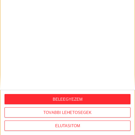
KÖZÜGY AJÁNLÓ
2026. június 23.
BELEEGYEZEM
Kivette a TISZA az Átlátszó által is
kifogásolt részt a törvénymódosító
TOVÁBBI LEHETŐSÉGEK
javaslatok közül
ELUTASÍTOM
2026. június 22.