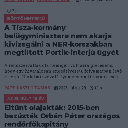
2
p
BÖRTÖNINTERJÚ
A Tisza-kormány
belügyminisztere nem akarja
kivizsgálni a NER-korszakban
megtiltott Portik-interjú ügyét
A rendszerváltás óta nemigen volt arra precedens,
hogy egy hivatalosan engedélyezett, folyamatban lévő
interjút "hatalmi szóval" ilyen módon tiltsanak meg.
PAPP LÁSZLÓ TAMÁS
2026. július 28.
13
p
AZ ELMÚLT 16 ÉV
Eltűnt olajakták: 2015-ben
bezúzták Orbán Péter országos
rendőrfőkapitány