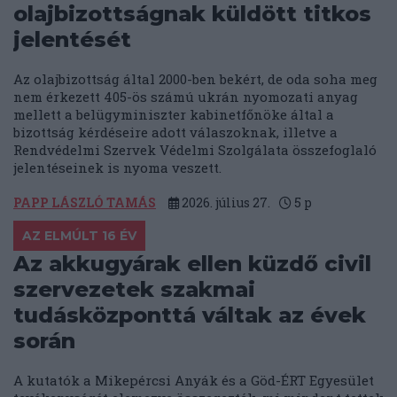
olajbizottságnak küldött titkos
jelentését
Az olajbizottság által 2000-ben bekért, de oda soha meg
nem érkezett 405-ös számú ukrán nyomozati anyag
mellett a belügyminiszter kabinetfőnöke által a
bizottság kérdéseire adott válaszoknak, illetve a
Rendvédelmi Szervek Védelmi Szolgálata összefoglaló
jelentéseinek is nyoma veszett.
PAPP LÁSZLÓ TAMÁS
2026. július 27.
5
p
AZ ELMÚLT 16 ÉV
Az akkugyárak ellen küzdő civil
szervezetek szakmai
tudásközponttá váltak az évek
során
A kutatók a Mikepércsi Anyák és a Göd-ÉRT Egyesület