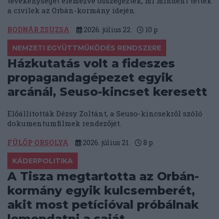
tevékenységét elemezve összegezték, mi mindent tettek
a civilek az Orbán-kormány idején.
BODNÁR ZSUZSA
2026. július 22.
10
p
NEMZETI EGYÜTTMŰKÖDÉS RENDSZERE
Házkutatás volt a fideszes
propagandagépezet egyik
arcánál, Seuso-kincset keresett
Előállították Dézsy Zoltánt, a Seuso-kincsekről szóló
dokumentumfilmek rendezőjét.
FÜLÖP ORSOLYA
2026. július 21.
8
p
KÁDERPOLITIKA
A Tisza megtartotta az Orbán-
kormány egyik kulcsemberét,
akit most petícióval próbálnak
lemondatni a saját