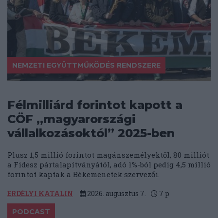
NEMZETI EGYÜTTMŰKÖDÉS RENDSZERE
Félmilliárd forintot kapott a
CÖF „magyarországi
vállalkozásoktól” 2025-ben
Plusz 1,5 millió forintot magánszemélyektől, 80 milliót
a Fidesz pártalapítványától, adó 1%-ból pedig 4,5 millió
forintot kaptak a Békemenetek szervezői.
ERDÉLYI KATALIN
2026. augusztus 7.
7
p
PODCAST