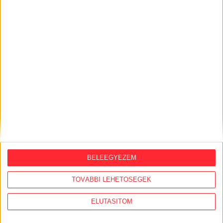
KÖZÜGY AJÁNLÓ
BELEEGYEZEM
2026. június 25.
TOVÁBBI LEHETŐSÉGEK
A móri ügyhöz hasonlította a Prisztás-
gyilkosságban született ítéletet Jozef
ELUTASÍTOM
Roháč