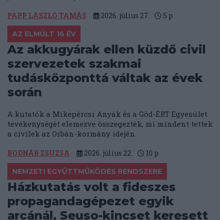
PAPP LÁSZLÓ TAMÁS
2026. július 27.
5
p
AZ ELMÚLT 16 ÉV
Az akkugyárak ellen küzdő civil
szervezetek szakmai
tudásközponttá váltak az évek
során
A kutatók a Mikepércsi Anyák és a Göd-ÉRT Egyesület
tevékenységét elemezve összegezték, mi mindent tettek
a civilek az Orbán-kormány idején.
BODNÁR ZSUZSA
2026. július 22.
10
p
NEMZETI EGYÜTTMŰKÖDÉS RENDSZERE
Házkutatás volt a fideszes
propagandagépezet egyik
arcánál, Seuso-kincset keresett