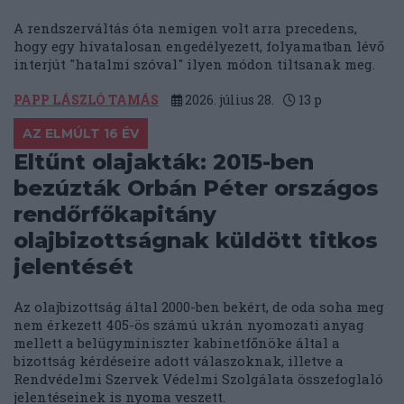
A rendszerváltás óta nemigen volt arra precedens,
hogy egy hivatalosan engedélyezett, folyamatban lévő
interjút "hatalmi szóval" ilyen módon tiltsanak meg.
PAPP LÁSZLÓ TAMÁS
2026. július 28.
13
p
AZ ELMÚLT 16 ÉV
Eltűnt olajakták: 2015-ben
bezúzták Orbán Péter országos
rendőrfőkapitány
olajbizottságnak küldött titkos
jelentését
Az olajbizottság által 2000-ben bekért, de oda soha meg
nem érkezett 405-ös számú ukrán nyomozati anyag
mellett a belügyminiszter kabinetfőnöke által a
bizottság kérdéseire adott válaszoknak, illetve a
Rendvédelmi Szervek Védelmi Szolgálata összefoglaló
jelentéseinek is nyoma veszett.