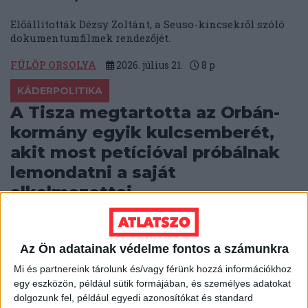
Előállították Dézsy Zoltánt, a Seuso-kincsekről szóló
dokumentumfilmek rendezőjét.
FÜLÖP ORSOLYA
2026. július 21.
8
p
KÁDERPOLITIKA
A Tisza megtartotta az Orbán-
kormány egyik kulcsemberét,
akit most petícióval próbálnak
lemondatni a saját
alkalmazottai
A Tisza-kormány egyik első vitatott kinevezése lett az
Elios-ügyben is érintett veterán fideszes, Nemcsok
Az Ön adatainak védelme fontos a számunkra
Dénes államtitkári kinevezése, ami ellen már kétezren
tiltakoznak.
Mi és partnereink tárolunk és/vagy férünk hozzá információkhoz
egy eszközön, például sütik formájában, és személyes adatokat
SOLTI HANNA
2026. július 20.
8
p
dolgozunk fel, például egyedi azonosítókat és standard