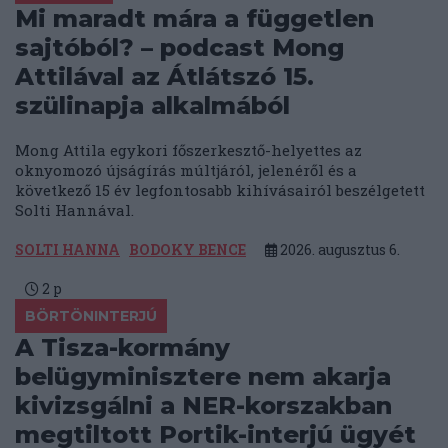
Mi maradt mára a független
sajtóból? – podcast Mong
Attilával az Átlátszó 15.
szülinapja alkalmából
Mong Attila egykori főszerkesztő-helyettes az
oknyomozó újságírás múltjáról, jelenéről és a
következő 15 év legfontosabb kihívásairól beszélgetett
Solti Hannával.
SOLTI HANNA
BODOKY BENCE
2026. augusztus 6.
2
p
BÖRTÖNINTERJÚ
A Tisza-kormány
belügyminisztere nem akarja
kivizsgálni a NER-korszakban
megtiltott Portik-interjú ügyét