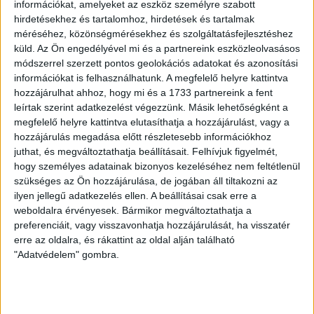
információkat, amelyeket az eszköz személyre szabott
KLÍMAVÁLTOZÁS
hirdetésekhez és tartalomhoz, hirdetések és tartalmak
Elfogyott az ivóvíz, két napig
méréséhez, közönségmérésekhez és szolgáltatásfejlesztéshez
nem jött semmi a szadai
küld.
Az Ön engedélyével mi és a partnereink eszközleolvasásos
módszerrel szerzett pontos geolokációs adatokat és azonosítási
csapokból
információkat is felhasználhatunk. A megfelelő helyre kattintva
hozzájárulhat ahhoz, hogy mi és a 1733 partnereink a fent
A Pest megyei nagyközségben bő két napig a DMRV Zrt.
leírtak szerint adatkezelést végezzünk. Másik lehetőségként a
lajtos kocsikkal, a honvédség zacskós vízzel
megfelelő helyre kattintva elutasíthatja a hozzájárulást, vagy a
biztosította a lakosság ivóvíz-ellátását. Videóriport.
hozzájárulás megadása előtt részletesebb információkhoz
juthat, és megváltoztathatja beállításait.
Felhívjuk figyelmét,
ERDÉLYI KATALIN
BODOKY BENCE
2026. július 2.
hogy személyes adatainak bizonyos kezeléséhez nem feltétlenül
szükséges az Ön hozzájárulása, de jogában áll tiltakozni az
3
p
ilyen jellegű adatkezelés ellen. A beállításai csak erre a
AZ ELMÚLT 16 ÉV
weboldalra érvényesek. Bármikor megváltoztathatja a
Megszűnik a
preferenciáit, vagy visszavonhatja hozzájárulását, ha visszatér
erre az oldalra, és rákattint az oldal alján található
Szuverenitásvédelmi Hivatal,
"Adatvédelem" gombra.
Lánczi Tamás végkielégítést
sem kap