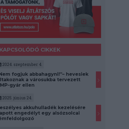
KAPCSOLÓDÓ CIKKEK
2024. szeptember 4.
Nem fogjuk abbahagyni!”– hevesiek
iltakoznak a városukba tervezett
MP-gyár ellen
2025. június 24.
eszélyes akkuhulladék kezelésére
apott engedélyt egy alsózsolcai
émfeldolgozó