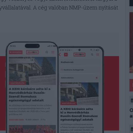
yvállalatával. A cég valóban NMP-üzem nyitását
O
a