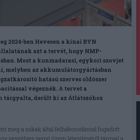
meg 2024-ben Hevesen a kínai BYN
llalatának azt a tervét, hogy NMP-
osban. Most a kunmadarasi, egykori szovjet
tni, melyben az akkumulátorgyártásban
gzatkárosító hatású szerves oldószer
acitással végeznék. A tervet a
tárgyalta, derült ki az Átlátszóhoz
t meg a sokak által felháborodással fogadott
egy veszélyes vegyi üzem létesítéséről tárgyal a