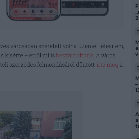
F
„
2
M
eves városában szeretett volna üzemet létesíteni,
e
v
s kísérte – erről mi is
beszámoltunk
. A város
teli szerződés felmondásáról döntött,
írta meg
a
M
–
1
A
a
t