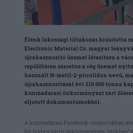
Élénk lakossági tiltakozás hiúsította 
Electronic Material Co. magyar leányvá
újrahasznosító üzemet létesítsen a vár
repülőtéren szeretne a cég üzemet nyi
használt N-metil-2-pirrolidon nevű, ma
újrahasznosítását évi 210 000 tonna kap
kunmadarasi önkormányzat zárt ülésen 
eljutott dokumentumokból.
A kunmadarasi Facebook-csoportokban jelen
hír, hogy a város önkormányzata „titokban” 