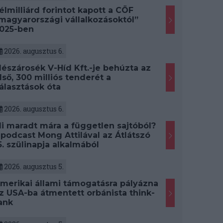
élmilliárd forintot kapott a CÖF
magyarországi vállalkozásoktól”
025-ben
2026. augusztus 6.
észárosék V-Híd Kft.-je behúzta az
lső, 300 milliós tenderét a
álasztások óta
2026. augusztus 6.
i maradt mára a független sajtóból?
 podcast Mong Attilával az Átlátszó
5. szülinapja alkalmából
2026. augusztus 5.
merikai állami támogatásra pályázna
z USA-ba átmentett orbánista think-
ank