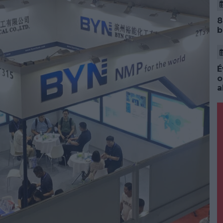
8
b
É
o
a