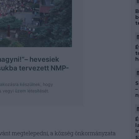
B
b
t
É
t
h
S
–
n
É
l
i
ívánt megtelepedni, a község önkormányzata
s