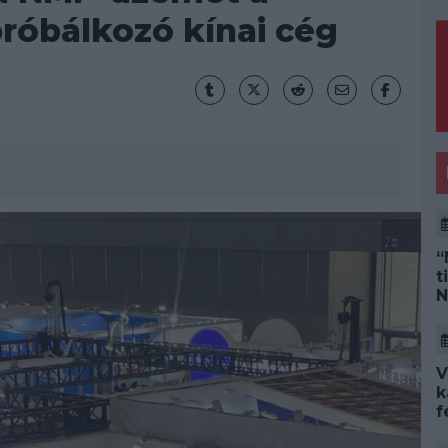
próbálkozó kínai cég
“
t
N
V
k
f