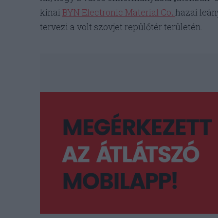
kínai
BYN Electronic Material Co
.
hazai leán
tervezi a volt szovjet repülőtér területén.