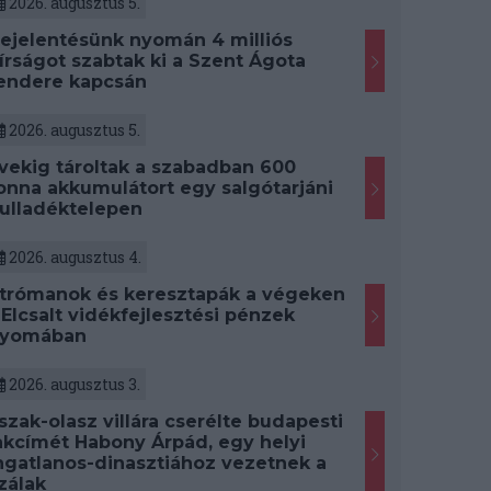
2026. augusztus 5.
ejelentésünk nyomán 4 milliós
írságot szabtak ki a Szent Ágota
endere kapcsán
2026. augusztus 5.
vekig tároltak a szabadban 600
onna akkumulátort egy salgótarjáni
ulladéktelepen
2026. augusztus 4.
trómanok és keresztapák a végeken
 Elcsalt vidékfejlesztési pénzek
yomában
2026. augusztus 3.
szak-olasz villára cserélte budapesti
akcímét Habony Árpád, egy helyi
ngatlanos-dinasztiához vezetnek a
zálak