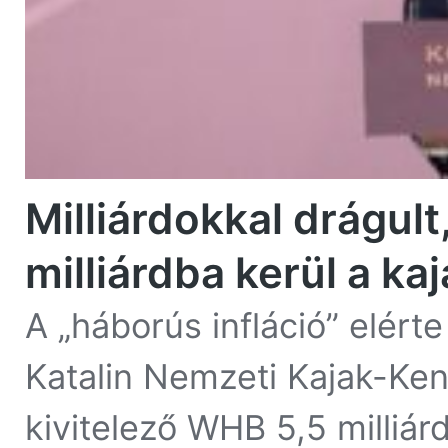
Milliárdokkal drágult
milliárdba kerül a k
A „háborús infláció” elért
Katalin Nemzeti Kajak-Ken
kivitelező WHB 5,5 milliár