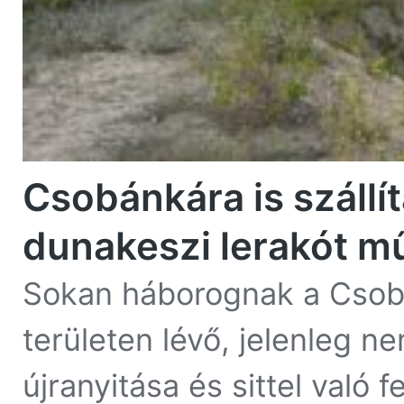
Csobánkára is szállít
dunakeszi lerakót m
Sokan háborognak a Csob
területen lévő, jelenleg 
újranyitása és sittel való f