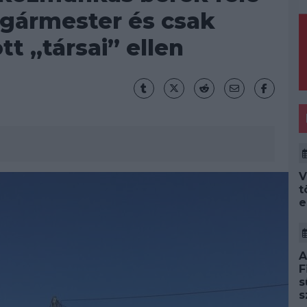
lgármester és csak
tt „társai” ellen
V
t
e
A
F
s
s