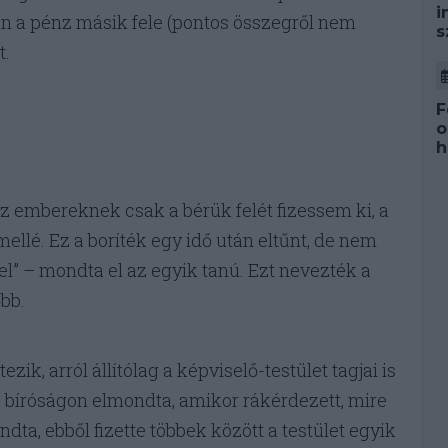
i
n a pénz másik fele (pontos összegről nem
s
t.
F
o
h
z embereknek csak a bérük felét fizessem ki, a
ellé. Ez a boríték egy idő után eltűnt, de nem
el” – mondta el az egyik tanú. Ezt nevezték a
bb.
zik, arról állítólag a képviselő-testület tagjai is
 bíróságon elmondta, amikor rákérdezett, mire
dta, ebből fizette többek között a testület egyik