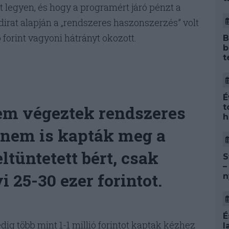
 legyen, és hogy a programért járó pénzt a
irat alapján a „rendszeres haszonszerzés” volt
ió forint vagyoni hátrányt okozott.
B
b
t
É
nem végeztek rendszeres
t
h
 nem is kapták meg a
tüntetett bért, csak
S
–
 25-30 ezer forintot.
n
É
dig több mint 1-1 millió forintot kaptak kézhez
l