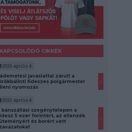
KAPCSOLÓDÓ CIKKEK
2023. április 4.
ádemelési javaslattal zárult a
örökbálinti fideszes polgármester
lleni nyomozás
2022. április 4.
 bánszállási szegénytelepen a
idesz 5 ezer forintért, az ellenzék
üteményért és borért vett
zavazatokat