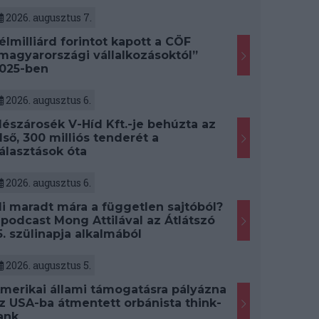
2026. augusztus 7.
élmilliárd forintot kapott a CÖF
magyarországi vállalkozásoktól”
025-ben
2026. augusztus 6.
észárosék V-Híd Kft.-je behúzta az
lső, 300 milliós tenderét a
álasztások óta
2026. augusztus 6.
i maradt mára a független sajtóból?
 podcast Mong Attilával az Átlátszó
5. szülinapja alkalmából
2026. augusztus 5.
merikai állami támogatásra pályázna
z USA-ba átmentett orbánista think-
ank