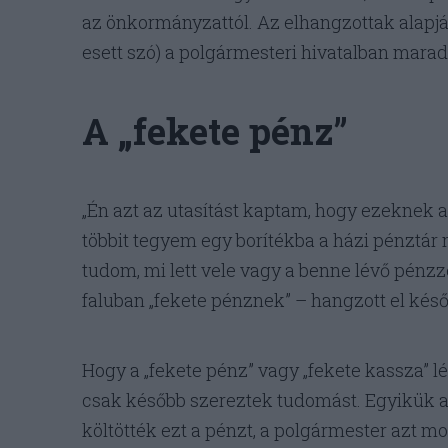
az önkormányzattól. Az elhangzottak alapjá
esett szó) a polgármesteri hivatalban marad
A „fekete pénz”
„Én azt az utasítást kaptam, hogy ezeknek a
többit tegyem egy borítékba a házi pénztár m
tudom, mi lett vele vagy a benne lévő pénzz
faluban „fekete pénznek” – hangzott el késő
Hogy a „fekete pénz” vagy „fekete kassza” léte
csak később szereztek tudomást. Egyikük a
költötték ezt a pénzt, a polgármester azt mon