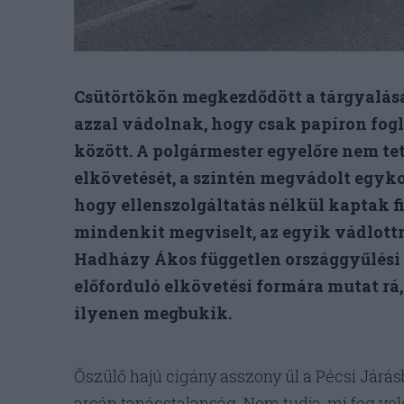
Csütörtökön megkezdődött a tárgyalása
azzal vádolnak, hogy csak papíron fog
között. A polgármester egyelőre nem te
elkövetését, a szintén megvádolt egyk
hogy ellenszolgáltatás nélkül kaptak fi
mindenkit megviselt, az egyik vádlottn
Hadházy Ákos független országgyűlési 
előforduló elkövetési formára mutat rá,
ilyenen megbukik.
Őszülő hajú cigány asszony ül a Pécsi Járás
arcán tanácstalanság. Nem tudja, mi fog vele 