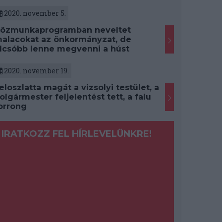
2020. november 5.
özmunkaprogramban neveltet
alacokat az önkormányzat, de
lcsóbb lenne megvenni a húst
2020. november 19.
eloszlatta magát a vizsolyi testület, a
olgármester feljelentést tett, a falu
orrong
IRATKOZZ FEL HÍRLEVELÜNKRE!