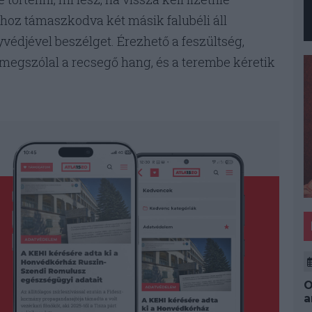
khoz támaszkodva két másik falubéli áll
védjével beszélget. Érezhető a feszültség,
 megszólal a recsegő hang, és a terembe kéretik
O
a