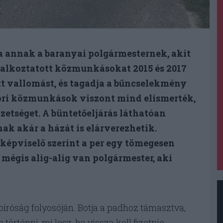
 annak a baranyai polgármesternek, akit
lalkoztatott közmunkásokat 2015 és 2017
tt vallomást, és tagadja a bűncselekmény
ori közmunkások viszont mind elismerték,
zetséget. A büntetőeljárás láthatóan
ak akár a házát is elárverezhetik.
képviselő szerint a per egy tömegesen
 mégis alig-alig van polgármester, aki
bíróság folyosóján. Botja a padhoz támasztva,
történni, mi lesz, ha vissza kell fizetnie