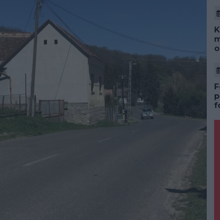
K
m
o
F
p
f