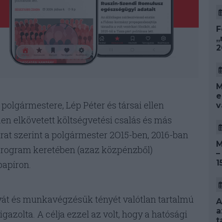
F
„
2
M
e
polgármestere, Lép Péter és társai ellen
v
en elkövetett költségvetési csalás és más
at szerint a polgármester 2O15-ben, 2016-ban
M
rogram keretében (azaz közpénzből)
–
1
papíron.
át és munkavégzésük tényét valótlan tartalmú
A
a
 igazolta. A célja ezzel az volt, hogy a hatósági
t