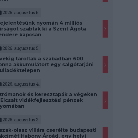
2026. augusztus 5.
ejelentésünk nyomán 4 milliós
írságot szabtak ki a Szent Ágota
endere kapcsán
2026. augusztus 5.
vekig tároltak a szabadban 600
onna akkumulátort egy salgótarjáni
ulladéktelepen
2026. augusztus 4.
trómanok és keresztapák a végeken
 Elcsalt vidékfejlesztési pénzek
yomában
2026. augusztus 3.
szak-olasz villára cserélte budapesti
akcímét Habony Árpád, egy helyi