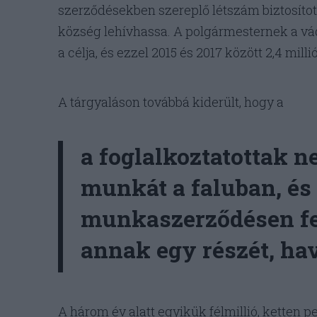
szerződésekben szereplő létszám biztosított
község lehívhassa. A polgármesternek a vád
a célja, és ezzel 2015 és 2017 között 2,4 mill
A tárgyaláson továbbá kiderült, hogy a
a foglalkoztatottak 
munkát a faluban, és
munkaszerződésen fel
annak egy részét, havi
A három év alatt egyikük félmillió, ketten pe