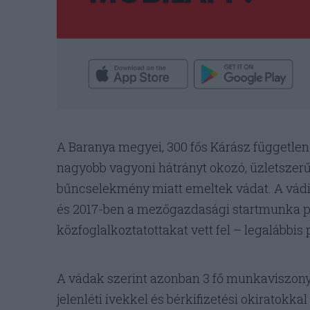
A Baranya megyei, 300 fős Kárász független 
nagyobb vagyoni hátrányt okozó, üzletszerű
bűncselekmény miatt emeltek vádat. A vádir
és 2017-ben a mezőgazdasági startmunka p
közfoglalkoztatottakat vett fel – legalábbis 
A vádak szerint azonban 3 fő munkaviszony
jelenléti ívekkel és bérkifizetési okiratokkal