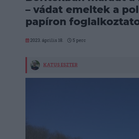
– vádat emeltek a po
papíron foglalkoztato
2023. április 18.
5
perc
KATUS ESZTER