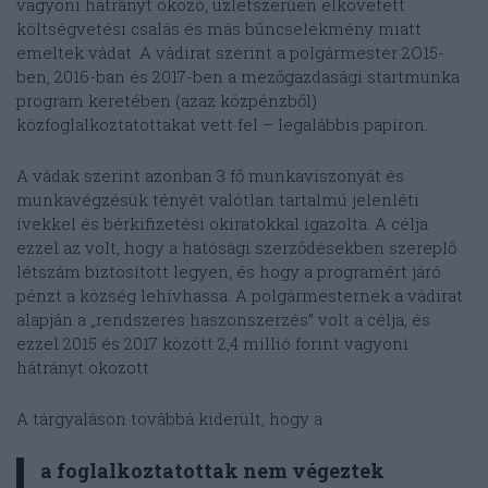
vagyoni hátrányt okozó, üzletszerűen elkövetett
költségvetési csalás és más bűncselekmény miatt
emeltek vádat. A vádirat szerint a polgármester 2O15-
ben, 2016-ban és 2017-ben a mezőgazdasági startmunka
program keretében (azaz közpénzből)
közfoglalkoztatottakat vett fel – legalábbis papíron.
A vádak szerint azonban 3 fő munkaviszonyát és
munkavégzésük tényét valótlan tartalmú jelenléti
ívekkel és bérkifizetési okiratokkal igazolta. A célja
ezzel az volt, hogy a hatósági szerződésekben szereplő
létszám biztosított legyen, és hogy a programért járó
pénzt a község lehívhassa. A polgármesternek a vádirat
alapján a „rendszeres haszonszerzés” volt a célja, és
ezzel 2015 és 2017 között 2,4 millió forint vagyoni
hátrányt okozott.
A tárgyaláson továbbá kiderült, hogy a
a foglalkoztatottak nem végeztek