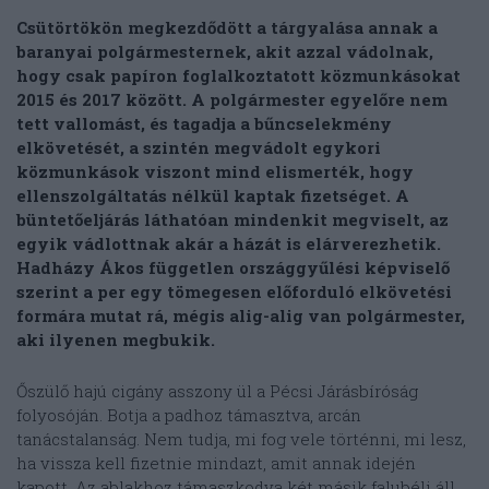
Csütörtökön megkezdődött a tárgyalása annak a
baranyai polgármesternek, akit azzal vádolnak,
hogy csak papíron foglalkoztatott közmunkásokat
2015 és 2017 között. A polgármester egyelőre nem
tett vallomást, és tagadja a bűncselekmény
elkövetését, a szintén megvádolt egykori
közmunkások viszont mind elismerték, hogy
ellenszolgáltatás nélkül kaptak fizetséget. A
büntetőeljárás láthatóan mindenkit megviselt, az
egyik vádlottnak akár a házát is elárverezhetik.
Hadházy Ákos független országgyűlési képviselő
szerint a per egy tömegesen előforduló elkövetési
formára mutat rá, mégis alig-alig van polgármester,
aki ilyenen megbukik.
Őszülő hajú cigány asszony ül a Pécsi Járásbíróság
folyosóján. Botja a padhoz támasztva, arcán
tanácstalanság. Nem tudja, mi fog vele történni, mi lesz,
ha vissza kell fizetnie mindazt, amit annak idején
kapott. Az ablakhoz támaszkodva két másik falubéli áll