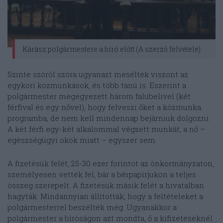
Kárász polgármestere a bíró előtt (A szerző felvétele)
Szinte szóról szóra ugyanazt mesélték viszont az
egykori közmunkások, és több tanú is. Eszerint a
polgármester megegyezett három falubelivel (két
férfival és egy nővel), hogy felveszi őket a közmunka
programba, de nem kell mindennap bejárniuk dolgozni.
A két férfi egy-két alkalommal végzett munkát, a nő –
egészségügyi okok miatt – egyszer sem.
A fizetésük felét, 25-30 ezer forintot az önkormányzaton,
személyesen vették fel, bár a bérpapírjukon a teljes
összeg szerepelt. A fizetésük másik felét a hivatalban
hagyták. Mindannyian állították, hogy a feltételeket a
polgármesterrel beszélték még. Ugyanakkor a
polgármester a bíróságon azt mondta, ő a kifizetéseknél