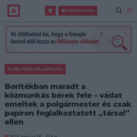
TÁMOGATOM
A HELYSÉG KALAPÁCSA
Borítékban maradt a
közmunkás bérek fele – vádat
emeltek a polgármester és csak
papíron foglalkoztatott „társai”
ellen
2023. április 18.
5
p