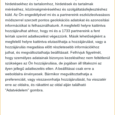
buszmegállóban odalépett hozzá és azt kérdezte tőle: „25
hirdetésekhez és tartalomhoz, hirdetések és tartalmak
ezer forint jó lesz?”
méréséhez, közönségmérésekhez és szolgáltatásfejlesztéshez
küld.
Az Ön engedélyével mi és a partnereink eszközleolvasásos
módszerrel szerzett pontos geolokációs adatokat és azonosítási
információkat is felhasználhatunk. A megfelelő helyre kattintva
hozzájárulhat ahhoz, hogy mi és a 1733 partnereink a fent
leírtak szerint adatkezelést végezzünk. Másik lehetőségként a
megfelelő helyre kattintva elutasíthatja a hozzájárulást, vagy a
hozzájárulás megadása előtt részletesebb információkhoz
juthat, és megváltoztathatja beállításait.
Felhívjuk figyelmét,
hogy személyes adatainak bizonyos kezeléséhez nem feltétlenül
szükséges az Ön hozzájárulása, de jogában áll tiltakozni az
ilyen jellegű adatkezelés ellen. A beállításai csak erre a
weboldalra érvényesek. Bármikor megváltoztathatja a
preferenciáit, vagy visszavonhatja hozzájárulását, ha visszatér
A házát is elveszítheti. (A harmadrendű vádlott
erre az oldalra, és rákattint az oldal alján található
hozzájárult a kép készítéséshez.) A szerző felvétele
"Adatvédelem" gombra.
– Hát mit mondhattam volna erre? Persze, hogy jó!
Kevés pénzből éltünk, minden forintra szükségünk volt,
így elfogadtam. Minden hónapban egyszer kellett