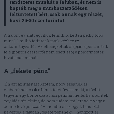
rendszeres munkát a faluban, és nem is
kapták meg a munkaszerződésen
feltüntetett bért, csak annak egy részét,
havi 25-30 ezer forintot.
A három év alatt egyikük félmillió, ketten pedig több
mint 1-1 millió forintot kaptak kézhez az
önkormányzattól. Az elhangzottak alapján a pénz másik
fele (pontos összegről nem esett szó) a polgármesteri
hivatalban maradt.
A „fekete pénz”
„Én azt az utasítást kaptam, hogy ezeknek az
embereknek csak a bérük felét fizessem ki, a többit
tegyem egy borítékba a házi pénztár mellé. Ez a boríték
egy idő után eltűnt, de nem tudom, mi lett vele vagy a
benne lévő pénzzel” – mondta el az egyik tanú. Ezt
nevezték a faluban „fekete pénznek” – hangzott el