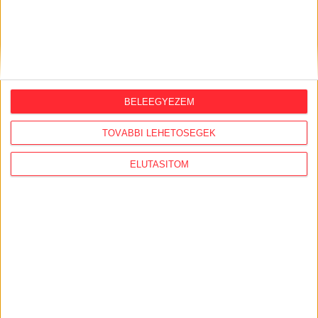
2020. november 19.
Feloszlatta magát a vizsolyi testület, a
polgármester feljelentést tett, a falu
forrong
BELEEGYEZEM
IRATKOZZ FEL HÍRLEVELÜNKRE!
TOVÁBBI LEHETŐSÉGEK
ELUTASÍTOM