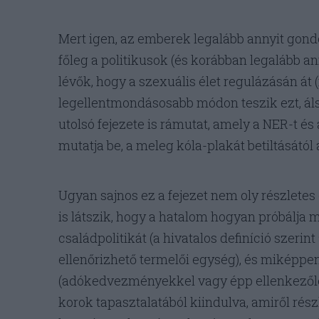
Mert igen, az emberek legalább annyit gond
főleg a politikusok (és korábban legalább a
lévők, hogy a szexuális élet regulázásán át
legellentmondásosabb módon teszik ezt, ál
utolsó fejezete is rámutat, amely a NER-t é
mutatja be, a meleg kóla-plakát betiltásától 
Ugyan sajnos ez a fejezet nem oly részletes é
is látszik, hogy a hatalom hogyan próbálja m
családpolitikát (a hivatalos definíció szerin
ellenőrizhető termelői egység), és miképpen 
(adókedvezményekkel vagy épp ellenkezőle
korok tapasztalatából kiindulva, amiről rész