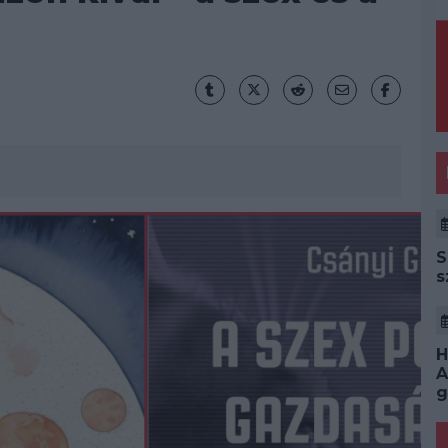
S
s
H
A
g