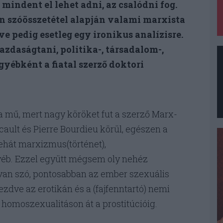
 mindent el lehet adni, az csalódni fog.
an szóösszetétel alapján valami marxista
ve pedig esetleg egy ironikus analízisre.
zdaságtani, politika-, társadalom-,
gyébként a fiatal szerző doktori
a mű, mert nagy köröket fut a szerző Marx-
ault és Pierre Bourdieu körül, egészen a
ehát marxizmus(történet),
gyéb. Ezzel együtt mégsem oly nehéz
 van szó, pontosabban az ember szexuális
zdve az erotikán és a (fajfenntartó) nemi
 homoszexualitáson át a prostitúcióig.