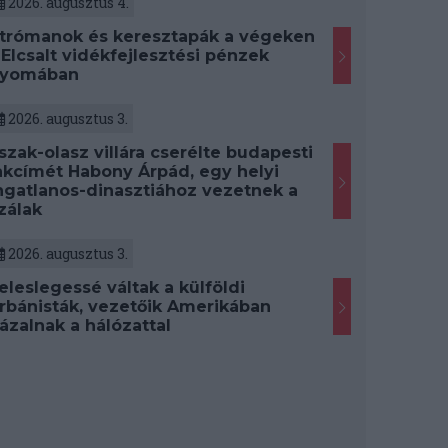
2026. augusztus 4.
trómanok és keresztapák a végeken
 Elcsalt vidékfejlesztési pénzek
yomában
2026. augusztus 3.
szak-olasz villára cserélte budapesti
akcímét Habony Árpád, egy helyi
ngatlanos-dinasztiához vezetnek a
zálak
2026. augusztus 3.
eleslegessé váltak a külföldi
rbánisták, vezetőik Amerikában
ázalnak a hálózattal