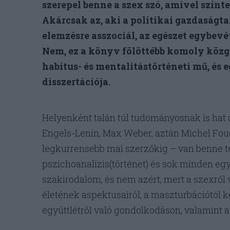
szerepel benne a szex szó, amivel szinte
Akárcsak az, aki a politikai gazdaságt
elemzésre asszociál, az egészet egybevé
Nem, ez a könyv fölöttébb komoly közga
habitus- és mentalitástörténeti mű, és e
disszertációja.
Helyenként talán túl tudományosnak is hat 
Engels-Lenin, Max Weber, aztán Michel Fouc
legkurrensebb mai szerzőkig – van benne t
pszichoanalízis(történet) és sok minden e
szakirodalom, és nem azért, mert a szexről
életének aspektusairól, a maszturbációtól ke
együttlétről való gondolkodáson, valamint a