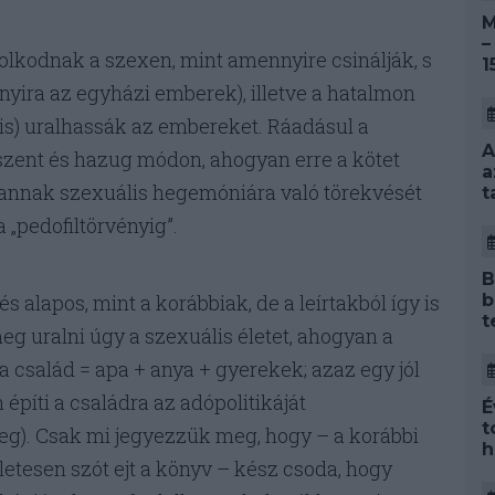
M
–
olkodnak a szexen, mint amennyire csinálják, s
1
nnyira az egyházi emberek), illetve a hatalmon
 (is) uralhassák az embereket. Ráadásul a
A
szent és hazug módon, ahogyan erre a kötet
a
s annak szexuális hegemóniára való törekvését
t
a „pedofiltörvényig”.
B
b
s alapos, mint a korábbiak, de a leírtakból így is
t
eg uralni úgy a szexuális életet, ahogyan a
t a család = apa + anya + gyerekek; azaz egy jól
építi a családra az adópolitikáját
É
t
g). Csak mi jegyezzük meg, hogy – a korábbi
h
letesen szót ejt a könyv – kész csoda, hogy