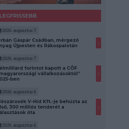
LEGFRISSEBB
2026. augusztus 7.
rbán Gáspár Csádban, mérgező
nyag Újpesten és Rákospalotán
2026. augusztus 7.
élmilliárd forintot kapott a CÖF
magyarországi vállalkozásoktól”
025-ben
2026. augusztus 6.
észárosék V-Híd Kft.-je behúzta az
lső, 300 milliós tenderét a
álasztások óta
2026. augusztus 6.