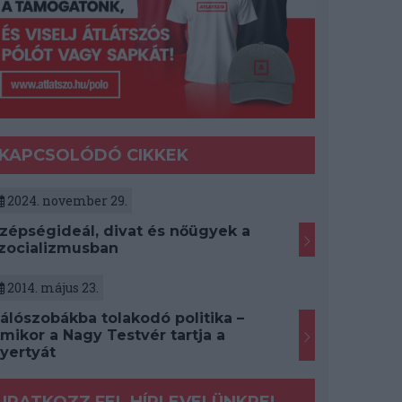
KAPCSOLÓDÓ CIKKEK
2024. november 29.
zépségideál, divat és nőügyek a
zocializmusban
2014. május 23.
álószobákba tolakodó politika –
mikor a Nagy Testvér tartja a
yertyát