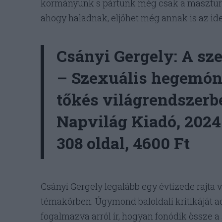
kormányunk s pártunk még csak a maszturb
ahogy haladnak, eljöhet még annak is az ide
Csányi Gergely: A sz
– Szexuális hegemón
tőkés világrendszerb
Napvilág Kiadó, 2024
308 oldal, 4600 Ft
Csányi Gergely legalább egy évtizede rajta v
témakörben. Úgymond baloldali kritikáját a
fogalmazva arról ír, hogyan fonódik össze a