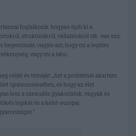
rtannal foglalkozik: hogyan építi ki a
rtokról, struktúrákról, vállalatokról stb. van szó,
s hegemóniát, vagyis azt, hogy mi a legitim
tevékenység, vagy mi a tabu.
 célját és témáját: „Azt a problémát akartam
élet újratermelésében, és hogy az élet
gyan lesz a szexuális gyakorlatok, vágyak és
 tőkés logikát és a kelet-európai
agyarországot.”