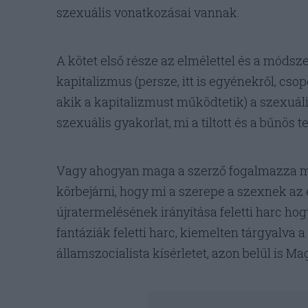
szexuális vonatkozásai vannak.
A kötet első része az elmélettel és a módsze
kapitalizmus (persze, itt is egyénekről, csopo
akik a kapitalizmust működtetik) a szexuáli
szexuális gyakorlat, mi a tiltott és a bűnös 
Vagy ahogyan maga a szerző fogalmazza meg
körbejárni, hogy mi a szerepe a szexnek az 
újratermelésének irányítása feletti harc ho
fantáziák feletti harc, kiemelten tárgyalva a
államszocialista kísérletet, azon belül is M