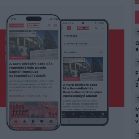
O
a
F
„
2
M
e
v