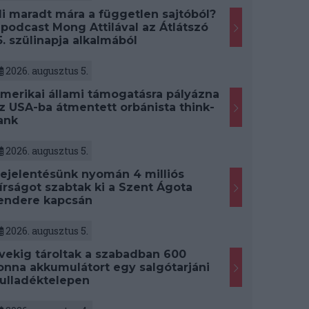
i maradt mára a független sajtóból?
 podcast Mong Attilával az Átlátszó
5. szülinapja alkalmából
2026. augusztus 5.
merikai állami támogatásra pályázna
z USA-ba átmentett orbánista think-
ank
2026. augusztus 5.
ejelentésünk nyomán 4 milliós
írságot szabtak ki a Szent Ágota
endere kapcsán
2026. augusztus 5.
vekig tároltak a szabadban 600
onna akkumulátort egy salgótarjáni
ulladéktelepen