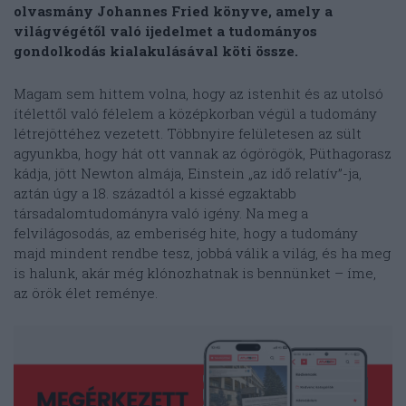
olvasmány Johannes Fried könyve, amely a
világvégétől való ijedelmet a tudományos
gondolkodás kialakulásával köti össze.
Magam sem hittem volna, hogy az istenhit és az utolsó
ítélettől való félelem a középkorban végül a tudomány
létrejöttéhez vezetett. Többnyire felületesen az sült
agyunkba, hogy hát ott vannak az ógörögök, Püthagorasz
kádja, jött Newton almája, Einstein „az idő relatív”-ja,
aztán úgy a 18. századtól a kissé egzaktabb
társadalomtudományra való igény. Na meg a
felvilágosodás, az emberiség hite, hogy a tudomány
majd mindent rendbe tesz, jobbá válik a világ, és ha meg
is halunk, akár még klónozhatnak is bennünket – íme,
az örök élet reménye.