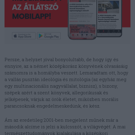
Persze, a helyzet jóval bonyolultabb, de hogy így és
ennyire, az a német középkorász könyvének olvasásáig
számomra is a homályba veszett. Lemaradtam ott, hogy
a vallás pusztán ideológia és mitológia (az egyház meg
egy multinacionális nagyvállalat, biznisz), s bizony,
szépek azért a szent könyvek, allegorikusak és
jelképesek, várjuk az örök életet, miközben morális
parancsoknak engedelmeskedünk, és kész.
Ám az eredetileg 2001-ben megjelent műnek már a
második alcíme is jelzi a kulcsszót, a világvégét: A mai
természettudományok kialakulása a középkori