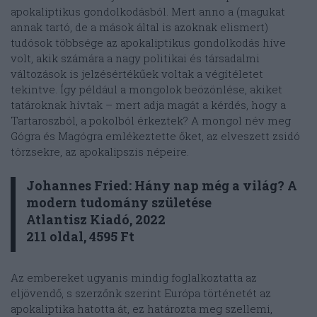
apokaliptikus gondolkodásból. Mert anno a (magukat
annak tartó, de a mások által is azoknak elismert)
tudósok többsége az apokaliptikus gondolkodás híve
volt, akik számára a nagy politikai és társadalmi
változások is jelzésértékűek voltak a végítéletet
tekintve. Így például a mongolok beözönlése, akiket
tatároknak hívtak – mert adja magát a kérdés, hogy a
Tartaroszból, a pokolból érkeztek? A mongol név meg
Gógra és Magógra emlékeztette őket, az elveszett zsidó
törzsekre, az apokalipszis népeire.
Johannes Fried: Hány nap még a világ? A
modern tudomány születése
Atlantisz Kiadó, 2022
211 oldal, 4595 Ft
Az embereket ugyanis mindig foglalkoztatta az
eljövendő, s szerzőnk szerint Európa történetét az
apokaliptika hatotta át, ez határozta meg szellemi,