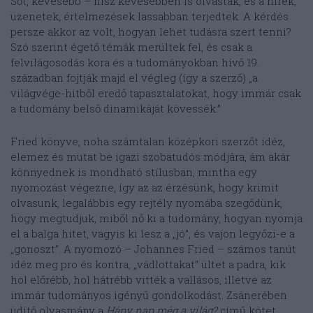
Sőt, kevesebb – hisz kevesebben is olvastak, és a hírek,
üzenetek, értelmezések lassabban terjedtek. A kérdés
persze akkor az volt, hogyan lehet tudásra szert tenni?
Szó szerint égető témák merültek fel, és csak a
felvilágosodás kora és a tudományokban hívő 19.
században fojtják majd el végleg (így a szerző) „a
világvége-hitből eredő tapasztalatokat, hogy immár csak
a tudomány belső dinamikáját kövessék.”
Fried könyve, noha számtalan középkori szerzőt idéz,
elemez és mutat be igazi szobatudós módjára, ám akár
könnyednek is mondható stílusban, mintha egy
nyomozást végezne, így az az érzésünk, hogy krimit
olvasunk, legalábbis egy rejtély nyomába szegődünk,
hogy megtudjuk, miből nő ki a tudomány, hogyan nyomja
el a balga hitet, vagyis ki lesz a „jó”, és vajon legyőzi-e a
„gonoszt”. A nyomozó – Johannes Fried – számos tanút
idéz meg pro és kontra, „vádlottakat” ültet a padra, kik
hol előrébb, hol hátrébb vitték a vallásos, illetve az
immár tudományos igényű gondolkodást. Zsánerében
üdítő olvasmány a
Hány nap még a világ?
című kötet.