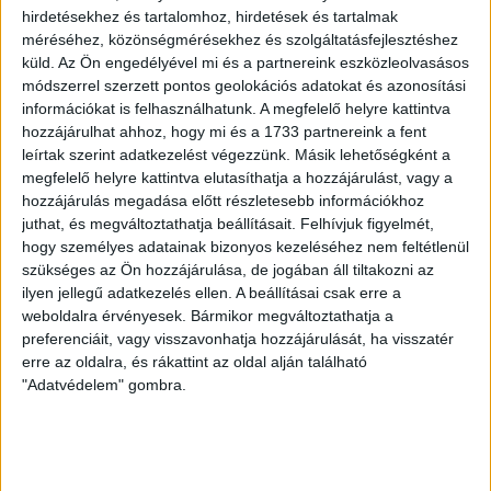
kezdtek, jött az asztrológia ideje. De a meteorológiáé is:
hirdetésekhez és tartalomhoz, hirdetések és tartalmak
esik, nem esik, jön-e árvíz, aztán földrengés, sáskajárás,
méréséhez, közönségmérésekhez és szolgáltatásfejlesztéshez
egyéb katasztrófák – ezek a kialakuló
küld.
Az Ön engedélyével mi és a partnereink eszközleolvasásos
tudományterületek egy-egy sajátos témái.
módszerrel szerzett pontos geolokációs adatokat és azonosítási
információkat is felhasználhatunk. A megfelelő helyre kattintva
hozzájárulhat ahhoz, hogy mi és a 1733 partnereink a fent
Innentől nem volt megállás, aki tudott olvasni, s élt és
leírtak szerint adatkezelést végezzünk. Másik lehetőségként a
mozgott a kolostorokban, majd az egyetemeken, ennek
megfelelő helyre kattintva elutasíthatja a hozzájárulást, vagy a
feszült neki. Mert, hogy ismételjük, a világvége
hozzájárulás megadása előtt részletesebb információkhoz
előrejelzéséhez – de a pontos naptárhoz, így a húsvét
juthat, és megváltoztathatja beállításait.
Felhívjuk figyelmét,
napjának meghatározásához is – tudás, azaz ismeretek,
hogy személyes adatainak bizonyos kezeléséhez nem feltétlenül
tapasztalatok, megfigyelések szükségesek (így a
szükséges az Ön hozzájárulása, de jogában áll tiltakozni az
bolygók mozgásáé, általában az égbolté, na meg az
ilyen jellegű adatkezelés ellen. A beállításai csak erre a
időjárásé), ám az összegzéshez és a következtetésekhez
weboldalra érvényesek. Bármikor megváltoztathatja a
ehhez sokkal több matematikai és geometriai tudás
preferenciáit, vagy visszavonhatja hozzájárulását, ha visszatér
kellett. Ezt belátták, s nem szégyellték, azaz tudták,
erre az oldalra, és rákattint az oldal alján található
hogy keveset tudnak.
"Adatvédelem" gombra.
Felfutott a csillagászat és az asztrológia, miután
Platónról lemondva Arisztotelész felé fordultak. És ha
végidő, mi is az idő? Már akkor akadt, aki ugyan az örök