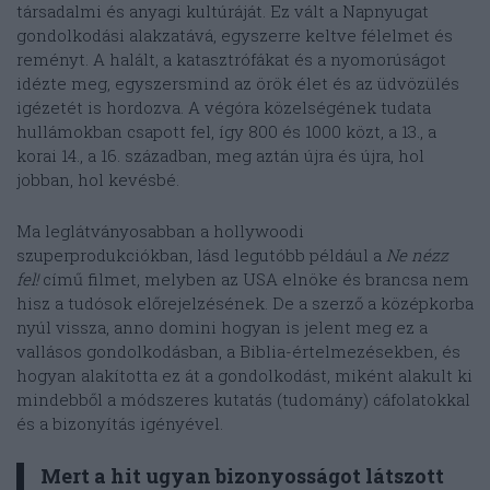
társadalmi és anyagi kultúráját. Ez vált a Napnyugat
gondolkodási alakzatává, egyszerre keltve félelmet és
reményt. A halált, a katasztrófákat és a nyomorúságot
idézte meg, egyszersmind az örök élet és az üdvözülés
igézetét is hordozva. A végóra közelségének tudata
hullámokban csapott fel, így 800 és 1000 közt, a 13., a
korai 14., a 16. században, meg aztán újra és újra, hol
jobban, hol kevésbé.
Ma leglátványosabban a hollywoodi
szuperprodukciókban, lásd legutóbb például a
Ne nézz
fel!
című filmet, melyben az USA elnöke és brancsa nem
hisz a tudósok előrejelzésének. De a szerző a középkorba
nyúl vissza, anno domini hogyan is jelent meg ez a
vallásos gondolkodásban, a Biblia-értelmezésekben, és
hogyan alakította ez át a gondolkodást, miként alakult ki
mindebből a módszeres kutatás (tudomány) cáfolatokkal
és a bizonyítás igényével.
Mert a hit ugyan bizonyosságot látszott