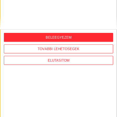
KAPCSOLÓDÓ CIKKEK
2025. október 20.
BELEEGYEZEM
Politikai alapítvány fizette az ebédet a
TOVÁBBI LEHETŐSÉGEK
jogtörténészek nemzetközi
konferenciáján
ELUTASÍTOM
2020. december 30.
Az egész világ számokban - életünk a
médiától a járványokig egy matematikus
szemével
2018. szeptember 6.
Pár napra a kritikai társadalomtudományi
szcéna találkozóhelye lett az egyetem
Pécsett