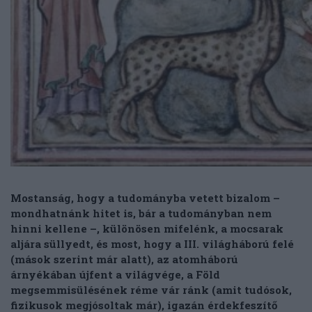
Mostanság, hogy a tudományba vetett bizalom –
mondhatnánk hitet is, bár a tudományban nem
hinni kellene –, különösen mifelénk, a mocsarak
aljára süllyedt, és most, hogy a III. világháború felé
(mások szerint már alatt), az atomháború
árnyékában újfent a világvége, a Föld
megsemmisülésének réme vár ránk (amit tudósok,
fizikusok megjósoltak már), igazán érdekfeszítő