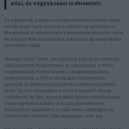
adni, de vágyakozást is ébresztett.
Az egzegéták, a szent szövegek elemzői mentek utána
annak, hogy vajon mikorra is várható az apokalipszis.
Mindennek az előtörténete a kereszténység előtti, zsidó
és még korábbi zoroasztikus, babilóniai apokaliptikákra
vezethető vissza.
Mindezt miért? Mert: „Az emberek a jelek és a bennük
rejlő üzenetek megértésére, az igazságukra, a téves
magyarázatok felismerésére, a megvilágosodásra
szomjúhoztak, a föld és az ég azon történéseire,
amelyek az emberiség eljövendő történetét jelezték
előre.” Ez lett volna akkor a sötét középkor? Annak
címkézzük, de lám, mintha akkor jobban szomjúhozták
volna egyesek a tudást, mint ma, mindemellett
kuruzslóból, sarlatánból és fake news-kreálókból és
hívőből sem lehetett több arányosan, mint ma.