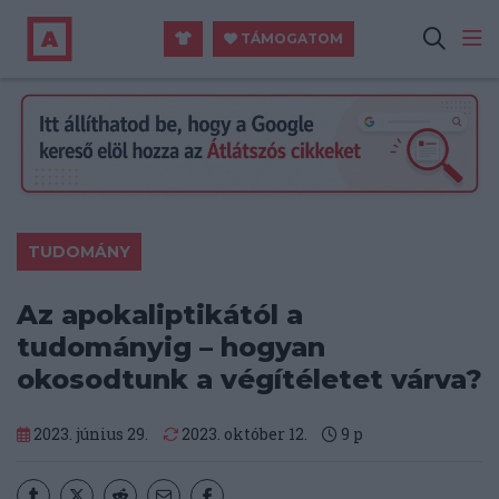
TÁMOGATOM
TUDOMÁNY
Az apokaliptikától a
tudományig – hogyan
okosodtunk a végítéletet várva?
2023. június 29.
2023. október 12.
9
p