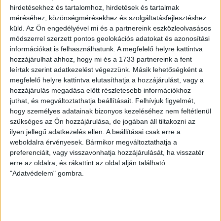
a levélszavazatok biztos beérkezését azáltal, hogy
hirdetésekhez és tartalomhoz, hirdetések és tartalmak
arra biztatják
a szavazókat: ne bízzák a postára a
méréséhez, közönségmérésekhez és szolgáltatásfejlesztéshez
levélszavazatukat, hanem vigyék be egyenesen a
küld.
Az Ön engedélyével mi és a partnereink eszközleolvasásos
HMDK központi, Bellyén lévő irodájába. Az oktató
módszerrel szerzett pontos geolokációs adatokat és azonosítási
információkat is felhasználhatunk. A megfelelő helyre kattintva
videóban az látható, hogy az üres szavazólapon az
hozzájárulhat ahhoz, hogy mi és a 1733 partnereink a fent
utolsó helyre teszik az X-et, pont oda, ahol (a már
leírtak szerint adatkezelést végezzünk. Másik lehetőségként a
kinyomtatott szavazólapon) a Fidesz-KDNP
megfelelő helyre kattintva elutasíthatja a hozzájárulást, vagy a
szerepel. A HMDK honlapján támogatóként a
hozzájárulás megadása előtt részletesebb információkhoz
Magyar Kormány és a Bethlen Gábor Alap is
juthat, és megváltoztathatja beállításait.
Felhívjuk figyelmét,
feltüntetésre került. Szerbiában a Vajdasági
hogy személyes adatainak bizonyos kezeléséhez nem feltétlenül
Magyar Szövetség játszik
hasonló pozícióból
szükséges az Ön hozzájárulása, de jogában áll tiltakozni az
hasonló szerepet
.
ilyen jellegű adatkezelés ellen. A beállításai csak erre a
weboldalra érvényesek. Bármikor megváltoztathatja a
preferenciáit, vagy visszavonhatja hozzájárulását, ha visszatér
Az RMDSZ alapítványainak (Eurotrans és Iskola
erre az oldalra, és rákattint az oldal alján található
Alapítvány) meggazdagodásáról korábban
az Átlátszó
"Adatvédelem" gombra.
Erdély számolt be
. A lap összesítése szerint az
alapítványok az évek során a Bethlen Gábor Alapon
keresztül számtalan alkalommal kaptak magyar
közpénzt. Bár az RMDSZ-szel a kapcsolat kezdetben nem