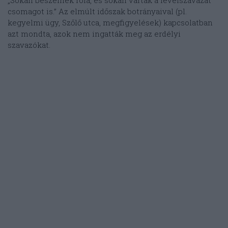
„Sokan beszélnek róla, és sokan várták a levélszavazat
csomagot is.” Az elmúlt időszak botrányaival (pl.
kegyelmi ügy, Szőlő utca, megfigyelések) kapcsolatban
azt mondta, azok nem ingatták meg az erdélyi
szavazókat.