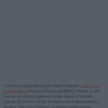
A Fidesz magas támogatottságáról beszélt
a Maszol.ro
podcastjában
Kelemen Hunor, az RMDSZ elnöke is, aki
szerint az erdélyi magyarok nagy része a Fideszre
szavaz. Ez történt a 2022-es választások alkalmával is,
amikor több mint 318 ezer szavazási levélcsomag