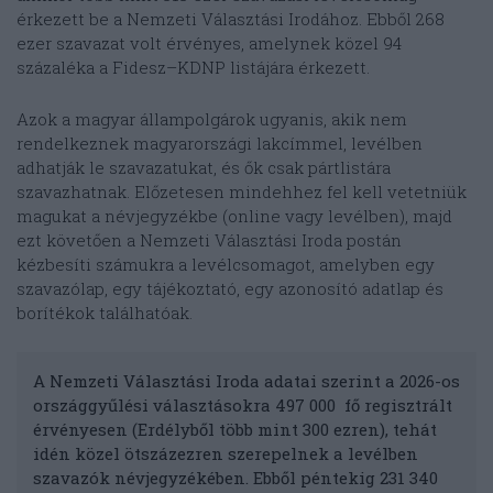
érkezett be a Nemzeti Választási Irodához. Ebből 268
ezer szavazat volt érvényes, amelynek közel 94
százaléka a Fidesz–KDNP listájára érkezett.
Azok a magyar állampolgárok ugyanis, akik nem
rendelkeznek magyarországi lakcímmel, levélben
adhatják le szavazatukat, és ők csak pártlistára
szavazhatnak. Előzetesen mindehhez fel kell vetetniük
magukat a névjegyzékbe (online vagy levélben), majd
ezt követően a Nemzeti Választási Iroda postán
kézbesíti számukra a levélcsomagot, amelyben egy
szavazólap, egy tájékoztató, egy azonosító adatlap és
borítékok találhatóak.
A Nemzeti Választási Iroda adatai szerint a 2026-os
országgyűlési választásokra 497 000 fő regisztrált
érvényesen (Erdélyből több mint 300 ezren), tehát
idén közel ötszázezren szerepelnek a levélben
szavazók névjegyzékében. Ebből péntekig 231 340