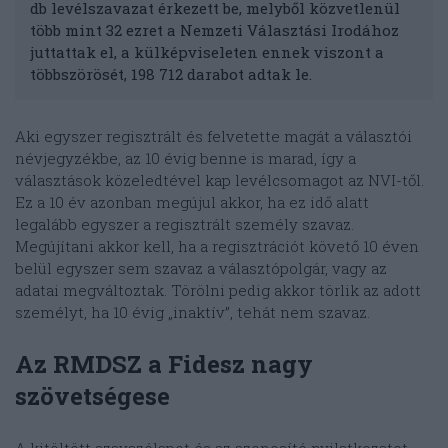
db levélszavazat érkezett be, melyből közvetlenül
több mint 32 ezret a Nemzeti Választási Irodához
juttattak el, a külképviseleten ennek viszont a
többszörösét, 198 712 darabot adtak le.
Aki egyszer regisztrált és felvetette magát a választói
névjegyzékbe, az 10 évig benne is marad, így a
választások közeledtével kap levélcsomagot az NVI-től.
Ez a 10 év azonban megújul akkor, ha ez idő alatt
legalább egyszer a regisztrált személy szavaz.
Megújítani akkor kell, ha a regisztrációt követő 10 éven
belül egyszer sem szavaz a választópolgár, vagy az
adatai megváltoztak. Törölni pedig akkor törlik az adott
személyt, ha 10 évig „inaktív”, tehát nem szavaz.
Az RMDSZ a Fidesz nagy
szövetségese