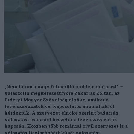
„Nem látom a nagy felmerülő problémahalmazt” –
válaszolta megkeresésünkre Zakariás Zoltán, az
Erdélyi Magyar Szövetség elnöke, amikor a
levélszavazatokkal kapcsolatos anomáliákról
kérdeztük. A szervezet elnöke szerint badarság
választási csalásról beszélni a levélszavazatok
kapcsán. Eközben több romániai civil szervezet is a
választás tisztaságáért küzd: választási