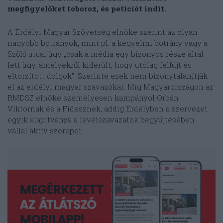
megfigyelőket toboroz, és petíciót indít.
A Erdélyi Magyar Szövetség elnöke szerint az olyan
nagyobb botrányok, mint pl. a kegyelmi botrány vagy a
Szőlő utcai ügy „csak a média egy bizonyos része által
lett ügy, amelyekről kiderült, hogy utólag felfújt és
eltorzított dolgok”. Szerinte ezek nem bizonytalanítják
el az erdélyi magyar szavazókat. Míg Magyarországon az
RMDSZ elnöke személyesen kampányol Orbán
Viktornak és a Fidesznek, addig Erdélyben a szervezet
egyik alapítványa a levélszavazatok begyűjtésében
vállal aktív szerepet.