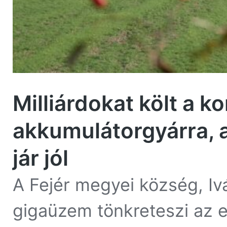
Milliárdokat költ a k
akkumulátorgyárra, 
jár jól
A Fejér megyei község, I
gigaüzem tönkreteszi az e