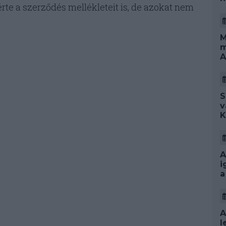
érte a szerződés mellékleteit is, de azokat nem
M
m
A
S
v
K
A
i
a
A
l