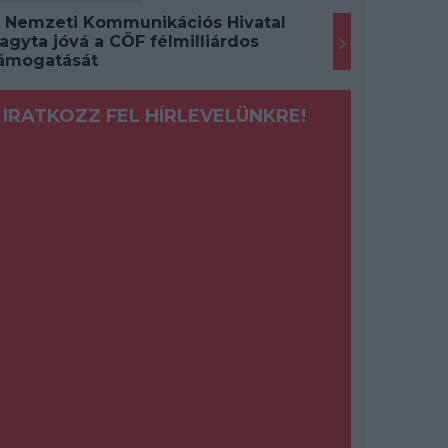
 Nemzeti Kommunikációs Hivatal
agyta jóvá a CÖF félmilliárdos
ámogatását
IRATKOZZ FEL HÍRLEVELÜNKRE!