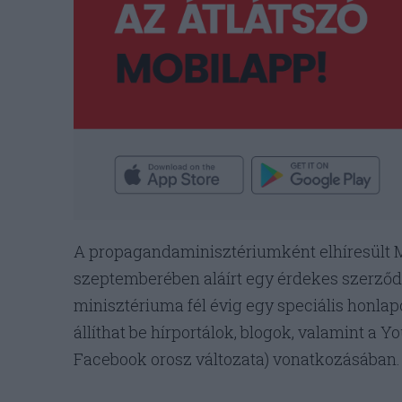
A propagandaminisztériumként elhíresült M
szeptemberében aláírt egy érdekes szerző
minisztériuma fél évig egy speciális honlapo
állíthat be hírportálok, blogok, valamint a Y
Facebook orosz változata) vonatkozásában.