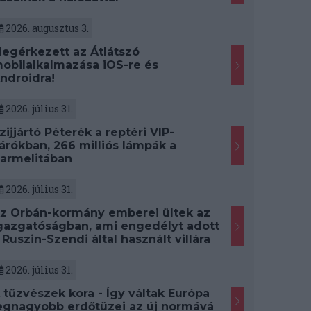
2026. augusztus 3.
egérkezett az Átlátszó
obilalkalmazása iOS-re és
ndroidra!
2026. július 31.
zijjártó Péterék a reptéri VIP-
árókban, 266 milliós lámpák a
armelitában
2026. július 31.
z Orbán-kormány emberei ültek az
gazgatóságban, ami engedélyt adott
 Ruszin-Szendi által használt villára
2026. július 31.
 tűzvészek kora - Így váltak Európa
egnagyobb erdőtüzei az új normává