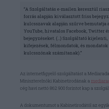
“A Szolgáltatás e-mailen keresztül rias
forrás alapján kiválasztott friss bejegy
kulcsszavak alapján szűrve bemutatja a 
YouTube, hivatalos Facebook, Twitter 
bejegyzéseket. (…) Szolgáltató kijelenti
kifejezések, félmondatok, és mondatok 
kulcsszónak számítanak).”
Az internetfigyelő szolgáltatást a Mediarad
Miniszterelnöki Kabinetirodának a
mediara
cég havi nettó 862.900 forintot kap a szolgál
A dokumentumot a Kabinetirodától az egyik