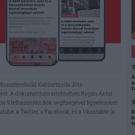
A
a
inisztérelnöki Kabinetiroda 2018
t
dést. A dokumentum értelmében Rogán Antal
n 9 felhasználói fiók segítségével figyeléseket
outube, a Twitter, a Facebook, és a Vkontakte (a
B
b
t