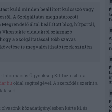
ztást küld minden beállított kulcsszó vagy
É
t
zésről. A Szolgáltatás meghatározott
h
Megrendelő által beállított blog, hírportál,
és Vkontakte oldalakról származó
, hogy a Szolgáltatással több szavas
S
–
követése is megvalósítható (ezek szintén
n
É
l
ar Információs Ügynökség Kft. biztosítja a
i
s
dar.hu
oldal segítségével. A szerződés szerint a
tatásért.
F
o
 olvasónk közadatigénylésben kérte ki, és
h