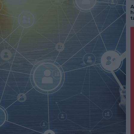
A
h
t