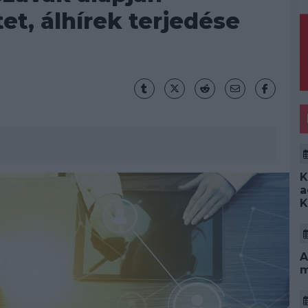
tet, álhírek terjedése
K
a
K
A
m