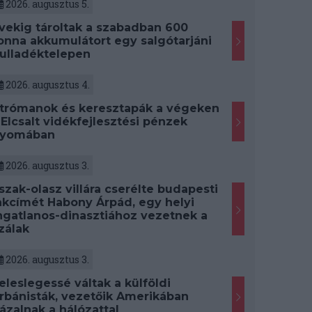
2026. augusztus 5.
vekig tároltak a szabadban 600
onna akkumulátort egy salgótarjáni
ulladéktelepen
2026. augusztus 4.
trómanok és keresztapák a végeken
 Elcsalt vidékfejlesztési pénzek
yomában
2026. augusztus 3.
szak-olasz villára cserélte budapesti
akcímét Habony Árpád, egy helyi
ngatlanos-dinasztiához vezetnek a
zálak
2026. augusztus 3.
eleslegessé váltak a külföldi
rbánisták, vezetőik Amerikában
ázalnak a hálózattal