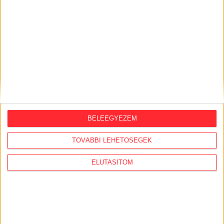
mobilalkalmazása iOS-re és Androidra!
2026. július 31.
Szijjártó Péterék a reptéri VIP-várókban,
266 milliós lámpák a Karmelitában
AJÁNLÓ
BELEEGYEZEM
TOVÁBBI LEHETŐSÉGEK
ELUTASÍTOM