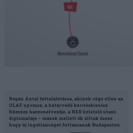
Rogán Antal feltalálótársa, akinek cége ellen az
OLAF nyomoz, a határvédő kerítésbiznisz
fideszes haszonélvezője, a NER üzletelő utazó
diplomatája – mások mellett ők álltak össze
hogy új ingatlancéget futtassanak Budapesten.