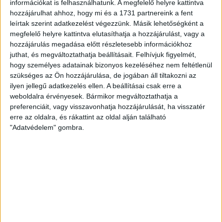
Nemzeti Kereskedőház Zrt. volt főnöke, aki egy időben
információkat is felhasználhatunk. A megfelelő helyre kattintva
Magyar Kémény néven nagykoalíciós, egyszerre
Fidesz
hozzájárulhat ahhoz, hogy mi és a 1731 partnereink a fent
leírtak szerint adatkezelést végezzünk. Másik lehetőségként a
és MSZP-közeli céget
is futtatott.
megfelelő helyre kattintva elutasíthatja a hozzájárulást, vagy a
hozzájárulás megadása előtt részletesebb információkhoz
Rádi Antónia
juthat, és megváltoztathatja beállításait.
Felhívjuk figyelmét,
hogy személyes adatainak bizonyos kezeléséhez nem feltétlenül
szükséges az Ön hozzájárulása, de jogában áll tiltakozni az
MEGOSZTÁS
ilyen jellegű adatkezelés ellen. A beállításai csak erre a
weboldalra érvényesek. Bármikor megváltoztathatja a
preferenciáit, vagy visszavonhatja hozzájárulását, ha visszatér
erre az oldalra, és rákattint az oldal alján található
"Adatvédelem" gombra.
Nélküled nincsenek sztorik.
BANKKÁRTYA
PAYPAL