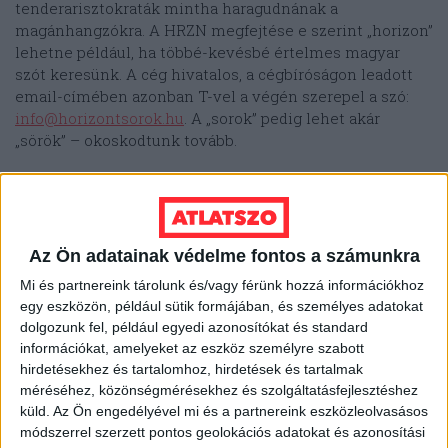
tenderarisztokraták mintha haragudnának a
magánhangzókra. A HRZN megfejtése e szerint „horizon”
lehetne például, ha többé-kevésbé értelmes magyar
szót keresünk. A cég hivatalos, a cégbíróságon leadott
email-címében azonban T-vel a végén szerepel a szó:
info@horizontsorok.hu
. A „sorok” pedig lehet akár
„sörök” – okoskodtunk tovább.
És nem is rosszul.
Horizont Sörök néven
kézműves
sörmárkákat lehet találni némi keresgéléssel. Horizont
Sörök néven nincsen ugyan cég bejegyezve, a
horizontsorok.hu domaint egy Sörműves Kft. nevű
Az Ön adatainak védelme fontos a számunkra
társaság
regisztráltatta
. Az ő székhelyük ugyanazon a
Mi és partnereink tárolunk és/vagy férünk hozzá információkhoz
címen található, mint a HRZN-é, a budai Alkotás úton,
egy eszközön, például sütik formájában, és személyes adatokat
igaz, másik épületben.
dolgozunk fel, például egyedi azonosítókat és standard
információkat, amelyeket az eszköz személyre szabott
A Sörműves Kft. tulajdonosi köre több ponton is átfedést
hirdetésekhez és tartalomhoz, hirdetések és tartalmak
mutat a HRZN-ével: látjuk benne az ingatlanos ügyvédet,
méréséhez, közönségmérésekhez és szolgáltatásfejlesztéshez
Csíkot, Mendelényi és Bozó cégét. Mások mellett
küld.
Az Ön engedélyével mi és a partnereink eszközleolvasásos
Sörműves-tulajdonos Korom Norbert is. Ő a Magyar
módszerrel szerzett pontos geolokációs adatokat és azonosítási