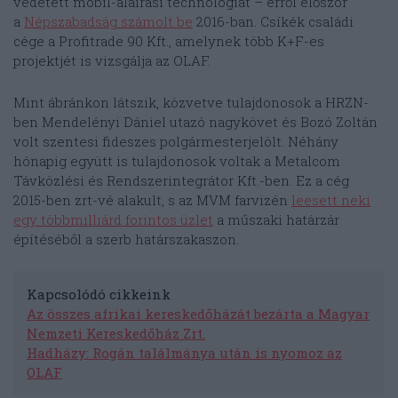
védetett mobil-aláírási technológiát – erről először
a
Népszabadság számolt be
2016-ban. Csíkék családi
cége a Profitrade 90 Kft., amelynek több K+F-es
projektjét is vizsgálja az OLAF.
Mint ábránkon látszik, közvetve tulajdonosok a HRZN-
ben Mendelényi Dániel utazó nagykövet és Bozó Zoltán
volt szentesi fideszes polgármesterjelölt. Néhány
hónapig együtt is tulajdonosok voltak a Metalcom
Távközlési és Rendszerintegrátor Kft.-ben. Ez a cég
2015-ben zrt-vé alakult, s az MVM farvizén
leesett neki
egy többmilliárd forintos üzlet
a műszaki határzár
építéséből a szerb határszakaszon.
Kapcsolódó cikkeink
Az összes afrikai kereskedőházát bezárta a Magyar
Nemzeti Kereskedőház Zrt.
Hadházy: Rogán találmánya után is nyomoz az
OLAF