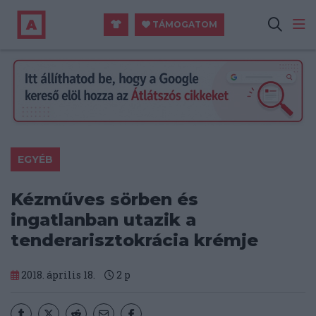
TÁMOGATOM
EGYÉB
Kézműves sörben és
ingatlanban utazik a
tenderarisztokrácia krémje
2018. április 18.
2
p