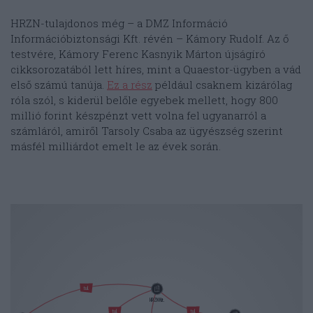
HRZN-tulajdonos még – a DMZ Információ
Információbiztonsági Kft. révén – Kámory Rudolf. Az ő
testvére, Kámory Ferenc Kasnyik Márton újságíró
cikksorozatából lett híres, mint a Quaestor-ügyben a vád
első számú tanúja.
Ez a rész
például csaknem kizárólag
róla szól, s kiderül belőle egyebek mellett, hogy 800
millió forint készpénzt vett volna fel ugyanarról a
számláról, amiről Tarsoly Csaba az ügyészség szerint
másfél milliárdot emelt le az évek során.