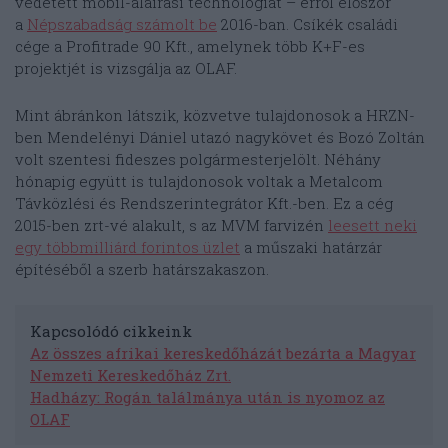
védetett mobil-aláírási technológiát – erről először
a
Népszabadság számolt be
2016-ban. Csíkék családi
cége a Profitrade 90 Kft., amelynek több K+F-es
projektjét is vizsgálja az OLAF.
Mint ábránkon látszik, közvetve tulajdonosok a HRZN-
ben Mendelényi Dániel utazó nagykövet és Bozó Zoltán
volt szentesi fideszes polgármesterjelölt. Néhány
hónapig együtt is tulajdonosok voltak a Metalcom
Távközlési és Rendszerintegrátor Kft.-ben. Ez a cég
2015-ben zrt-vé alakult, s az MVM farvizén
leesett neki
egy többmilliárd forintos üzlet
a műszaki határzár
építéséből a szerb határszakaszon.
Kapcsolódó cikkeink
Az összes afrikai kereskedőházát bezárta a Magyar
Nemzeti Kereskedőház Zrt.
Hadházy: Rogán találmánya után is nyomoz az
OLAF