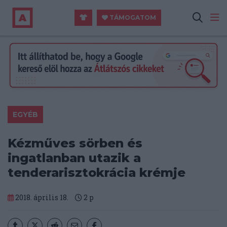
TÁMOGATOM
EGYÉB
Kézműves sörben és
ingatlanban utazik a
tenderarisztokrácia krémje
2018. április 18.
2
p