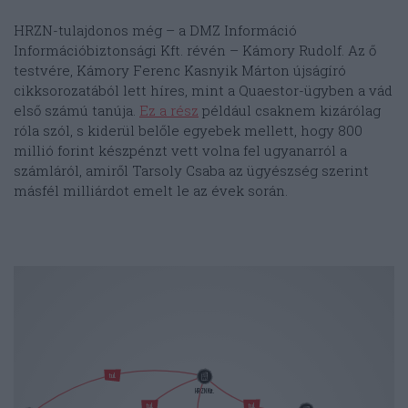
HRZN-tulajdonos még – a DMZ Információ
Információbiztonsági Kft. révén – Kámory Rudolf. Az ő
testvére, Kámory Ferenc Kasnyik Márton újságíró
cikksorozatából lett híres, mint a Quaestor-ügyben a vád
első számú tanúja.
Ez a rész
például csaknem kizárólag
róla szól, s kiderül belőle egyebek mellett, hogy 800
millió forint készpénzt vett volna fel ugyanarról a
számláról, amiről Tarsoly Csaba az ügyészség szerint
másfél milliárdot emelt le az évek során.