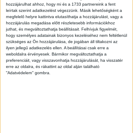
Nemzeti Kereskedőház Zrt. volt főnöke, aki egy időben
hozzájárulhat ahhoz, hogy mi és a 1733 partnereink a fent
Magyar Kémény néven nagykoalíciós, egyszerre
Fidesz
leírtak szerint adatkezelést végezzünk. Másik lehetőségként a
és MSZP-közeli céget
is futtatott.
megfelelő helyre kattintva elutasíthatja a hozzájárulást, vagy a
hozzájárulás megadása előtt részletesebb információkhoz
Rádi Antónia
juthat, és megváltoztathatja beállításait.
Felhívjuk figyelmét,
hogy személyes adatainak bizonyos kezeléséhez nem feltétlenül
szükséges az Ön hozzájárulása, de jogában áll tiltakozni az
ilyen jellegű adatkezelés ellen. A beállításai csak erre a
MEGOSZTÁS
weboldalra érvényesek. Bármikor megváltoztathatja a
preferenciáit, vagy visszavonhatja hozzájárulását, ha visszatér
erre az oldalra, és rákattint az oldal alján található
"Adatvédelem" gombra.
Nélküled nincsenek sztorik.
BANKKÁRTYA
PAYPAL