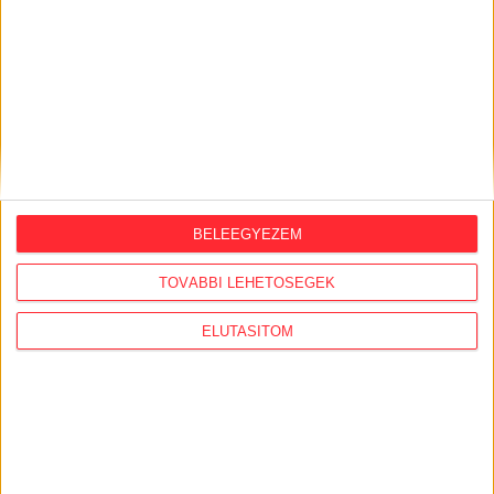
szálak
2026. augusztus 3.
Feleslegessé váltak a külföldi orbánisták,
vezetőik Amerikában házalnak a
hálózattal
BELEEGYEZEM
AJÁNLÓ
TOVÁBBI LEHETŐSÉGEK
ELUTASÍTOM