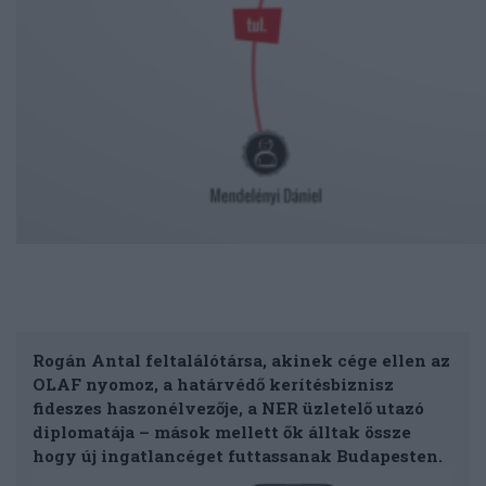
Rogán Antal feltalálótársa, akinek cége ellen az
OLAF nyomoz, a határvédő kerítésbiznisz
fideszes haszonélvezője, a NER üzletelő utazó
diplomatája – mások mellett ők álltak össze
hogy új ingatlancéget futtassanak Budapesten.