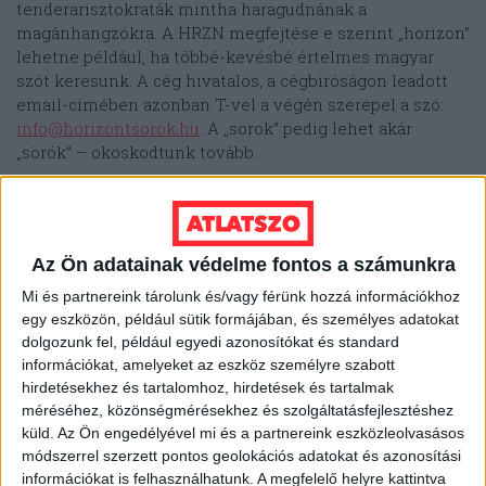
tenderarisztokraták mintha haragudnának a
magánhangzókra. A HRZN megfejtése e szerint „horizon”
lehetne például, ha többé-kevésbé értelmes magyar
szót keresünk. A cég hivatalos, a cégbíróságon leadott
email-címében azonban T-vel a végén szerepel a szó:
info@horizontsorok.hu
. A „sorok” pedig lehet akár
„sörök” – okoskodtunk tovább.
És nem is rosszul.
Horizont Sörök néven
kézműves
sörmárkákat lehet találni némi keresgéléssel. Horizont
Sörök néven nincsen ugyan cég bejegyezve, a
Az Ön adatainak védelme fontos a számunkra
horizontsorok.hu domaint egy Sörműves Kft. nevű
társaság
regisztráltatta
. Az ő székhelyük ugyanazon a
Mi és partnereink tárolunk és/vagy férünk hozzá információkhoz
egy eszközön, például sütik formájában, és személyes adatokat
címen található, mint a HRZN-é, a budai Alkotás úton,
dolgozunk fel, például egyedi azonosítókat és standard
igaz, másik épületben.
információkat, amelyeket az eszköz személyre szabott
hirdetésekhez és tartalomhoz, hirdetések és tartalmak
A Sörműves Kft. tulajdonosi köre több ponton is átfedést
méréséhez, közönségmérésekhez és szolgáltatásfejlesztéshez
mutat a HRZN-ével: látjuk benne az ingatlanos ügyvédet,
küld.
Az Ön engedélyével mi és a partnereink eszközleolvasásos
Csíkot, Mendelényi és Bozó cégét. Mások mellett
módszerrel szerzett pontos geolokációs adatokat és azonosítási
Sörműves-tulajdonos Korom Norbert is. Ő a Magyar
információkat is felhasználhatunk. A megfelelő helyre kattintva