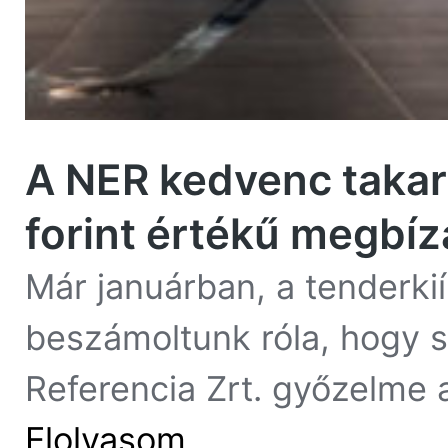
A NER kedvenc takarí
forint értékű megbízá
Már januárban, a tenderki
beszámoltunk róla, hogy s
Referencia Zrt. győzelme a
Elolvasom